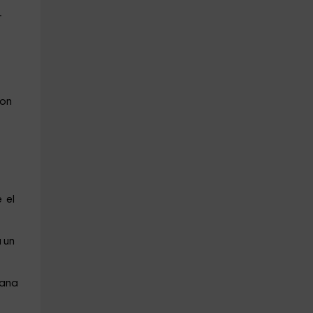
r
con
s
 el
 un
mana