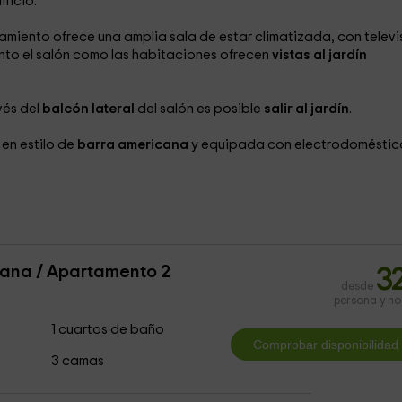
ificio.
jamiento ofrece una amplia sala de estar climatizada, con televi
anto el salón como las habitaciones ofrecen
vistas al jardín
avés del
balcón lateral
del salón es posible
salir al jardín
.
en estilo de
barra americana
y equipada con electrodoméstic
ana / Apartamento 2
3
desde
persona y n
1 cuartos de baño
3 camas