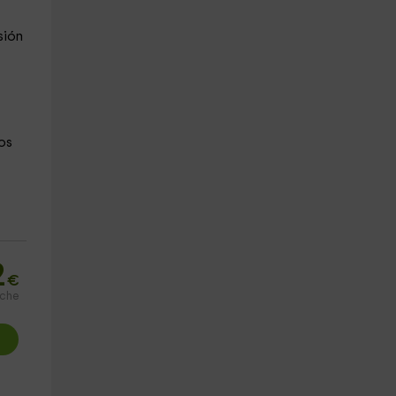
sión
os
2
€
oche