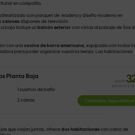
frutar en compañía.
o climatizado con parquet de madera y diseño moderno en
 salones
dispones de televisión
nta baja incluye un
balcón exterior
con vistas al paisaje de Sos d
dor con una
cocina de barra americana
, equipada con todos l
vadora para poder organizar vuestros menús. Las habitaciones
os Planta Baja
3
desde
persona y n
1 cuartos de baño
2 camas
as que viajan juntas, ofrece
dos habitaciones
con cama de