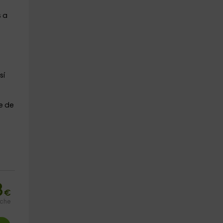
s a
e
sí
e de
3
€
oche