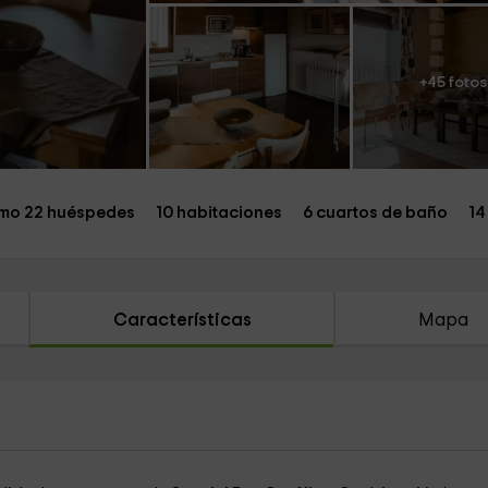
+45 fotos
mo 22 huéspedes
10 habitaciones
6 cuartos de baño
14
Características
Mapa