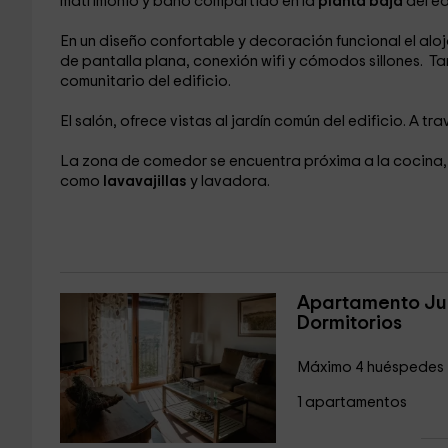
matrimonio y baño compartido en la
planta baja
del ed
En un diseño confortable y decoración funcional el alo
de pantalla plana, conexión wifi y cómodos sillones. T
comunitario del edificio.
El salón, ofrece vistas al jardín común del edificio. A tr
La zona de comedor se encuentra próxima a la cocina, 
como
lavavajillas
y lavadora.
Apartamento Ju
Dormitorios
Máximo 4 huéspedes
1 apartamentos