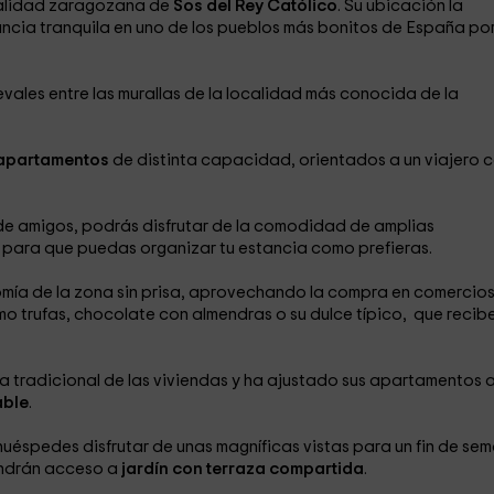
calidad zaragozana de
Sos del Rey Católico
. Su ubicación la
tancia tranquila en uno de los pueblos más bonitos de España po
les entre las murallas de la localidad más conocida de la
apartamentos
de distinta capacidad, orientados a un viajero 
 de amigos, podrás disfrutar de la comodidad de amplias
para que puedas organizar tu estancia como prefieras.
omía de la zona sin prisa, aprovechando la compra en comercio
o trufas, chocolate con almendras o su dulce típico, que recibe
ra tradicional de las viviendas y ha ajustado sus apartamentos a
able
.
 huéspedes disfrutar de unas magníficas vistas para un fin de se
endrán acceso a
jardín con terraza compartida
.