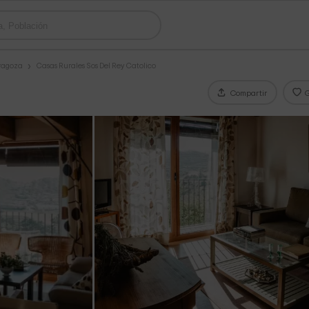
ragoza
Casas Rurales Sos Del Rey Catolico
Compartir