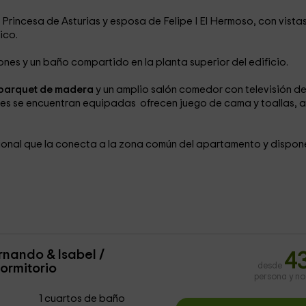
rincesa de Asturias y esposa de Felipe I El Hermoso, con vista
ico.
es y un baño compartido en la planta superior del edificio.
parquet de madera
y un amplio salón comedor con televisión d
nes se encuentran equipadas ofrecen juego de cama y toallas, a
ional que la conecta a la zona común del apartamento y dispon
nando & Isabel /
4
ormitorio
desde
persona y n
1 cuartos de baño