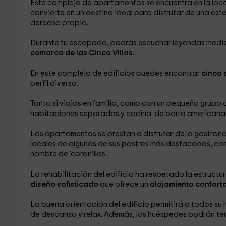
Este complejo de apartamentos se encuentra en la lo
convierte en un destino ideal para disfrutar de una es
derecho propio.
Durante tu escapada, podrás escuchar leyendas medieva
comarca de las Cinco Villas
.
En este complejo de edificios puedes encontrar
cinco 
perfil diverso.
Tanto si viajas en familia, como con un pequeño grupo
habitaciones separadas y cocina de barra americana 
Los apartamentos se prestan a disfrutar de la gastron
locales de algunos de sus postres más destacados, com
nombre de 'coronillas'.
La rehabilitación del edificio ha respetado la estructu
diseño sofisticado
que ofrece un
alojamiento confort
La buena orientación del edificio permitirá a todos su
de descanso y relax. Además, los huéspedes podrán t