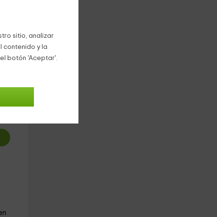
rcía
ro sitio, analizar
l contenido y la
el botón 'Aceptar'.
0
€
oche
en