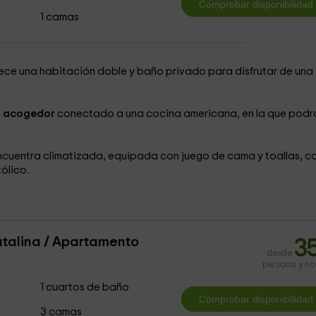
1 camas
ece una habitación doble y baño privado para disfrutar de una
n acogedor
conectado a una cocina americana, en la que podr
ncuentra climatizada, equipada con juego de cama y toallas, c
ólico.
talina / Apartamento
3
desde
persona y n
1 cuartos de baño
3 camas