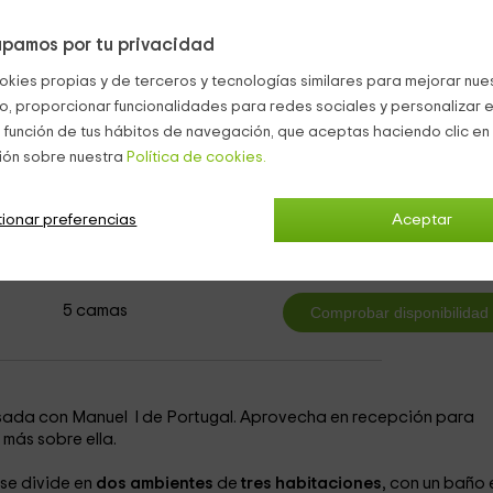
l que el viajero podrá contemplar las
casas señoriales y
 la Parroquia de San Esteban. Incluida una escultura de Luis Ga
pamos por tu privacidad
la localida de la película 'La Vaquilla'.
okies propias y de terceros y tecnologías similares para mejorar nuest
s Del Rey Catolico
co, proporcionar funcionalidades para redes sociales y personalizar e
 función de tus hábitos de navegación, que aceptas haciendo clic en 
ión sobre nuestra
Política de cookies.
ionar preferencias
Aceptar
ía / Apto Dúplex Grande
3
desde
persona y n
2 cuartos de baño
5 camas
sada con Manuel I de Portugal. Aprovecha en recepción para
 más sobre ella.
se divide en
dos ambientes
de
tres habitaciones
, con un baño 