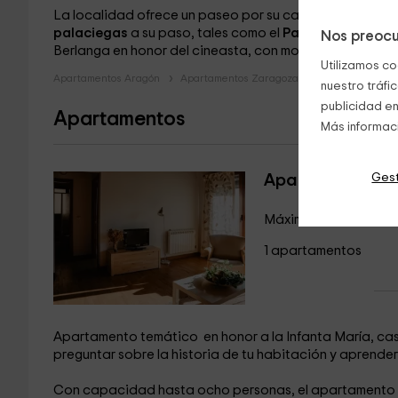
La localidad ofrece un paseo por su casco urbano en e
palaciegas
a su paso, tales como el
Palacio de Sada
o
Nos preocu
Berlanga en honor del cineasta, con motivo del rodaje en 
Utilizamos co
Apartamentos Aragón
Apartamentos Zaragoza
Apartamentos So
nuestro tráfi
publicidad en
Apartamentos
Más informac
Gest
Apartamento Mar
Máximo 8 huéspedes
1 apartamentos
Apartamento temático en honor a la Infanta María, ca
preguntar sobre la historia de tu habitación y aprender
Con capacidad hasta ocho personas, el apartamento 