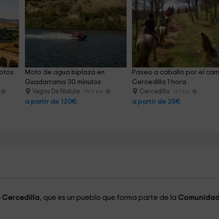
otos 
Moto de agua biplaza en 
Paseo a caballo por el ca
Guadarrama 30 minutos
Cercedilla 1 hora
Vegas De Matute
Cercedilla
19.9 km
0.7 km
a partir de 120€
a partir de 25€
 Cercedilla
, que es un pueblo que forma parte de la
Comunidad