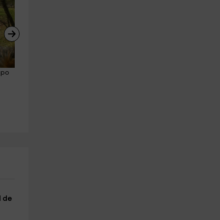
mpo 
Paseo en caballo por el Valle 
Volar en avioneta por la sier
de Lozoya 1 hora
de Madrid 1 hora
Oteruelo Del Valle
Villanueva Del Pardillo
25.4 km
29.2 
a partir de 22€
a partir de 198€
 de