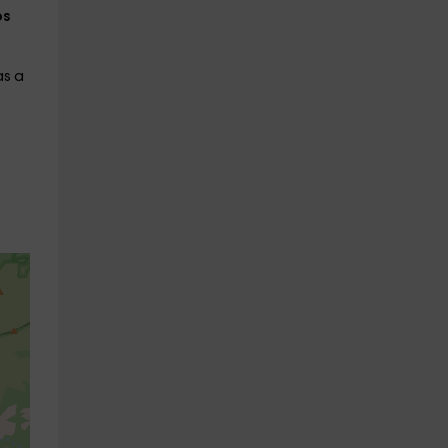
os
as a