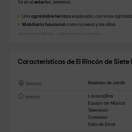
Ya en el
exterior
, tenemos:
Una
agradable terraza
equipada, con unas agradabl
Mobiliario funcional
como la mesa y las sillas.
Apartamentos Madrid
Apartamentos Cercedilla
Características de El Rincón de Siete
Muebles de Jardín
Exterior
Lavavajillas
Interior
Equipo de Música
Televisión
Comedor
Sala de Estar