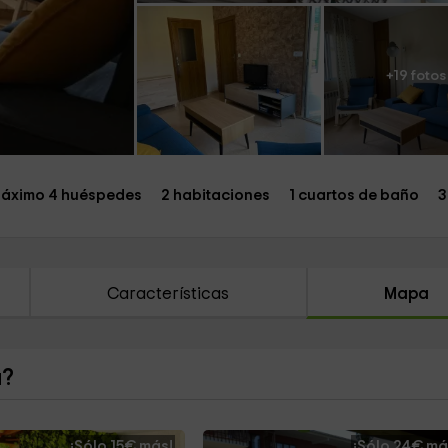
+19 fotos
áximo 4 huéspedes
2 habitaciones
1 cuartos de baño
3
Características
Mapa
a?
¡Sólo 15€ más!
¡Sólo 24€ má