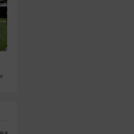
zi
as a