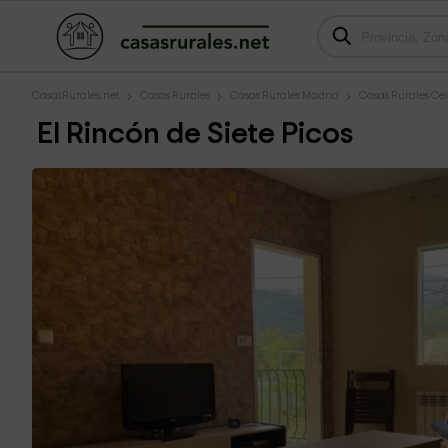
CasasRurales.net
Casas Rurales
Casas Rurales Madrid
Casas Rurales Cer
El Rincón de Siete Picos