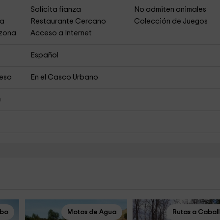
Solicita fianza
No admiten animales
ja
Restaurante Cercano
Colección de Juegos
 zona
Acceso a Internet
Español
ceso
En el Casco Urbano
obo
Motos de Agua
Rutas a Cabal