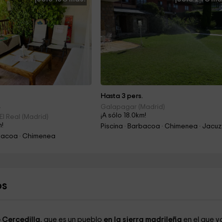
Hasta 3 pers.
.
Galapagar (Madrid)
¡A sólo 18.0km!
l Real (Madrid)
m!
Piscina · Barbacoa · Chimenea · Jacuz
rbacoa · Chimenea
os
 Cercedilla
, que es un pueblo
en la sierra madrileña
en el que v