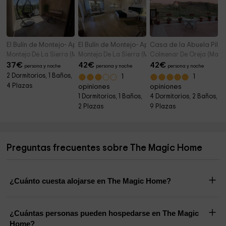
El Bulín de Montejo- Apartamento Montejo
El Bulín de Montejo- Apartamento Vistas
Casa de la Abuela Pili
Montejo De La Sierra (Madrid)
Montejo De La Sierra (Madrid)
Colmenar De Oreja (Madri
37
€
42
€
42
€
persona y noche
persona y noche
persona y noche
2 Dormitorios, 1 Baños,
1
1
4 Plazas
opiniones
opiniones
1 Dormitorios, 1 Baños,
4 Dormitorios, 2 Baños,
2 Plazas
9 Plazas
Preguntas frecuentes sobre The Magic Home
¿Cuánto cuesta alojarse en The Magic Home?
¿Cuántas personas pueden hospedarse en The Magic
Home?