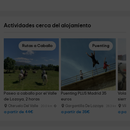
Actividades cerca del alojamiento
Rutas a Caballo
Puenting
Paseo a caballo por el Valle 
Puenting PLUS Madrid 35 
Volar 
de Lozoya, 2 horas
euros
sierra
Oteruelo Del Valle
Gargantilla De Lozoya
Vill
20.0 km
28.3 km
a partir de 44€
a partir de 35€
a part