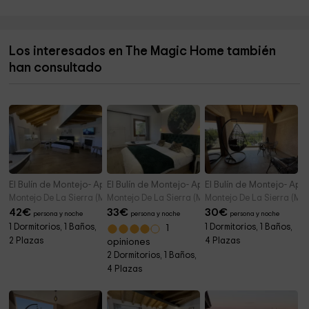
La Fresneda Natur
5,0 km
Ayuntamiento De El Boalo
5,5 km
Los interesados en The Magic Home también
Ayuntamiento de El Boalo
5,5 km
han consultado
Ermita de San Blas
8,1 km
El Bulín de Montejo- Apartamento Biosfera
El Bulín de Montejo- Apartamento Hayedo
El Bulín de Montejo- Ap
Montejo De La Sierra (Madrid)
Montejo De La Sierra (Madrid)
Montejo De La Sierra (Mad
42
€
33
€
30
€
persona y noche
persona y noche
persona y noche
1 Dormitorios, 1 Baños,
1 Dormitorios, 1 Baños,
1
2 Plazas
4 Plazas
opiniones
2 Dormitorios, 1 Baños,
4 Plazas