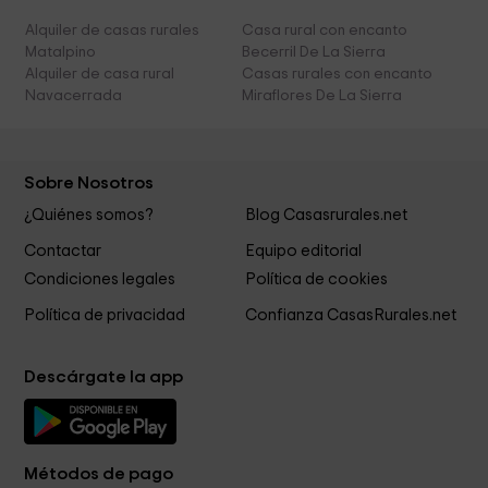
Alquiler de casas rurales
Casa rural con encanto
Matalpino
Becerril De La Sierra
Alquiler de casa rural
Casas rurales con encanto
Navacerrada
Miraflores De La Sierra
Sobre Nosotros
¿Quiénes somos?
Blog Casasrurales.net
Contactar
Equipo editorial
Condiciones legales
Política de cookies
Política de privacidad
Confianza CasasRurales.net
Descárgate la app
Métodos de pago