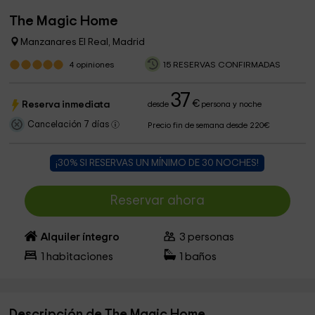
The Magic Home
Manzanares El Real, Madrid
4
opiniones
15 RESERVAS CONFIRMADAS
37
€
Reserva inmediata
desde
persona y noche
Cancelación 7 días
Precio fin de semana desde 220€
¡30% SI RESERVAS UN MÍNIMO DE 30 NOCHES!
Reservar ahora
Alquiler íntegro
3
personas
1
habitaciones
1
baños
Descripción de The Magic Home