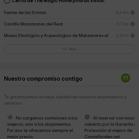
Cerca de The Magic Home podrás visitar:
Fuente de las Ermitas
0,6 km
Castillo Manzanares del Real
0,7 km
Museo Etnológico y Arqueológico de Manzanares el
0,8 km
Real
Más
Duque del Infantado Park
0,9 km
Atraves
0,9 km
Parroquia de Nuestra Señora de las Nieves
1,0 km
Nuestro compromiso contigo
Castillo Viejo de Manzanares el Real
1,3 km
Te garantizamos la mejor calidad de nuestros alojamientos y
Cementerio de Manzanares el Real
1,5 km
servicios
Ermita de Nuestra Señora de Peña Sacra
1,7 km
No cargamos comisiones a los 
Al reservar con nosotr
La Pedriza
2,6 km
viajeros, sino a los alojamientos. 
cubierto por la Garantía de
Por eso te ofrecemos siempre el 
Protección al viajero de 
Regional Park Cuenca Alta del Manzanares
2,7 km
mejor precio.
CasasRurales.net