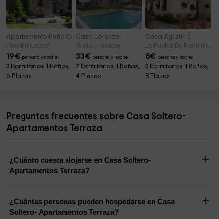
Apartamento Peña Cancias
Casa Lorenzo I
Casa Agustín E
Fiscal (Huesca)
Graus (Huesca)
La Puebla De Roda (Hues
19
€
33
€
8
€
persona y noche
persona y noche
persona y noche
3 Dormitorios, 1 Baños,
2 Dormitorios, 1 Baños,
3 Dormitorios, 1 Baños,
6 Plazas
4 Plazas
8 Plazas
Preguntas frecuentes sobre Casa Soltero-
Apartamentos Terraza
¿Cuánto cuesta alojarse en Casa Soltero-
Apartamentos Terraza?
¿Cuántas personas pueden hospedarse en Casa
Soltero- Apartamentos Terraza?