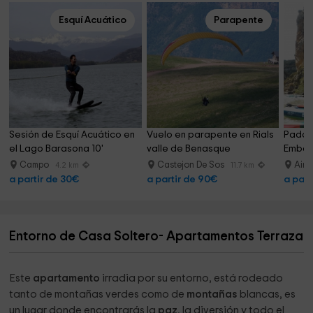
Lo que destaca el propietario de su alojamiento
Esquí Acuático
Parapente
El apartamento esta situado en una bonita casa de piedra
restaurada y que cuenta con todas las comodidades!
Tranquilidad, naturaleza y desconexión. Visitanos!
Sesión de Esquí Acuático en 
Vuelo en parapente en Rials 
Paddle
el Lago Barasona 10'
valle de Benasque
Embal
Campo
Castejon De Sos
Ain
4.2 km
11.7 km
a partir de 30€
a partir de 90€
a part
Entorno de Casa Soltero- Apartamentos Terraza
Este
apartamento
irradia por su entorno, está rodeado
tanto de montañas verdes como de
montañas
blancas, es
un lugar donde encontrarás la
paz
, la diversión y todo el