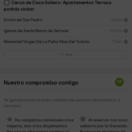
Cerca de Casa Soltero- Apartamentos Terraza
podrás visitar:
Ermita de San Pedro
4,4 km
Iglesia de Santa María de Serrate
5,2 km
Manantial Virgen De La Peña Vilas Del Turbón
7,1 km
Ermita de San Saturnino (O de San Martín)
11,0 km
Más
Iglesia De Rañin
11,6 km
Ermita La Piedad
12,2 km
Nuestro compromiso contigo
Ermita de San Juan Bautista
13,7 km
Iglesia de San Esteban
14,0 km
Te garantizamos la mejor calidad de nuestros alojamientos y
servicios
Ermita de San Marcos
14,1 km
Ermita de Santa Lucía
14,2 km
No cargamos comisiones a los 
Al reservar con nosotr
viajeros, sino a los alojamientos. 
cubierto por la Garantía de
Ayuntamiento de Laspaules
14,3 km