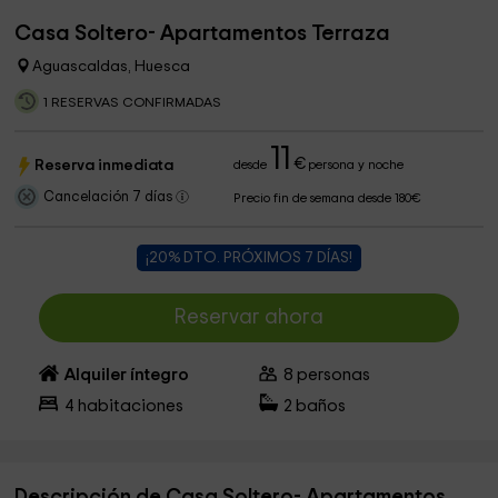
Casa Soltero- Apartamentos Terraza
Aguascaldas, Huesca
1 RESERVAS CONFIRMADAS
11
€
Reserva inmediata
desde
persona y noche
Cancelación 7 días
Precio fin de semana desde 180€
¡20% DTO. PRÓXIMOS 7 DÍAS!
Reservar ahora
Alquiler íntegro
8
personas
4
habitaciones
2
baños
Descripción de Casa Soltero- Apartamentos