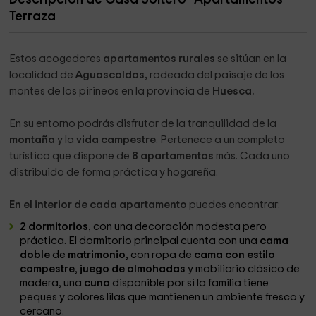
Terraza
Estos acogedores
apartamentos rurales
se sitúan en la
localidad de
Aguascaldas,
rodeada del paisaje de los
montes de los pirineos en la provincia de
Huesca.
En su entorno podrás disfrutar de la tranquilidad de la
montaña
y la
vida campestre
. Pertenece a un completo
turístico que dispone de
8 apartamentos
más. Cada uno
distribuido de forma práctica y hogareña.
En el interior de cada apartamento
puedes encontrar:
2 dormitorios
, con una decoración modesta pero
práctica. El dormitorio principal cuenta con una
cama
doble
de
matrimonio
, con ropa de
cama con estilo
campestre
,
juego de almohadas
y mobiliario clásico de
madera, una
cuna
disponible por si la familia tiene
peques y colores lilas que mantienen un ambiente fresco y
cercano.