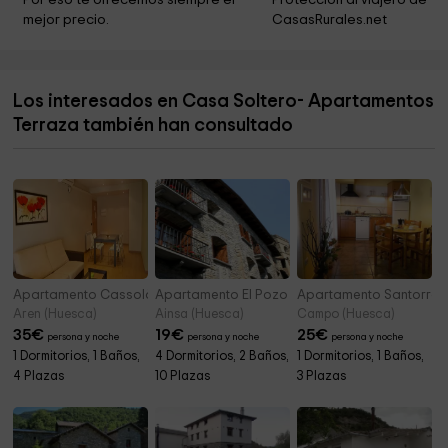
Por eso te ofrecemos siempre el 
Protección al viajero de 
mejor precio.
CasasRurales.net
Ayuntamiento De Villanova
14,9 km
Iglesia San Cristóbal
15,0 km
Los interesados en Casa Soltero- Apartamentos
Iglesia de Nuestra Señora de la Asunción
15,0 km
Terraza también han consultado
Apartamento Cassolà
Apartamento El Pozo 1
Apartamento Santorrom
Aren (Huesca)
Ainsa (Huesca)
Campo (Huesca)
35
€
19
€
25
€
persona y noche
persona y noche
persona y noche
1 Dormitorios, 1 Baños,
4 Dormitorios, 2 Baños,
1 Dormitorios, 1 Baños,
4 Plazas
10 Plazas
3 Plazas