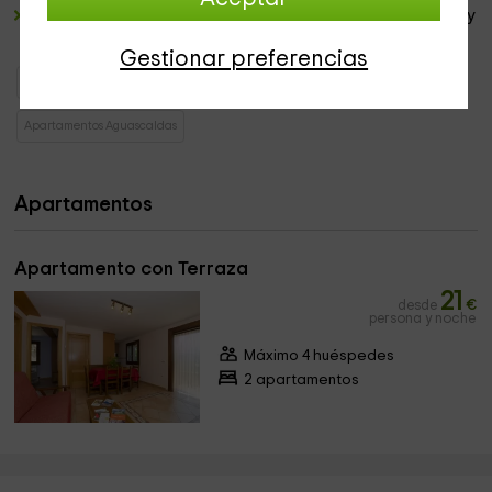
Y una
barbacoa
, ideal para aquellas comidas en familia y
en grupos.
Gestionar preferencias
Apartamentos Aragón
Apartamentos Huesca
Apartamentos Aguascaldas
Apartamentos
Apartamento con Terraza
21
desde
€
persona y noche
Máximo 4 huéspedes
2 apartamentos