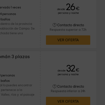
26
ervado 1 veces
€
desde
persona y noche
14 personas
3 baños
dentro de la provincia
Contacto directo
población de Campo. Se
Respuesta superior a 72h
fachada tiene una
VER OFERTA
omán 3 plazas
32
€
desde
persona y noche
3 personas
1 baños
al lo puedes encontrar
Contacto directo
l pertenece a la
Respuesta inferior a 24h
alles, ríos y el paisaje
VER OFERTA