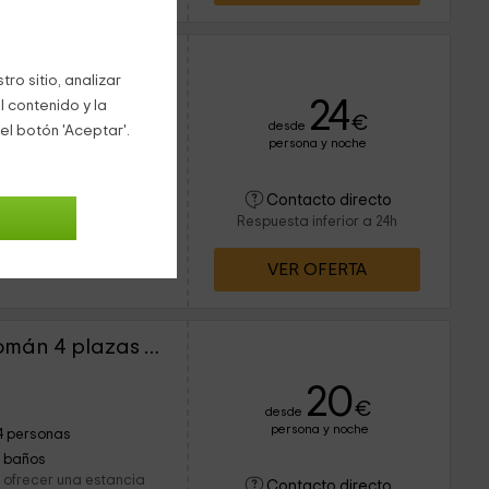
omán 4 plazas
ro sitio, analizar
24
l contenido y la
€
desde
el botón 'Aceptar'.
persona y noche
4 personas
1 baños
recer las mejores
Contacto directo
ar los mejores días de
Respuesta inferior a 24h
Nuestro acogedor
VER OFERTA
Apartamento Santorromán 4 plazas abuhardillado
20
€
desde
persona y noche
4 personas
1 baños
e ofrecer una estancia
Contacto directo