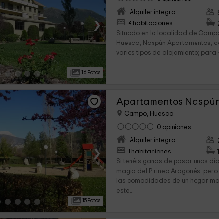
Alquiler íntegro
›
4 habitaciones
Situado en la localidad de Campo,
Huesca, Naspún Apartamentos, com
varios tipos de alojamiento; para 4, 
16 Fotos
Apartamentos Naspún 
Campo, Huesca
0 opiniones
Alquiler íntegro
›
1 habitaciones
Si tenéis ganas de pasar unos dí
magia del Pirineo Aragonés, pero 
las comodidades de un hogar mo
este...
15 Fotos