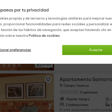
pamos por tu privacidad
Apartamento Santorr
okies propias y de terceros y tecnologías similares para mejorar nuest
Campo, Huesca
co, proporcionar funcionalidades para redes sociales y personalizar e
0 opiniones
 función de tus hábitos de navegación, que aceptas haciendo clic en 
Alquiler íntegro
ión sobre nuestra
Política de cookies.
›
2 habitaciones
Nuestro apartamento te puede of
ionar preferencias
Aceptar
condiciones para que puedas pas
descanso cerca de la montaña. 
alojamiento se encuentra en la...
15 Fotos
Campo, Huesca
0 opiniones
Alquiler íntegro
›
2 habitaciones
En este alojamiento rural te pued