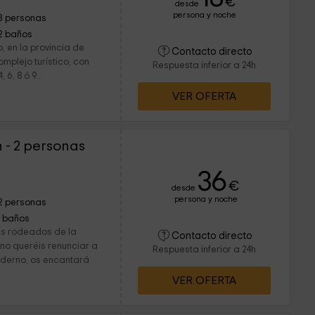
€
desde
persona y noche
8 personas
2 baños
 en la provincia de
Contacto directo
plejo turístico, con
Respuesta inferior a 24h
6, 8 ó 9...
VER OFERTA
- 2 personas
36
€
desde
persona y noche
2 personas
1 baños
as rodeados de la
Contacto directo
no queréis renunciar a
Respuesta inferior a 24h
derno, os encantará
VER OFERTA