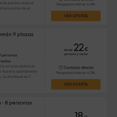
donde puedes respirar
Respuesta inferior a 24h
al hace parte de un
VER OFERTA
omán 9 plazas
22
€
desde
persona y noche
9 personas
1 baños
tra en la localidad de
Contacto directo
a. Nuestro apartamento
Respuesta inferior a 24h
, se distribuye en 2
VER OFERTA
- 8 personas
18