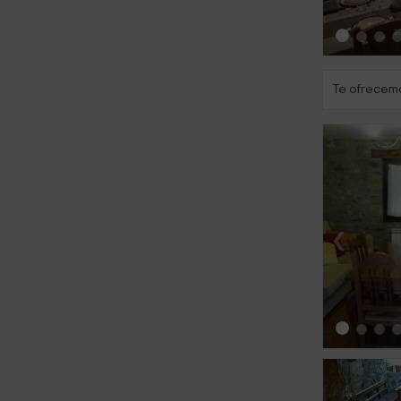
Te ofrecemo
‹