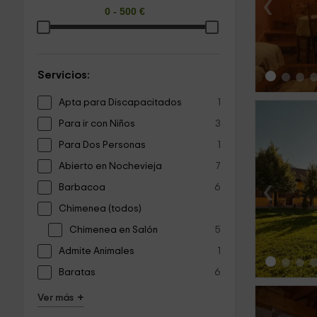
‹
Servicios:
Apta para Discapacitados
1
Para ir con Niños
3
Para Dos Personas
1
Abierto en Nochevieja
7
‹
Barbacoa
6
Chimenea (todos)
Chimenea en Salón
5
Admite Animales
1
Baratas
6
+
Ver más