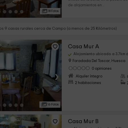
de alojamientos en...
18 Fotos
s 9 casas rurales cerca de Campo (a menos de 25 Kilómetros)
Casa Mur A
Alojamiento ubicado a 3.7km
Foradada Del Toscar, Huesca
0 opiniones
›
Alquiler íntegro
2 habitaciones
16 Fotos
Casa Mur B