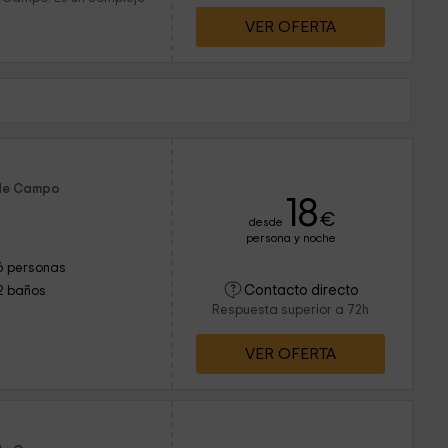
VER OFERTA
 de Campo
18
€
desde
persona y noche
6 personas
Contacto directo
2 baños
Respuesta superior a 72h
VER OFERTA