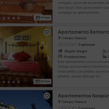
tranquila, cerca de los pirineos 
aire fresco. Este apartamento rur
complejo de apartamentos...
14 Fotos
Apartamento Santorr
Campo, Huesca
0 opiniones
Alquiler íntegro
›
4 habitaciones
Este apartamento rural se encuen
Campo, en la provincia de Huesc
rural cuenta con amplios espacios
plantas, puede albergar en...
24 Fotos
Apartamentos Naspún 
Campo, Huesca
0 opiniones