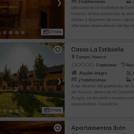
›
3 habitaciones
Ubicados en la localidad de Camp
Huesca, ambas estancias se dist
dúplex, y disponen de unas cap
diferentes dependiendo del tipo de
27 Fotos
Casas La Estibialla
Campo, Huesca
0 opiniones
Res
Alquiler íntegro
›
2 habitaciones
A las afueras del pueblecito de C
de Huesca, dentro de la Comuni
Aragón, se encuentra nuestro com
esperándoos. A nuestras...
31 Fotos
Apartamentos Ibón