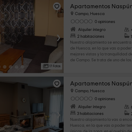
Campo, Huesca
0 opiniones
Alquiler íntegro
›
2 habitaciones
Nuestro alojamiento se encuentra 
de Huesca, en la que vas a poder 
mejores vistas y la tranquilidad d
de Campo. Se trata de uno de los.
17 Fotos
Apartamentos Naspún
Campo, Huesca
0 opiniones
Alquiler íntegro
›
3 habitaciones
Nuestro alojamiento lo vas a enco
Huesca, en la que vas a poder ten
únicos de la zona, en el pueblo d