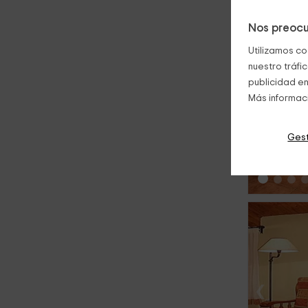
Nos preocu
Utilizamos co
nuestro tráfi
publicidad en
Más informac
‹
Gest
‹