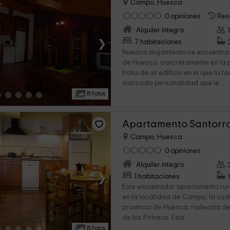
Campo, Huesca
0 opiniones
Res
Alquiler íntegro
›
7 habitaciones
Nuestro alojamiento se encuentra 
de Huesca, concretamente en la 
trata de un edificio en el que la 
marcada personalidad que le...
15 Fotos
Apartamento Santorr
Campo, Huesca
0 opiniones
Alquiler íntegro
›
1 habitaciones
Este encantador apartamento rur
en la localidad de Campo, la cua
provincia de Huesca, rodeada de V
de los Pirineos. Este...
15 Fotos