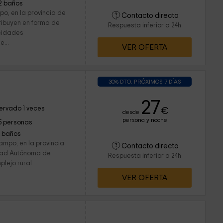
2 baños
o, en la provincia de
Contacto directo
ribuyen en forma de
Respuesta inferior a 24h
acidades
...
VER OFERTA
30% DTO. PRÓXIMOS 7 DÍAS
27
ervado 1 veces
€
desde
persona y noche
5 personas
1 baños
ampo, en la provincia
Contacto directo
dad Autónoma de
Respuesta inferior a 24h
plejo rural
VER OFERTA