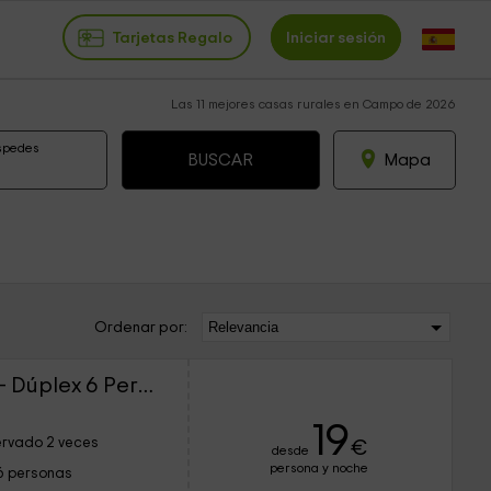
Tarjetas Regalo
Iniciar sesión
Las 11 mejores casas rurales en Campo de 2026
spedes
Mapa
Ordenar por:
Apartamento Naspún - Dúplex 6 Personas
19
rvado 2 veces
€
desde
persona y noche
6 personas