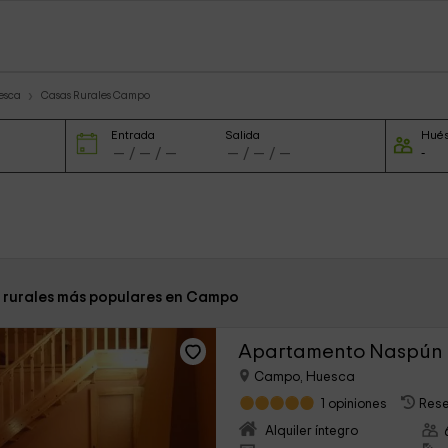
esca
Casas Rurales Campo
Entrada
Salida
Hué
s rurales más populares en Campo
Campo, Huesca
1 opiniones
Rese
Alquiler íntegro