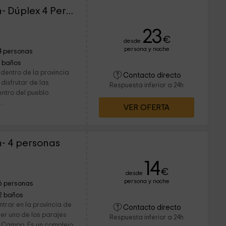
Apartamentos Naspún- Dúplex 4 Personas
23
€
desde
persona y noche
4 personas
1 baños
dentro de la provincia
Contacto directo
disfrutar de las
Respuesta inferior a 24h
entro del pueblo
..
VER OFERTA
- 4 personas
14
€
desde
persona y noche
6 personas
2 baños
ntrar en la provincia de
Contacto directo
er uno de los parajes
Respuesta inferior a 24h
e Campo. Es un complejo