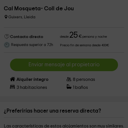
Cal Mosqueta- Coll de Jou
Guixers, Lleida
25
€
Contacto directo
desde
persona y noche
Respuesta superior a 72h
Precio fin de semana desde 400€
Enviar mensaje al propietario
Alquiler íntegro
8
personas
3
habitaciones
1
baños
¿Preferirías hacer una reserva directa?
Las características de estos alojamientos son muy similares.