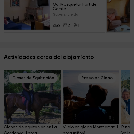
Cal Mosqueta- Port del 
Comte
Guixers (Lleida)
6
2
1
Actividades cerca del alojamiento
Clases de Equitación
Paseo en Globo
Clases de equitación en La 
Vuelo en globo Montserrat, 1 
Ruta a
Cerdanya, 1 hora
hora (niños)
Valle 