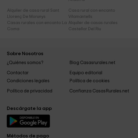
Alquiler de casa rural Sant
Casa rural con encanto
Llorenç De Morunys
Vilamantells
Casas rurales con encanto La
Alquiler de casas rurales
Coma
Castellar Del Riu
Sobre Nosotros
¿Quiénes somos?
Blog Casasrurales.net
Contactar
Equipo editorial
Condiciones legales
Política de cookies
Política de privacidad
Confianza CasasRurales.net
Descárgate la app
Métodos de pago