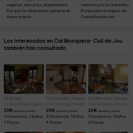
viajeros, sino a los alojamientos. 
cubierto por la Garantía de
Ayuntamiento De Guixers
2,4 km
Por eso te ofrecemos siempre el 
Protección al viajero de 
mejor precio.
CasasRurales.net
Ayuntamiento de la Coma i la Pedra
2,8 km
Ermita de Sant Serni del Grau
2,8 km
Los interesados en Cal Mosqueta- Coll de Jou
Sant Climens
3,5 km
también han consultado
Ermita de Sant Pere Màrtir
4,0 km
Pis Bolets
Cal Remolins- Ponent
Cal Remolins- Llevant
La Seu D'urgell (Lleida)
Coll De Nargo (Lleida)
Coll De Nargo (Lleida)
25
€
25
€
22
€
persona y noche
persona y noche
persona y noche
4 Dormitorios, 2 Baños,
2 Dormitorios, 1 Baños,
2 Dormitorios, 1 Baños,
9 Plazas
4 Plazas
4 Plazas