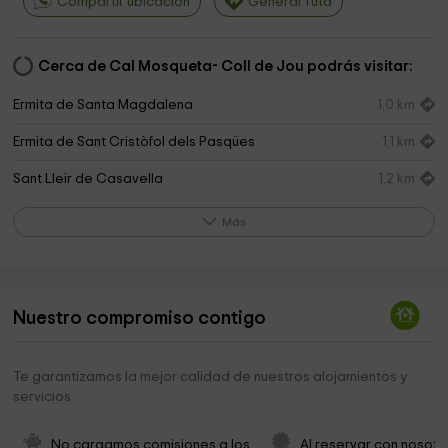
Compartir ubicación
Generar ruta
Cerca de Cal Mosqueta- Coll de Jou podrás visitar:
Ermita de Santa Magdalena
1,0 km
Ermita de Sant Cristòfol dels Pasqües
1,1 km
Sant Lleïr de Casavella
1,2 km
Ermita de la Santa Creu dels Ollers
1,3 km
Más
Ermita de Mare de Déu dels Àngels
1,5 km
Cementerio
1,5 km
Nuestro compromiso contigo
Parròquia de Sant Llorenç
1,6 km
Ermita de la Pedra
1,6 km
Te garantizamos la mejor calidad de nuestros alojamientos y
servicios
Ayuntamiento de Sant Llorenç de Morunys
1,6 km
Ermita de Mare de Déu de la Mercè
1,7 km
No cargamos comisiones a los 
Al reservar con nosotr