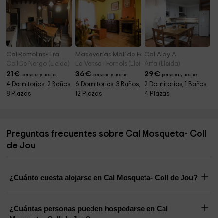
Cal Remolins- Era
Masoverías Molí de Fórnols
Cal Aloy A
Coll De Nargo (Lleida)
La Vansa I Fornols (Lleida)
Arfa (Lleida)
21
€
36
€
29
€
persona y noche
persona y noche
persona y noche
4 Dormitorios, 2 Baños,
6 Dormitorios, 3 Baños,
2 Dormitorios, 1 Baños,
8 Plazas
12 Plazas
4 Plazas
Preguntas frecuentes sobre Cal Mosqueta- Coll
de Jou
¿Cuánto cuesta alojarse en Cal Mosqueta- Coll de Jou?
¿Cuántas personas pueden hospedarse en Cal