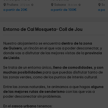
Prullans
Solsona
Sal
27.2 km
18.6 km
a partir de 20€
a partir de 100€
a part
Entorno de Cal Mosqueta- Coll de Jou
Nuestro alojamiento se encuentra
dentro de la zona
de Guixers
, un rincón en el que vas a poder desconectar, y
donde vas a disfrutar de las mejores vistas de la
provincia
de Lleida.
Se trata de un entorno único
, lleno de comodidades, y con
muchas posibilidades
para que puedas disfrutar tanto de
las zonas verdes, como de los puntos de interés cultural.
Entre las zonas naturales, te animamos a que hagas
alguna
de las mejores rutas de senderismo
con las que vas a
poder desconectar sin problemas.
En el
casco urbano
tenemos: