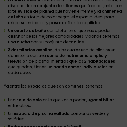
La sala de estar
se encuentra tras la mesa de comedor, y
dispone de un
conjunto de sillones
que forman, junto con
la
televisión
de plasma que hay en el frente y la
chimenea
de leña
en forja de color negro, el espacio ideal para
relajarse en familia y pasar ratitos tranquilidad.
Un cuarto de baño
completo, en el que vas a poder
disfrutar de las mejores comodidades, y donde tenemos
una ducha
con su conjunto de
toallas
.
3 dormitorios amplios,
de los cuales uno de ellos es un
dormitorio con una
cama de matrimonio amplia y
televisión
de plasma, mientras que las
2 habitaciones
que quedan, tienen
un par de camas individuales
en
cada caso.
Ya entre los
espacios que son comunes
, tenemos:
Una
sala de ocio
en la que vas a poder
jugar al billar
entre otros.
Un
espacio de piscina vallada
con zonas verdes y
solárium.