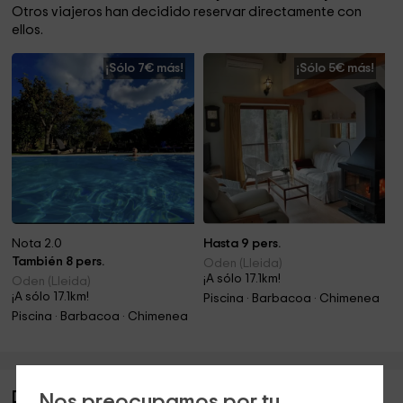
Otros viajeros han decidido reservar directamente con
ellos.
¡Sólo 7€ más!
¡Sólo 5€ más!
Nota 2.0
Hasta 9 pers.
También 8 pers.
Oden (Lleida)
¡A sólo 17.1km!
Oden (Lleida)
¡A sólo 17.1km!
Piscina · Barbacoa · Chimenea
Piscina · Barbacoa · Chimenea
Descripción de Cal Mosqueta- Coll de Jou
Nos preocupamos por tu