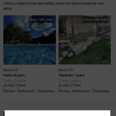
Otros viajeros han decidido reservar directamente con
ellos.
¡Sólo 12€ más!
¡Sólo 10€ más!
Nota 2.0
Nota 9.0
Hasta 8 pers.
También 7 pers.
Oden (Lleida)
Oden (Lleida)
¡A sólo 17.1km!
¡A sólo 17.1km!
Piscina · Barbacoa · Chimenea
Piscina · Barbacoa · Chimenea
Descripción de Cal Mosqueta- Llosa del Cavall