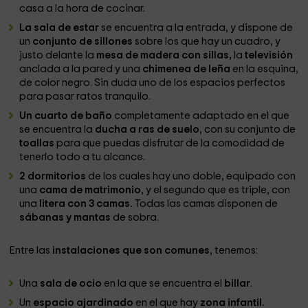
casa a la hora de cocinar.
La sala de estar
se encuentra a la entrada, y dispone de
un
conjunto de sillones
sobre los que hay un cuadro, y
justo delante la
mesa de madera con sillas,
la
televisión
anclada a la pared y una
chimenea de leña
en la esquina,
de color negro. Sin duda uno de los espacios perfectos
para pasar ratos tranquilo.
Un cuarto de baño
completamente adaptado en el que
se encuentra la
ducha a ras de suelo
, con su conjunto de
toallas
para que puedas disfrutar de la comodidad de
tenerlo todo a tu alcance.
2 dormitorios
de los cuales hay uno doble, equipado con
una
cama de matrimonio
, y el segundo que es triple, con
una
litera con 3 camas.
Todas las camas disponen de
sábanas y mantas
de sobra.
Entre las
instalaciones que son comunes
, tenemos:
Una
sala de ocio
en la que se encuentra el
billar
.
Un
espacio ajardinado
en el que hay
zona infantil.