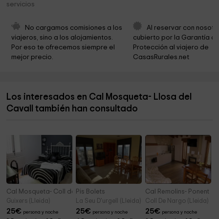
servicios
Ayuntamiento de Sant Llorenç de Morunys
1,6 km
Ermita de Mare de Déu de la Mercè
1,7 km
No cargamos comisiones a los 
Al reservar con nosotr
viajeros, sino a los alojamientos. 
cubierto por la Garantía de
Ayuntamiento De Guixers
2,4 km
Por eso te ofrecemos siempre el 
Protección al viajero de 
mejor precio.
CasasRurales.net
Ayuntamiento de la Coma i la Pedra
2,8 km
Ermita de Sant Serni del Grau
2,8 km
Los interesados en Cal Mosqueta- Llosa del
Sant Climens
3,5 km
Cavall también han consultado
Ermita de Sant Pere Màrtir
4,0 km
Cal Mosqueta- Coll de Jou
Pis Bolets
Cal Remolins- Ponent
Guixers (Lleida)
La Seu D'urgell (Lleida)
Coll De Nargo (Lleida)
25
€
25
€
25
€
persona y noche
persona y noche
persona y noche