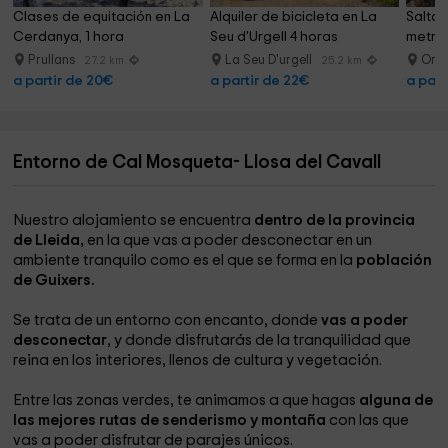
Clases de equitación en La 
Alquiler de bicicleta en La 
Salto 
Cerdanya, 1 hora
Seu d'Urgell 4 horas
metros
Prullans
La Seu D'urgell
Org
27.2 km
25.2 km
a partir de 20€
a partir de 22€
a part
Entorno de Cal Mosqueta- Llosa del Cavall
Nuestro alojamiento se encuentra
dentro de la provincia
de Lleida,
en la que vas a poder desconectar en un
ambiente tranquilo como es el que se forma en la
población
de Guixers.
Se trata de un entorno con encanto, donde
vas a poder
desconectar
, y donde disfrutarás de la tranquilidad que
reina en los interiores, llenos de cultura y vegetación.
Entre las zonas verdes, te animamos a que hagas
alguna de
las mejores rutas de senderismo y montaña
con las que
vas a poder disfrutar de parajes únicos.