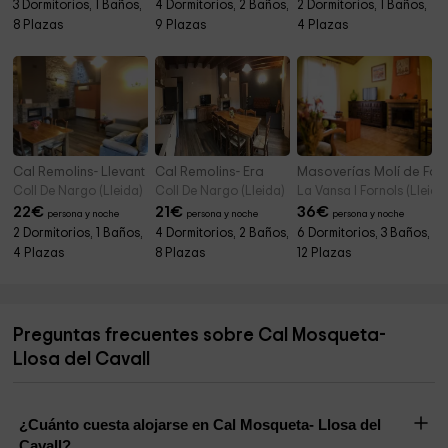
3 Dormitorios, 1 Baños,
4 Dormitorios, 2 Baños,
2 Dormitorios, 1 Baños,
8 Plazas
9 Plazas
4 Plazas
Cal Remolins- Llevant
Cal Remolins- Era
Masoverías Molí de Fór
Coll De Nargo (Lleida)
Coll De Nargo (Lleida)
La Vansa I Fornols (Lleida
22
€
21
€
36
€
persona y noche
persona y noche
persona y noche
2 Dormitorios, 1 Baños,
4 Dormitorios, 2 Baños,
6 Dormitorios, 3 Baños,
4 Plazas
8 Plazas
12 Plazas
Preguntas frecuentes sobre Cal Mosqueta-
Llosa del Cavall
¿Cuánto cuesta alojarse en Cal Mosqueta- Llosa del
Cavall?