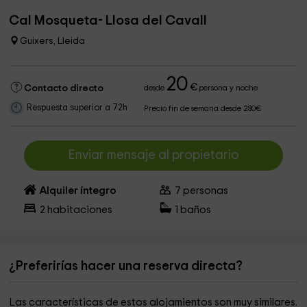
Cal Mosqueta- Llosa del Cavall
Guixers, Lleida
20
€
Contacto directo
desde
persona y noche
Respuesta superior a 72h
Precio fin de semana desde 280€
Enviar mensaje al propietario
Alquiler íntegro
7
personas
2
habitaciones
1
baños
¿Preferirías hacer una reserva directa?
Las características de estos alojamientos son muy similares.