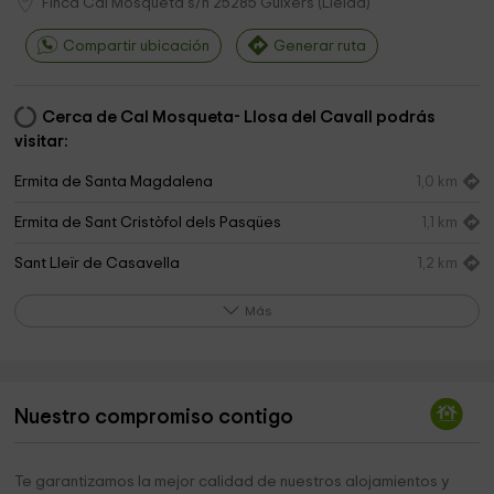
Finca Cal Mosqueta s/n
25285
Guixers
(
Lleida
)
Compartir ubicación
Generar ruta
Cerca de Cal Mosqueta- Llosa del Cavall podrás
visitar:
Ermita de Santa Magdalena
1,0 km
Ermita de Sant Cristòfol dels Pasqües
1,1 km
Sant Lleïr de Casavella
1,2 km
Ermita de la Santa Creu dels Ollers
1,3 km
Más
Ermita de Mare de Déu dels Àngels
1,5 km
Cementerio
1,5 km
Nuestro compromiso contigo
Parròquia de Sant Llorenç
1,6 km
Ermita de la Pedra
1,6 km
Te garantizamos la mejor calidad de nuestros alojamientos y