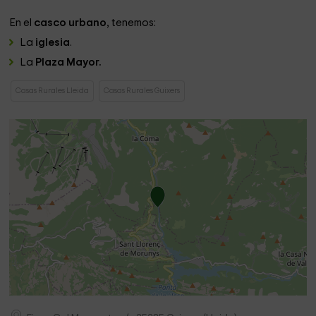
En el
casco urbano
, tenemos:
La
iglesia
.
La
Plaza Mayor.
Casas Rurales Lleida
Casas Rurales Guixers