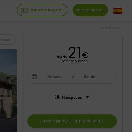
Tarjetas Regalo
Iniciar sesión
Casa Coix I
Guardar
21
€
desde
persona y noche