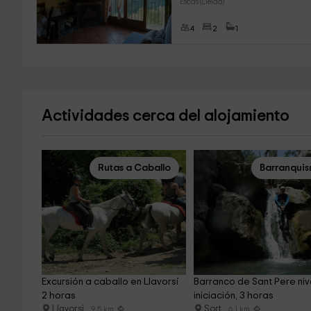
Escas (Lleida)
4
2
1
Actividades cerca del alojamiento
Rutas a Caballo
Barranqui
Excursión a caballo en Llavorsí 
Barranco de Sant Pere niv
2 horas
iniciación, 3 horas
Llavorsi
Sort
9.5 km
6.1 km