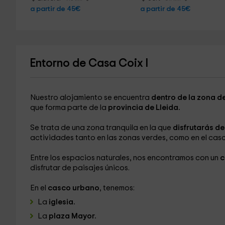
a partir de 45€
a partir de 45€
Entorno de Casa Coix I
Nuestro alojamiento se encuentra
dentro de la zona d
que forma parte de la
provincia de Lleida.
Se trata de una zona tranquila en la que
disfrutarás de
actividades tanto en las zonas verdes, como en el cas
Entre los espacios naturales, nos encontramos con un
c
disfrutar de paisajes únicos.
En el
casco urbano
, tenemos:
La
iglesia.
La
plaza Mayor.