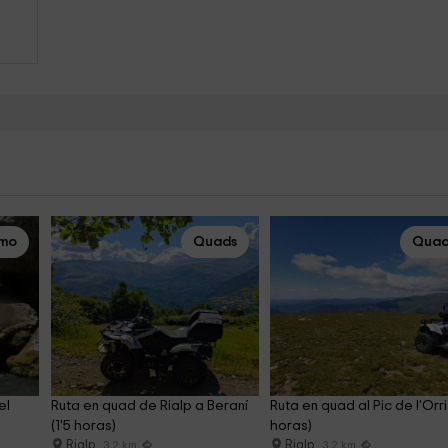
smo
Quads
Quad
el 
Ruta en quad de Rialp a Beraní 
Ruta en quad al Pic de l'Orri 
(1'5 horas)
horas)
Rialp
Rialp
3.2 km
3.2 km