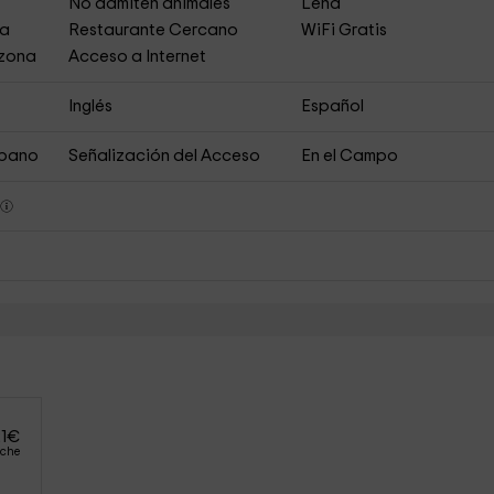
s
No admiten animales
Leña
ja
Restaurante Cercano
WiFi Gratis
 zona
Acceso a Internet
Inglés
Español
rbano
Señalización del Acceso
En el Campo
s
1
€
oche