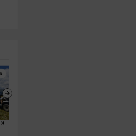
s
Quads
Barranquismo
(4 
Ruta en quad de Rialp a 
Descenso barranco del Infier
Mirador Pallars (3 horas)
Lleida 3 horas
Rialp
Esterri D'aneu
3.2 km
17.9 km