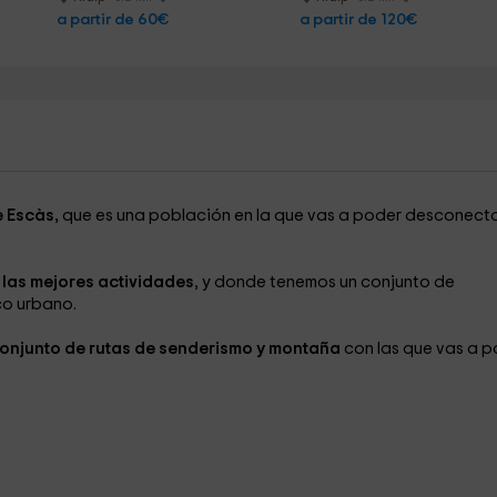
a partir de 60€
a partir de 120€
e Escàs,
que es una población en la que vas a poder desconecta
 las mejores actividades
, y donde tenemos un conjunto de
co urbano.
onjunto de rutas de senderismo y montaña
con las que vas a p