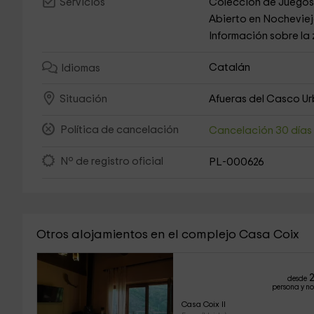
Colección de Juego
Servicios
Abierto en Nochevie
Información sobre la
Catalán
Idiomas
Afueras del Casco U
Situación
Política de cancelación
Cancelación 30 día
Nº de registro oficial
PL-000626
Otros alojamientos en el complejo Casa Coix
2
desde
persona y n
Casa Coix II