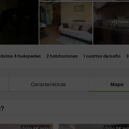
+12 fotos
áximo 4 huéspedes
2 habitaciones
1 cuartos de baño
3
Características
Mapa
a?
¡Sólo 4€ más!
¡Sólo 8€ má