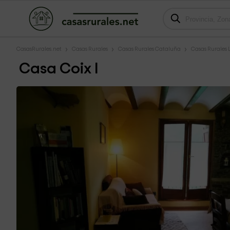
CasasRurales.net
Casas Rurales
Casas Rurales Cataluña
Casas Rurales 
Casa Coix I