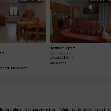
También 4 pers.
rs.
El Pla (Lleida)
¡A sólo 21.0km!
Mascotas
rbacoa · Mascotas
ia de Lleida
, en la que vas a poder disfrutar de las mejores vista