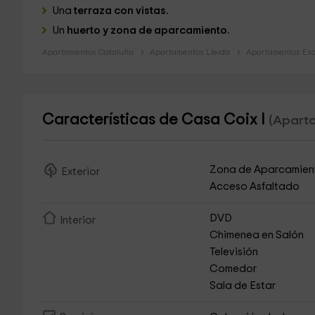
Una
terraza con vistas.
Un
huerto y zona de aparcamiento.
Apartamentos Cataluña
Apartamentos Lleida
Apartamentos Es
Características de Casa Coix I
(Aparta
Zona de Aparcamien
Exterior
Acceso Asfaltado
DVD
Interior
Chimenea en Salón
Televisión
Comedor
Sala de Estar