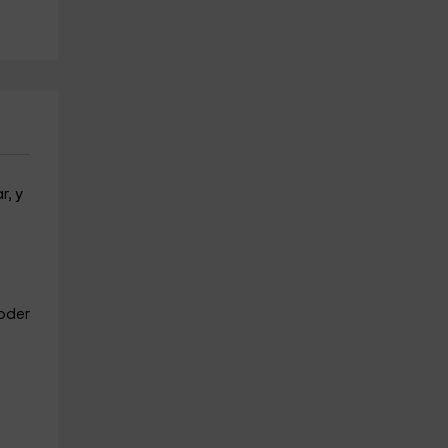
a partir de 100€
a partir de 53€
r, y
oder