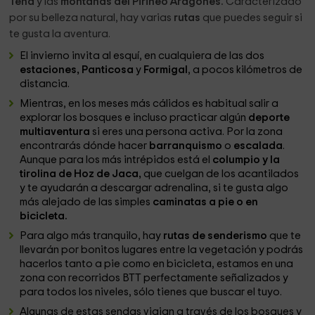
Tena
y las
montañas del Pirineo Aragonés.
Caracterizado
por su belleza natural, hay varias
rutas
que puedes seguir si
te gusta la aventura.
El invierno invita al esquí, en cualquiera de las dos
estaciones, Panticosa
y
Formigal
, a pocos kilómetros de
distancia.
Mientras, en los meses más cálidos es habitual salir a
explorar los bosques e incluso practicar algún
deporte
multiaventura
si eres una persona activa. Por la zona
encontrarás dónde hacer
barranquismo
o
escalada
.
Aunque para los más intrépidos está el
columpio y la
tirolina de Hoz de Jaca,
que cuelgan de los acantilados
y te ayudarán a descargar adrenalina, si te gusta algo
más alejado de las simples
caminatas a pie o en
bicicleta.
Para algo más tranquilo, hay
rutas de senderismo
que te
llevarán por bonitos lugares entre la vegetación y podrás
hacerlos tanto a pie como en bicicleta, estamos en una
zona con recorridos BTT perfectamente señalizados y
para todos los niveles, sólo tienes que buscar el tuyo.
Algunas de estas sendas viajan a través de los bosques y