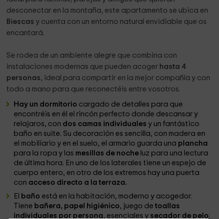
desconectar en la montaña, este apartamento se ubica en
Biescas
y cuenta con un entorno natural envidiable que os
encantará.
Se rodea de un ambiente alegre que combina con
instalaciones modernas que pueden acoger
hasta 4
personas
, ideal para compartir en la mejor compañía y con
todo a mano para que reconectéis entre vosotros.
Hay un dormitorio
cargado de detalles para que
encontréis en él el rincón perfecto donde descansar y
relajaros, con
dos camas individuales
y un fantástico
baño en suite. Su decoración es sencilla, con madera en
el mobiliario y en el suelo, el armario guarda una
plancha
para la ropa y las
mesillas de noche
luz para una lectura
de última hora. En uno de los laterales tiene un espejo de
cuerpo entero, en otro de los extremos hay una puerta
con
acceso directo a la terraza.
El
baño
está en la habitación, moderno y acogedor.
Tiene
bañera, papel higiénico
, juego de
toallas
individuales por persona
, esenciales y
secador de pelo
.