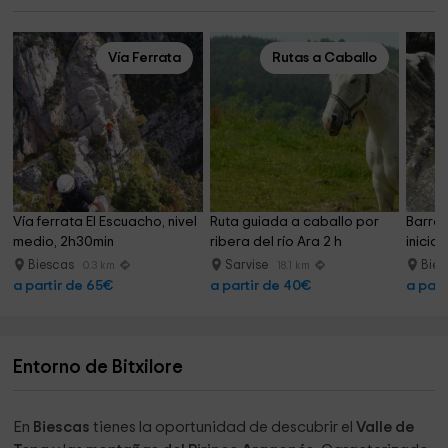
Vía Ferrata
Rutas a Caballo
Vía ferrata El Escuacho, nivel 
Ruta guiada a caballo por 
Barran
medio, 2h30min
ribera del río Ara 2 h
inicia
Biescas
Sarvise
Bie
0.3 km
18.1 km
a partir de 65€
a partir de 40€
a part
Entorno de Bitxilore
En
Biescas
tienes la oportunidad de descubrir el
Valle de