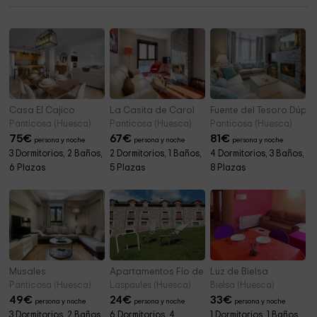
Casa El Cajico
La Casita de Carol
Fuente del Tesoro Dúple
Panticosa (Huesca)
Panticosa (Huesca)
Panticosa (Huesca)
75
€
67
€
81
€
persona y noche
persona y noche
persona y noche
3 Dormitorios, 2 Baños,
2 Dormitorios, 1 Baños,
4 Dormitorios, 3 Baños,
6 Plazas
5 Plazas
8 Plazas
Musales
Apartamentos Fio de Neu
Luz de Bielsa
Panticosa (Huesca)
Laspaules (Huesca)
Bielsa (Huesca)
49
€
24
€
33
€
persona y noche
persona y noche
persona y noche
3 Dormitorios, 2 Baños,
6 Dormitorios, 4
1 Dormitorios, 1 Baños,