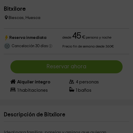
Bitxilore
Biescas, Huesca
45
€
Reserva inmediata
desde
persona y noche
Cancelación 30 días
Precio fin de semana desde 360€
Reservar ahora
Alquiler íntegro
4
personas
1
habitaciones
1
baños
Descripción de Bitxilore
Ideal para familias, parejas y amigos que quieran