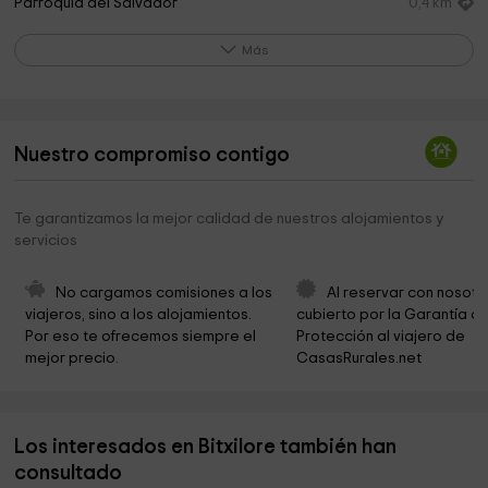
Parroquia del Salvador
0,4 km
Ermita de Santa Orosia
1,9 km
Más
Iglesia de Santa Bárbara
2,1 km
Parque
2,4 km
Nuestro compromiso contigo
Iglesia de Santa María de Gavín
2,5 km
Ayuntamiento de Gavín
2,5 km
Te garantizamos la mejor calidad de nuestros alojamientos y
servicios
Oros Alto
2,6 km
Zoque de Santa Elena
3,5 km
No cargamos comisiones a los 
Al reservar con nosotr
viajeros, sino a los alojamientos. 
cubierto por la Garantía de
Dolmen de Santa Elena
3,5 km
Por eso te ofrecemos siempre el 
Protección al viajero de 
mejor precio.
CasasRurales.net
Fuente De Santa Elena
3,6 km
Ermita de Santa Elena
3,8 km
Los interesados en Bitxilore también han
Iglesia Mozárabe de Orós Bajo
4,2 km
consultado
Iglesia de San Martín
4,3 km