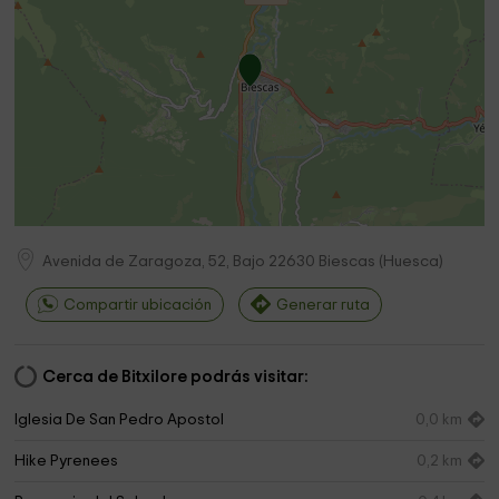
Avenida de Zaragoza, 52, Bajo
22630
Biescas
(
Huesca
)
Compartir ubicación
Generar ruta
Cerca de Bitxilore podrás visitar:
Iglesia De San Pedro Apostol
0,0 km
Hike Pyrenees
0,2 km