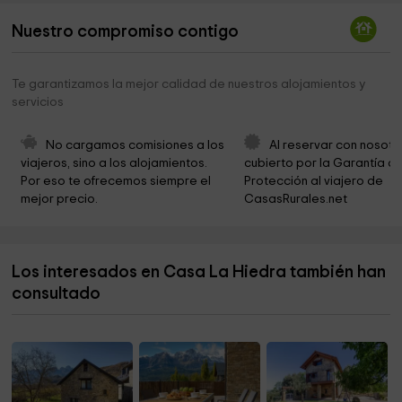
Helitrans Pyrinees
2,0 km
Nuestro compromiso contigo
Betato, desvío De Piedrafita
3,3 km
Piedrafita de Jaca
3,8 km
Te garantizamos la mejor calidad de nuestros alojamientos y
servicios
Ermita de Santa Cruz
3,8 km
O Saldo
3,9 km
No cargamos comisiones a los 
Al reservar con nosotr
viajeros, sino a los alojamientos. 
cubierto por la Garantía de
Iglesia de San Salvador
4,1 km
Por eso te ofrecemos siempre el 
Protección al viajero de 
mejor precio.
CasasRurales.net
Faunístico Lacuniacha Park
4,2 km
Ibones de Ordicuso
5,4 km
Los interesados en Casa La Hiedra también han
Ibón de Piedrafita
5,7 km
consultado
Ibon de Tramacastilla
5,9 km