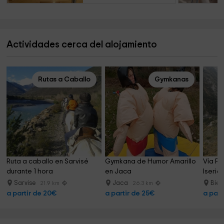
Actividades cerca del alojamiento
Rutas a Caballo
Gymkanas
Ruta a caballo en Sarvisé 
Gymkana de Humor Amarillo 
Vía Fe
durante 1 hora
en Jaca
Iseria
Sarvise
Jaca
Bie
21.9 km
26.3 km
a partir de 20€
a partir de 25€
a part