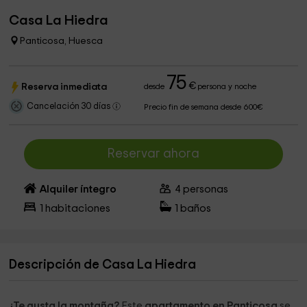
Casa La Hiedra
Panticosa, Huesca
75
€
Reserva inmediata
desde
persona y noche
Cancelación 30 días
Precio fin de semana desde 600€
Reservar ahora
Alquiler íntegro
4
personas
1
habitaciones
1
baños
Descripción de Casa La Hiedra
¿Te gusta la montaña?
Este
apartamento en Panticosa
se