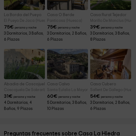
La Borda del Pueyo
Casa O Berde
Casa Rural Tejedor
El Pueyo De Jaca (Huesca)
Panticosa (Huesca)
Morillo De Monclus (Hues
75
€
75
€
39
€
persona y noche
persona y noche
persona y noche
3 Dormitorios, 3 Baños,
3 Dormitorios, 2 Baños,
3 Dormitorios, 3 Baños,
6 Plazas
6 Plazas
8 Plazas
Abadia de Coscojuela de Sobarbe
Casa Calvo
Casa Cubero
Coscojuela De Sobrarbe (Huesca)
Santa Eulalia La Mayor (Huesca)
Sallent De Gallego (Huesc
31
€
60
€
54
€
persona y noche
persona y noche
persona y noche
4 Dormitorios, 4
5 Dormitorios, 3 Baños,
3 Dormitorios, 2 Baños,
Baños, 9 Plazas
10 Plazas
6 Plazas
Preguntas frecuentes sobre Casa La Hiedra