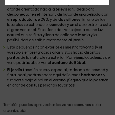
las tapicerías y alfombras. Se compone de
un sofá
grande orientado hacia la
televisión
, ideal para
desconectar en el interior y disfrutar de una película con
el
reproductor de DVD
, y de
dos sillones
. En uno de los
laterales se extiende el
comedor
y en el otro extremo está
el gran ventanal. Esto tiene dos ventajas: la buena luz
natural que se filtra y llena de calidez a la sala y la
posibilidad de salir directamente
al jardín
.
Este pequeño rincón exterior es nuestro favorito (y el
vuestro siempre) gracias a las vistas hacia distintos
puntos de la naturaleza exterior. Por ejemplo, además del
valle podrás observar el
pantano de Búbal
.
El jardín
también es muy especial, rodeado de césped y
flora local, podrás hacer aquí deliciosas
barbacoas
y
tumbarte bajo el sol en el verano. ¡Seguro que lo pasarás
en grande con tus personas favoritas!
También puedes aprovechar las
zonas comunes
de la
urbanización: