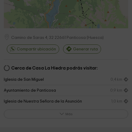
Camino de Saras 4, 32
22661
Panticosa
(
Huesca
)
Compartir ubicación
Generar ruta
Cerca de Casa La Hiedra podrás visitar:
Iglesia de San Miguel
0,4 km
Ayuntamiento de Panticosa
0,9 km
Iglesia de Nuestra Señora de la Asunción
1,0 km
Iglesia de San Martín
1,9 km
Más
Ayuntamiento de Tramacastilla
2,0 km