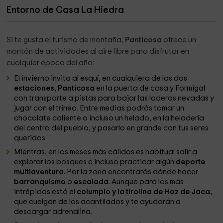
Entorno de Casa La Hiedra
Si te gusta el turismo de montaña,
Panticosa
ofrece un
montón de actividades al aire libre para disfrutar en
cualquier época del año:
El invierno invita al esquí, en cualquiera de las dos
estaciones, Panticosa
en la puerta de casa y Formigal
con transporte a pistas para bajar las laderas nevadas y
jugar con el trineo. Entre medias podrás tomar un
chocolate caliente o incluso un helado, en la heladería
del centro del pueblo, y pasarlo en grande con tus seres
queridos.
Mientras, en los meses más cálidos es habitual salir a
explorar los bosques e incluso practicar algún
deporte
multiaventura
. Por la zona encontrarás dónde hacer
barranquismo
o
escalada
. Aunque para los más
intrépidos está el
columpio y la tirolina de Hoz de Jaca,
que cuelgan de los acantilados y te ayudarán a
descargar adrenalina.