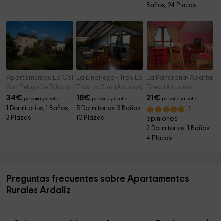
Baños, 24 Plazas
Apartamentos La Collada
La Linariega - Tras La Cruz
La Panerona- Apartame
San Pelayo De Tahona (Asturias)
Tras La Cruz (Asturias)
Tineo (Asturias)
34
€
18
€
21
€
persona y noche
persona y noche
persona y noche
1 Dormitorios, 1 Baños,
5 Dormitorios, 3 Baños,
1
3 Plazas
10 Plazas
opiniones
2 Dormitorios, 1 Baños,
4 Plazas
Preguntas frecuentes sobre Apartamentos
Rurales Ardaliz