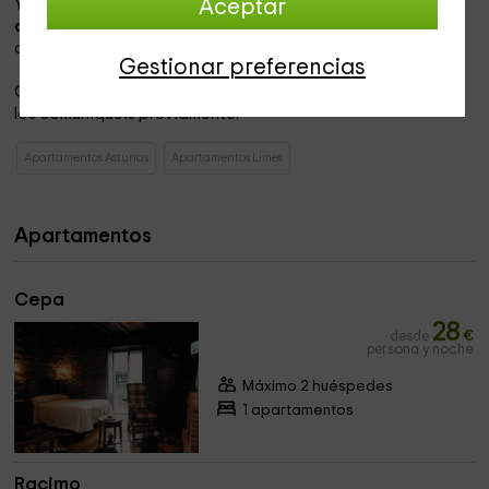
Y en el exterior encontramos u
Aceptar
na terraza que da
directamente hacia el río
, así como múltiples espacios
ajardinados que recorrer a través de paseos de piedra.
Gestionar preferencias
Ofrecemos la
posibilidad de desayunos
siempre que nos
los comuniquéis previamente.
Apartamentos Asturias
Apartamentos Limes
Apartamentos
Cepa
28
desde
€
persona y noche
Máximo 2 huéspedes
1 apartamentos
Racimo