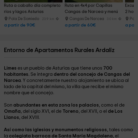
Ruta a caballo día completo 
Ruta en 4x4 por Capillas 
Excurs
ríos y lagos Asturias
Cangas de Narcea y menú
2 hora
Pola De Somiedo
Cangas De Narcea
Pol
23.9 km
3.0 km
a partir de 90€
a partir de 60€
a part
Entorno de Apartamentos Rurales Ardaliz
Limes
es un pueblo de Asturias que tiene unos
700
habitantes.
Se integra
dentro del concejo de Cangas del
Narcea
. Y concretamente nuestro alojamiento se ubica al
lado de la capital del mismo, la villa que recibe el mismo
nombre que el concejo.
Son
abundantes en esta zona los palacios
, como el de
Omaña
, del siglo XVI, el de
Toreno
, del XVII, o el
de Los
Llanos
, del XVIII.
Así como las iglesias y monumentos religiosos
, tales como
la
colegiata barroca de Santa María Magdalena
, el