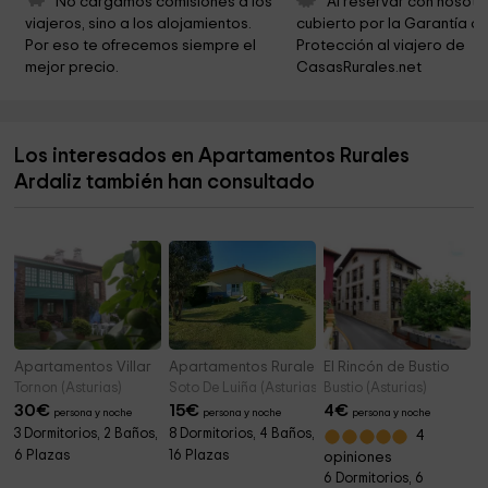
No cargamos comisiones a los 
Al reservar con nosotr
viajeros, sino a los alojamientos. 
cubierto por la Garantía de
Cementerio parroquial de Villar de Sapos
7,3 km
Por eso te ofrecemos siempre el 
Protección al viajero de 
mejor precio.
CasasRurales.net
Capilla de San Romano
8,5 km
St. Martin Church
8,6 km
Los interesados en Apartamentos Rurales
Iglesia de Santa María
9,9 km
Ardaliz también han consultado
Iglesia de Santiago
10,2 km
Apartamentos Villar
Apartamentos Rurales El Otero
El Rincón de Bustio
Tornon (Asturias)
Soto De Luiña (Asturias)
Bustio (Asturias)
30
€
15
€
4
€
persona y noche
persona y noche
persona y noche
3 Dormitorios, 2 Baños,
8 Dormitorios, 4 Baños,
4
6 Plazas
16 Plazas
opiniones
6 Dormitorios, 6