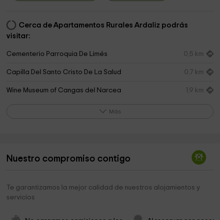
Cerca de Apartamentos Rurales Ardaliz podrás
visitar:
Cementerio Parroquia De Limés
0,5 km
Capilla Del Santo Cristo De La Salud
0,7 km
Wine Museum of Cangas del Narcea
1,9 km
Ermita de la Magdalena
2,6 km
Más
Cangas de Narcea Ayuntamiento
2,7 km
Parroquia de Cangas de Narcea
3,0 km
Nuestro compromiso contigo
Ermita de San Juliano
4,1 km
Irrondo de La Folguera
4,1 km
Te garantizamos la mejor calidad de nuestros alojamientos y
servicios
Ermita del Salvador
5,6 km
Iglesia de Santa Maria
5,8 km