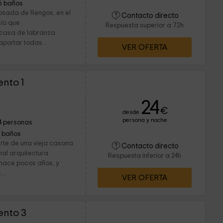
6 baños
Posada de Rengos, en el
Contacto directo
cio que
Respuesta superior a 72h
 casa de labranza.
ortar todas...
VER OFERTA
nto 1
24
€
desde
persona y noche
4 personas
1 baños
arte de una vieja casona
Contacto directo
nal arquitectura
Respuesta inferior a 24h
 hace pocos años, y
..
VER OFERTA
ento 3