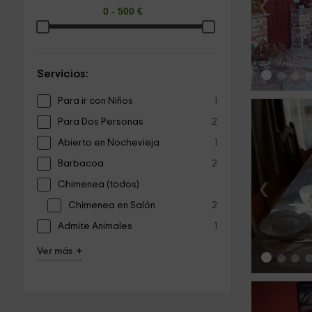
‹
Servicios:
Para ir con Niños
1
Para Dos Personas
2
Abierto en Nochevieja
1
Barbacoa
2
‹
Chimenea (todos)
Chimenea en Salón
2
Admite Animales
1
+
Ver más