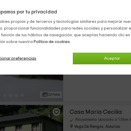
pamos por tu privacidad
18 Fotos
okies propias y de terceros y tecnologías similares para mejorar nuest
co, proporcionar funcionalidades para redes sociales y personalizar e
Hotel La Pista
 función de tus hábitos de navegación, que aceptas haciendo clic en 
ión sobre nuestra
Política de cookies.
Alojamiento ubicado a 0.8km
Vega De Rengos, Asturias
0 opiniones
ionar preferencias
Aceptar
›
Por habitaciones
4 habitaciones
22 Fotos
Casa María Cecilia
Alojamiento ubicado a 1.0km
Vega De Rengos, Asturias