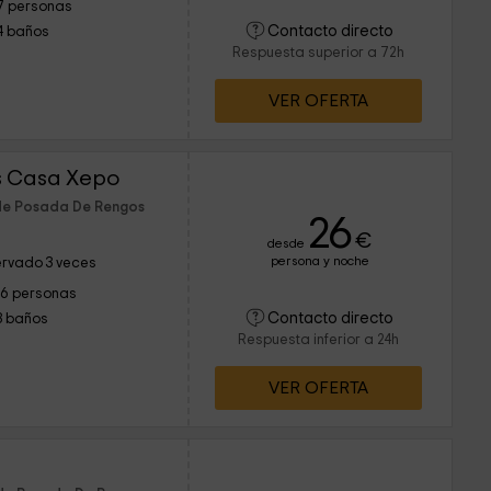
7 personas
Contacto directo
4 baños
Respuesta superior a 72h
VER OFERTA
s Casa Xepo
 de Posada De Rengos
26
€
desde
persona y noche
rvado 3 veces
16 personas
Contacto directo
3 baños
Respuesta inferior a 24h
VER OFERTA