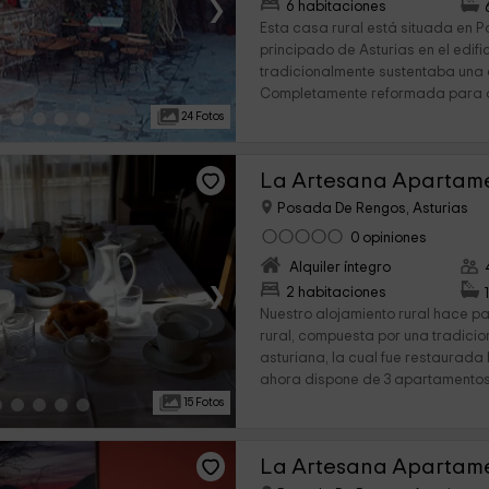
›
6 habitaciones
Esta casa rural está situada en 
principado de Asturias en el edifi
tradicionalmente sustentaba una
Completamente reformada para ap
24 Fotos
La Artesana Apartame
Posada De Rengos, Asturias
0 opiniones
Alquiler íntegro
›
2 habitaciones
Nuestro alojamiento rural hace p
rural, compuesta por una tradicio
asturiana, la cual fue restaurada
ahora dispone de 3 apartamentos.
15 Fotos
La Artesana Apartam