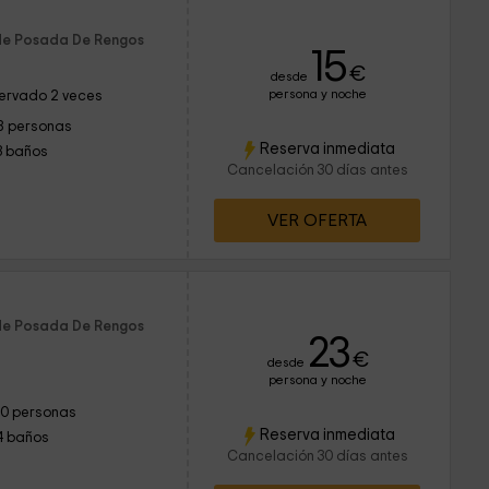
 de Posada De Rengos
15
€
desde
persona y noche
ervado 2 veces
8 personas
Reserva inmediata
3 baños
Cancelación 30 días antes
VER OFERTA
 de Posada De Rengos
23
€
desde
persona y noche
10 personas
Reserva inmediata
4 baños
Cancelación 30 días antes