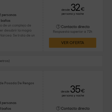
32
€
desde
persona y noche
2 personas
1 baños
ro de un complejo de
Contacto directo
der desubrir la magia
Respuesta superior a 72h
Narcea. Se trata de un
VER OFERTA
etros)
 de Posada De Rengos
35
€
desde
persona y noche
8 personas
Contacto directo
4 baños