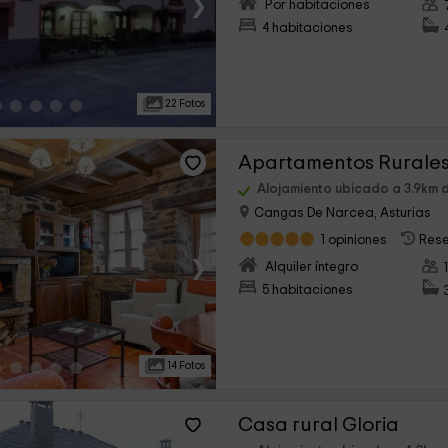
›
Por habitaciones
4 habitaciones
22 Fotos
Apartamentos Rurale
Alojamiento ubicado a 3.9km
Cangas De Narcea, Asturias
1 opiniones
Rese
›
Alquiler íntegro
5 habitaciones
14 Fotos
Casa rural Gloria