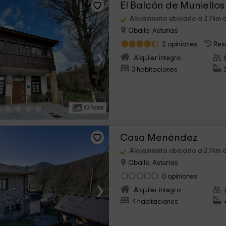
El Balcón de Muniellos
Alojamiento ubicado a 2.7km
Oballo, Asturias
2 opiniones
Res
›
Alquiler íntegro
3 habitaciones
63 Fotos
Casa Menéndez
Alojamiento ubicado a 2.7km
Oballo, Asturias
0 opiniones
›
Alquiler íntegro
4 habitaciones