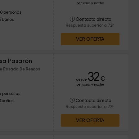
persona y noche
10 personas
Contacto directo
5 baños
Respuesta superior a 72h
VER OFERTA
sa Pasarón
 de Posada De Rengos
32
€
desde
persona y noche
6 personas
Contacto directo
3 baños
Respuesta superior a 72h
VER OFERTA