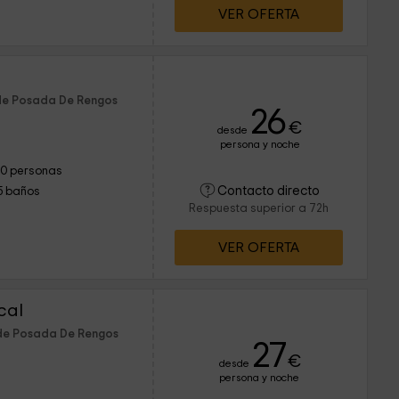
VER OFERTA
 de Posada De Rengos
26
€
desde
persona y noche
10 personas
Contacto directo
5 baños
Respuesta superior a 72h
VER OFERTA
cal
 de Posada De Rengos
27
€
desde
persona y noche