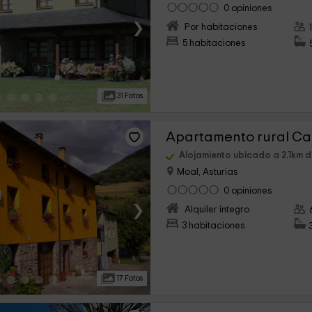
0 opiniones
›
Por habitaciones
5 habitaciones
31 Fotos
Apartamento rural Ca
Alojamiento ubicado a 2.1km
Moal, Asturias
0 opiniones
›
Alquiler íntegro
3 habitaciones
17 Fotos