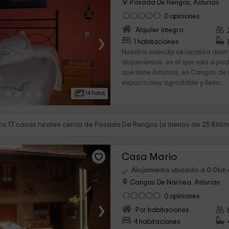
Posada De Rengos, Asturias
0 opiniones
Alquiler íntegro
›
1 habitaciones
Nuestra vivienda se localiza dent
alojamientos, en el que vais a po
que tiene Asturias, en Cangas de 
espacio muy agradable y lleno...
14 Fotos
s 17 casas rurales cerca de Posada De Rengos (a menos de 25 Kilóm
Casa Mario
Alojamiento ubicado a 0.0km
Cangas De Narcea, Asturias
0 opiniones
›
Por habitaciones
4 habitaciones