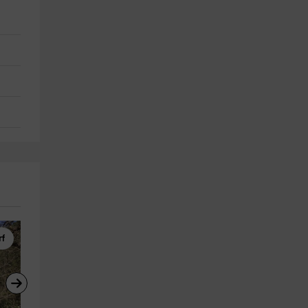
rf
Pesca