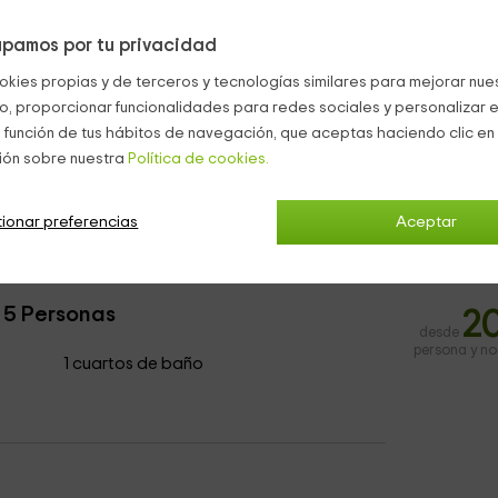
bre.
pamos por tu privacidad
 interior, así que no deberás preocuparte por dónde aparcar tu
okies propias y de terceros y tecnologías similares para mejorar nuest
co, proporcionar funcionalidades para redes sociales y personalizar e
lia con el que compartir viajes, podrás llevarlo contigo, ya que 
 función de tus hábitos de navegación, que aceptas haciendo clic en 
ión sobre nuestra
Política de cookies.
ionar preferencias
Aceptar
 5 Personas
2
desde
persona y n
1 cuartos de baño