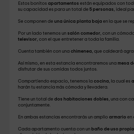
Estos bonitos
apartamentos
están equipados con toda
su capacidad es para un total de
5 personas
, ideal pa
Se componen de
una única planta baja
en la que se re
Por un lado tenemos un
salón comedor
, con un cómod
televisor
, con el que entretener a toda la familia.
Cuenta también con una
chimenea
, que caldeará agrad
Así mismo, en esta estancia encontraremos una
mesa d
disfrutar de sus comidas todos juntos.
Compartiendo espacio, tenemos la
cocina
, la cual es
a
harán tu estancia más cómoda y llevadera.
Tiene un total de
dos habitaciones dobles
, una con c
conjuntamente.
En ambas estancias encontrarás un amplio
armario
en 
Cada apartamento cuenta con un
baño de uso propi