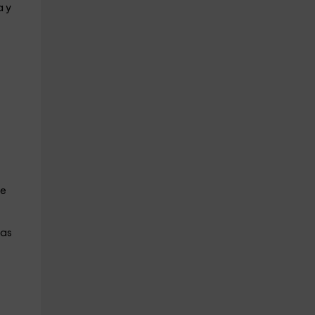
a y
ue
tas