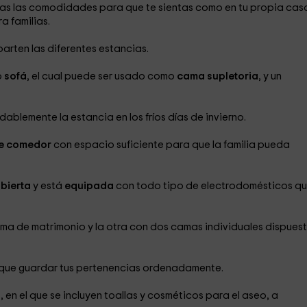
s las comodidades para que te sientas como en tu propia cas
ra familias.
parten las diferentes estancias.
o
sofá
, el cual puede ser usado como
cama
supletoria
, y un
ablemente la estancia en los fríos días de invierno.
e comedor
con espacio suficiente para que la familia pueda
bierta
y está
equipada
con todo tipo de electrodomésticos q
ama de matrimonio y la otra con dos camas individuales dispues
que guardar tus pertenencias ordenadamente.
o
, en el que se incluyen toallas y cosméticos para el aseo, a