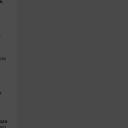
e
,
e
cia
a
raza
ara