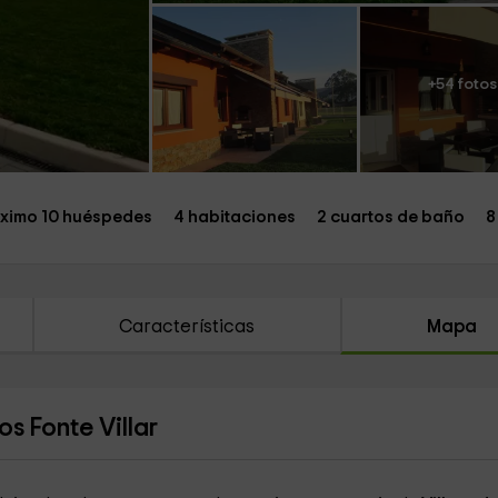
+54 fotos
ximo 10 huéspedes
4 habitaciones
2 cuartos de baño
8
Características
Mapa
s Fonte Villar