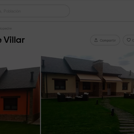
llapedre
 Villar
Compartir