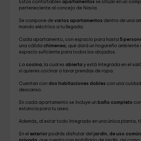
Estos confortables
apartamentos
se sitúan en un comp
perteneciente al concejo de Navia.
Se compone de
varios apartamentos
dentro de una a
mando eléctrico a tu llegada.
Cada apartamento, con espacio para hasta
5 person
una cálida
chimenea
, que dará un hogareño ambiente 
espacio suficiente para todos los alojados.
La
cocina
, la cual es
abierta
y está integrada en el sa
si quieres cocinar o lavar prendas de ropa.
Cuentan con
dos habitaciones dobles
con una cuidad
descanso.
En cada apartamento se incluye un
baño completo
con
estancia para tu aseo.
Además, al estar todo integrado en una única planta, ti
En el
exterior
podrás disfrutar del
jardín
,
de uso común
privada
, que cuenta con mobiliario de jardín, así como