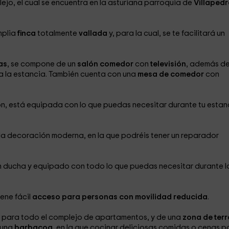
lejo, el cual se encuentra en la asturiana parroquia de
Villapedr
mplia
finca
totalmente
vallada
y, para la cual, se te facilitará un
as
, se compone de un
salón comedor
con
televisión
, además d
a la estancia. También cuenta con una
mesa de comedor
con
lón, está equipada con lo que puedas necesitar durante tu estan
a decoración moderna, en la que podréis tener un reparador
 ducha y equipado con todo lo que puedas necesitar durante l
ene fácil
acceso para personas con movilidad reducida
.
para todo el complejo de apartamentos, y de una
zona de ter
 una
barbacoa
, en la que cocinar deliciosas comidas o cenas p