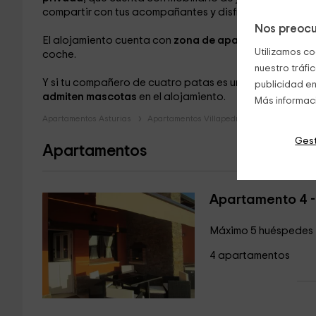
compartir con tus acompañantes y disfrutarlas al aire li
Nos preocu
El alojamiento cuenta con
zona de aparcamiento
en su
Utilizamos co
coche.
nuestro tráfi
Y si tu compañero de cuatro patas es uno más de la fami
publicidad en
admiten mascotas
en el alojamiento.
Más informac
Apartamentos Asturias
Apartamentos Villapedre
Gest
Apartamentos
Apartamento 4 -
Máximo 5 huéspedes
4 apartamentos