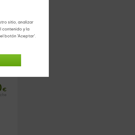
ro sitio, analizar
l contenido y la
se
el botón 'Aceptar'.
0
€
oche