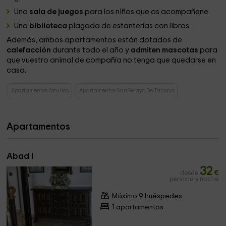
Una
sala de juegos
para los niños que os acompañene.
Una
biblioteca
plagada de estanterías con libros.
Además, ambos apartamentos están dotados de
calefacción
durante todo el año y
admiten mascotas
para
que vuestro animal de compañía no tenga que quedarse en
casa.
Apartamentos Asturias
Apartamentos San Pelayo De Tahona
Apartamentos
Abad I
32
desde
€
persona y noche
Máximo 9 huéspedes
1 apartamentos