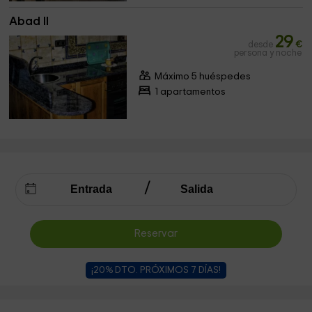
Abad II
29
desde
€
persona y noche
Máximo 5 huéspedes
1 apartamentos
Reservar
¡20% DTO. PRÓXIMOS 7 DÍAS!