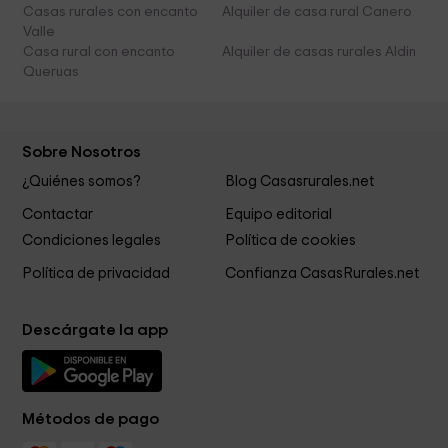
Casas rurales con encanto
Alquiler de casa rural Canero
Valle
Casa rural con encanto
Alquiler de casas rurales Aldin
Queruas
Sobre Nosotros
¿Quiénes somos?
Blog Casasrurales.net
Contactar
Equipo editorial
Condiciones legales
Política de cookies
Política de privacidad
Confianza CasasRurales.net
Descárgate la app
Métodos de pago