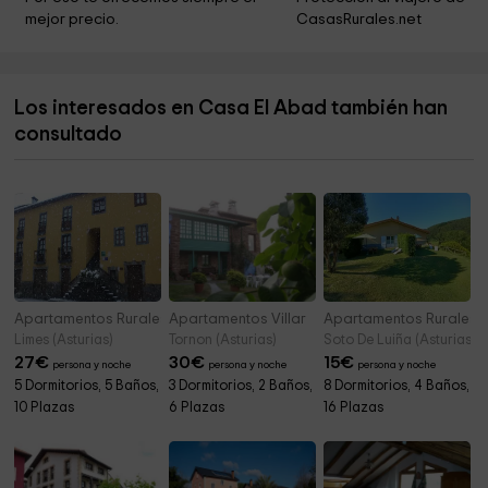
mejor precio.
CasasRurales.net
Cementerio de Canero
4,8 km
Iglesia De San Miguel
4,9 km
Los interesados en Casa El Abad también han
Parroquia de San Miguel de Canero
4,9 km
consultado
Local Social Carcedo
5,0 km
Apartamentos Rurales Ardaliz
Apartamentos Villar
Apartamentos Rurales E
Limes (Asturias)
Tornon (Asturias)
Soto De Luiña (Asturias)
27
€
30
€
15
€
persona y noche
persona y noche
persona y noche
5 Dormitorios, 5 Baños,
3 Dormitorios, 2 Baños,
8 Dormitorios, 4 Baños,
10 Plazas
6 Plazas
16 Plazas