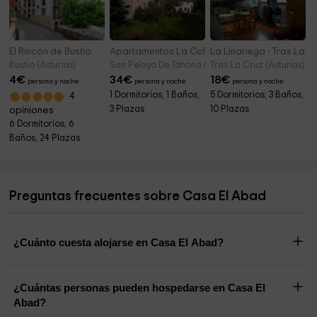
El Rincón de Bustio
Apartamentos La Collada
La Linariega - Tras La C
Bustio (Asturias)
San Pelayo De Tahona (Asturias)
Tras La Cruz (Asturias)
4
€
34
€
18
€
persona y noche
persona y noche
persona y noche
1 Dormitorios, 1 Baños,
5 Dormitorios, 3 Baños,
4
3 Plazas
10 Plazas
opiniones
6 Dormitorios, 6
Baños, 24 Plazas
Preguntas frecuentes sobre Casa El Abad
¿Cuánto cuesta alojarse en Casa El Abad?
¿Cuántas personas pueden hospedarse en Casa El
Abad?