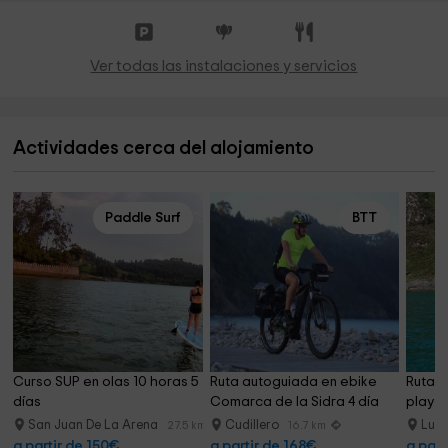
Ver todas las instalaciones y servicios
Actividades cerca del alojamiento
Paddle Surf
BTT
Curso SUP en olas 10 horas 5 
Ruta autoguiada en ebike 
Ruta e
días
Comarca de la Sidra 4 día
playa
90m
San Juan De La Arena
Cudillero
Lua
27.5 km
16.7 km
a partir de 150€
a partir de 168€
a part