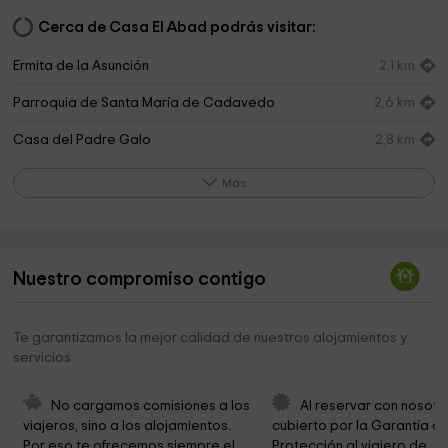
Cerca de Casa El Abad podrás visitar:
Ermita de la Asunción
2,1 km
Parroquia de Santa María de Cadavedo
2,6 km
Casa del Padre Galo
2,8 km
Casa Natal Padre Galo
2,8 km
Más
Cementerio de Cadavedo
2,8 km
Capilla de Santiago
3,3 km
Nuestro compromiso contigo
Área recreativa la Trapa
3,4 km
Capilla de San Francisco
3,5 km
Te garantizamos la mejor calidad de nuestros alojamientos y
servicios
Santa Ana Chapel
4,2 km
Iglesia Milenaria De San Miguel
4,4 km
No cargamos comisiones a los 
Al reservar con nosotr
viajeros, sino a los alojamientos. 
cubierto por la Garantía de
Ermita La Fabariega
4,8 km
Por eso te ofrecemos siempre el 
Protección al viajero de 