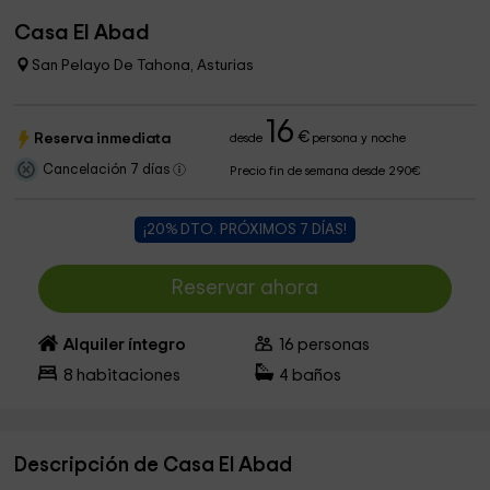
Casa El Abad
San Pelayo De Tahona, Asturias
16
€
Reserva inmediata
desde
persona y noche
Cancelación 7 días
Precio fin de semana desde 290€
¡20% DTO. PRÓXIMOS 7 DÍAS!
Reservar ahora
Alquiler íntegro
16
personas
8
habitaciones
4
baños
Descripción de Casa El Abad