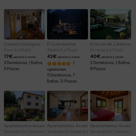
Iglesia de Nuestra Señora de la Asunción
3,1 km
Estación Enológica
El Guardaviñas
El rincón de Zaldierna
Haro (La Rioja)
Abalos (La Rioja)
Ezcaray (La Rioja)
17
€
42
€
40
€
persona y noche
persona y noche
persona y noche
3 Dormitorios, 1 Baños,
2 Dormitorios, 2 Baños,
1
5 Plazas
8 Plazas
opiniones
11 Dormitorios, 7
Baños, 12 Plazas
Apartamentos Accesibles La Rioja- Sonido
Apartamentos Accesibles La Rioja- Luz
Apartamentos Accesible
Torrecilla En Cameros (La Rioja)
Torrecilla En Cameros (La Rioja)
Torrecilla En Cameros (La