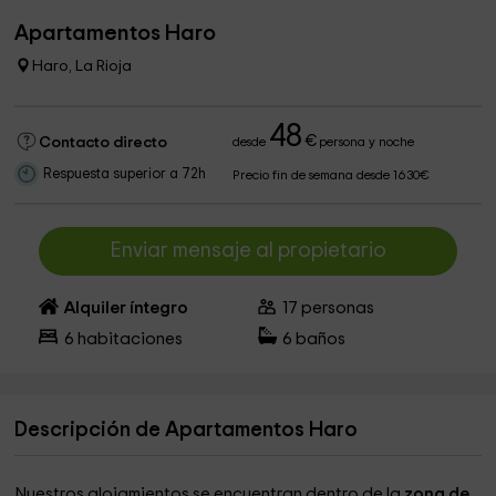
Apartamentos Haro
Haro, La Rioja
48
€
Contacto directo
desde
persona y noche
Respuesta superior a 72h
Precio fin de semana desde 1630€
Enviar mensaje al propietario
Alquiler íntegro
17
personas
6
habitaciones
6
baños
Descripción de Apartamentos Haro
Nuestros alojamientos se encuentran dentro de la
zona de