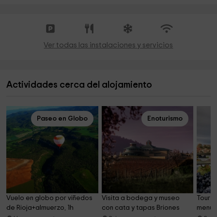
Ver todas las instalaciones y servicios
Actividades cerca del alojamiento
Paseo en Globo
Enoturismo
Vuelo en globo por viñedos 
Visita a bodega y museo 
Tour 
de Rioja+almuerzo, 1h
con cata y tapas Briones
menú r