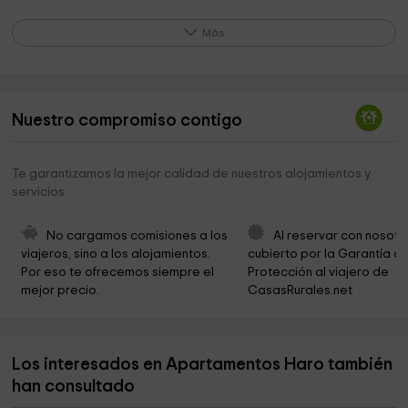
Ayuntamiento de Haro
0,2 km
Más
Museo de Arte Contemporáneo de Haro El Torreón
0,2 km
Haro
0,2 km
Plaza Jose Ruiz Extremiana "El Feo"
0,3 km
Nuestro compromiso contigo
Cofradía de San Felices
0,3 km
Te garantizamos la mejor calidad de nuestros alojamientos y
Museum Bendaña Calle San Martin
0,3 km
servicios
Movimiento de Jóvenes Rurales Cristianos
0,3 km
No cargamos comisiones a los 
Al reservar con nosotr
Parroquia de Santo Tomás Apóstol
0,3 km
viajeros, sino a los alojamientos. 
cubierto por la Garantía de
Por eso te ofrecemos siempre el 
Protección al viajero de 
Iglesia Evangélica Cristiana Plenitud de Vida de
0,4 km
mejor precio.
CasasRurales.net
Haro
Vega Garden
0,5 km
Los interesados en Apartamentos Haro también
Museo Virgen de la Vega
0,6 km
han consultado
Puente De Briñas
1,5 km