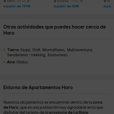
Haro
Briones
Brio
0.9 km
7.0 km
a partir de 199€
a partir de 50€
a part
Otras actividades que puedes hacer cerca de
Haro
Tierra:
Esquí, Golf, Montañismo, Multiaventura,
Senderismo - trekking, Enoturismo.
Aire:
Globo.
Entorno de Apartamentos Haro
Nuestros alojamientos se encuentran dentro de la
zona
de Haro
, que es una población muy agradable en la que
disfrutar del turismo de la
provincia de La Rioja.