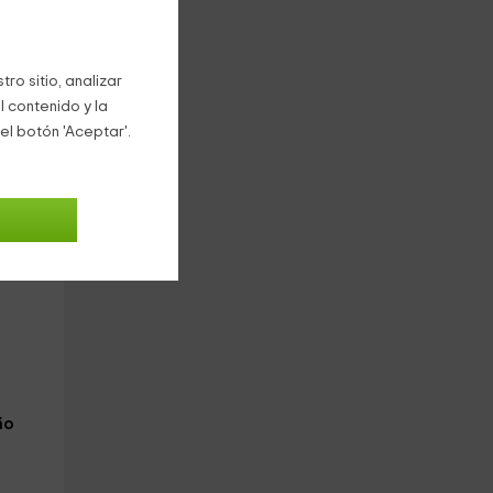
de
ro sitio, analizar
l contenido y la
el botón 'Aceptar'.
ño