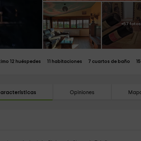
+57 fotos
imo 12 huéspedes
11 habitaciones
7 cuartos de baño
1
aracterísticas
Opiniones
Map