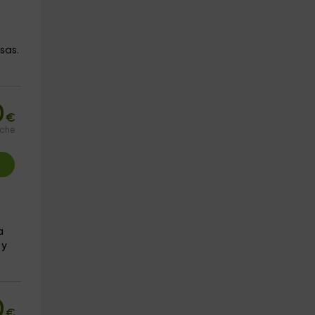
sas.
0
€
oche
a
 y
0
€