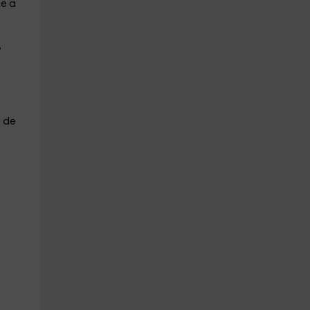
e a
,
a de