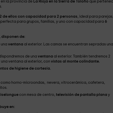
, en la provincia de
La Rioja en la Sierra de Toloño
que pertenec
s.
2 de ellos con capacidad para 2 personas
, ideal para parejas
es perfecta para grupos, familias, y uno con capacidad para
6
, disponen de:
 una
ventana
al exterior. Las camas se encuentran sepradas un
 dispondremos de una
ventana
al exterior. También tendremos 2
una ventana al exterior, con
vistas al monte colindante.
tos de higiene de cortesía.
como horno-microondas, nevera, vitrocerámica, cafetera,
itos.
iselongue
con mesa de centro,
televisión de pantalla plana
y
ibuye en: