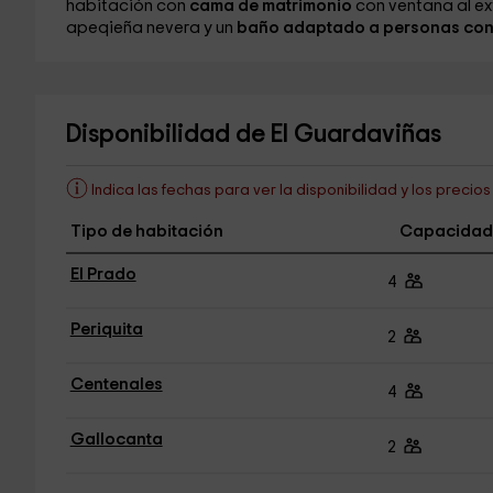
habitación con
cama de matrimonio
con ventana al ex
apeqieña nevera y un
baño adaptado a personas con 
Disponibilidad de El Guardaviñas
Indica las fechas para ver la disponibilidad y los precio
Tipo de habitación
Capacidad
El Prado
4
Periquita
2
Centenales
4
Gallocanta
2