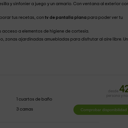
esilla y sinfonier a juego y un armario. Con ventana al exterior co
borar tus recetas, con
tv de pantalla plana
para poder ver tu
s acceso a elementos de higiene de cortesía.
, zonas ajardinadas amuebladas para disfrutar al aire libre. U
4
desde
persona y n
1 cuartos de baño
3 camas