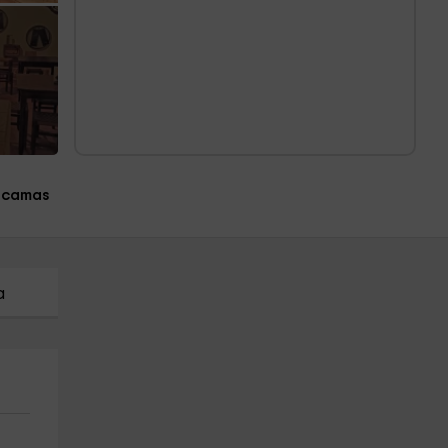
5 camas
a