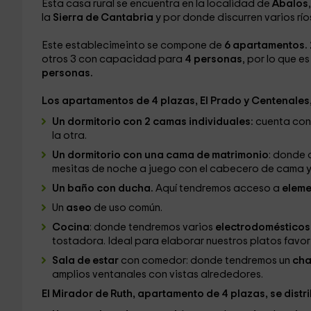
Esta casa rural se encuentra en la localidad de
Ábalos
la
Sierra de Cantabria
y por donde discurren varios río
Este establecimeinto se compone de
6 apartamentos. 
otros 3 con capacidad para
4 personas
, por lo que 
personas.
Los apartamentos de 4 plazas, El Prado y Centenales
Un dormitorio con 2 camas individuales:
cuenta con
la otra.
Un dormitorio con una cama de matrimonio
: donde
mesitas de noche a juego con el cabecero de cama y 
Un baño con ducha.
Aquí tendremos acceso a
elemen
Un
aseo
de uso común.
Cocina
: donde tendremos varios
electrodomésticos
tostadora. Ideal para elaborar nuestros platos favor
Sala de estar
con comedor: donde tendremos un
cha
amplios ventanales con vistas alrededores.
El Mirador de Ruth, apartamento de 4 plazas, se distr