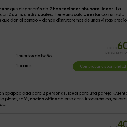
onas
que dispondrán de 2
habitaciones abuhardilladas.
La
a con
2 camas individuales.
Tiene una s
ala de estar
con un sofá
 que dan al campo y donde disfrutaremos de unas vistas precio
6
desde
persona y n
1 cuartos de baño
1 camas
con cpapacidad para
2 personas
, ideal para una
pareja
. Cuent
la plana, sofá,
cocina office
abierta con vitrocerámica, nevera
ad.
4
desde