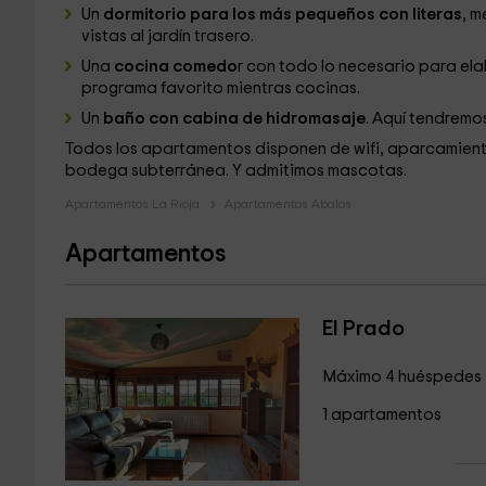
Un
dormitorio para los más pequeños con literas
, m
vistas al jardín trasero.
Una
cocina comedo
r con todo lo necesario para ela
programa favorito mientras cocinas.
Un
baño con cabina de hidromasaje
. Aquí tendremo
Todos los apartamentos disponen de wifi, aparcamiento
bodega subterránea. Y admitimos mascotas.
Apartamentos La Rioja
Apartamentos Abalos
Apartamentos
El Prado
Máximo 4 huéspedes
1 apartamentos