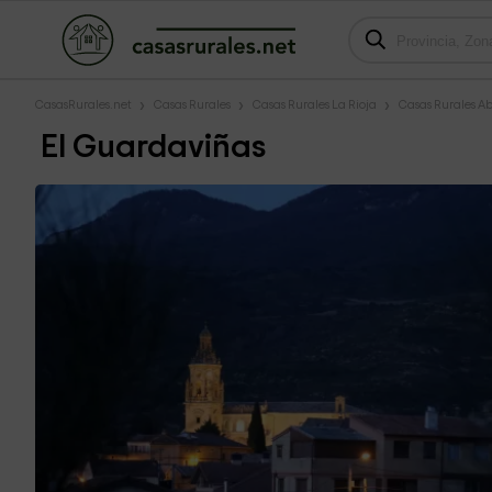
CasasRurales.net
Casas Rurales
Casas Rurales La Rioja
Casas Rurales Ab
El Guardaviñas