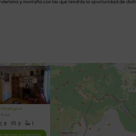
senderismo y montaña con las que tendrás la oportunidad de disfr
n Enológica
 Rioja
5
3
1
ar mensaje al propietario