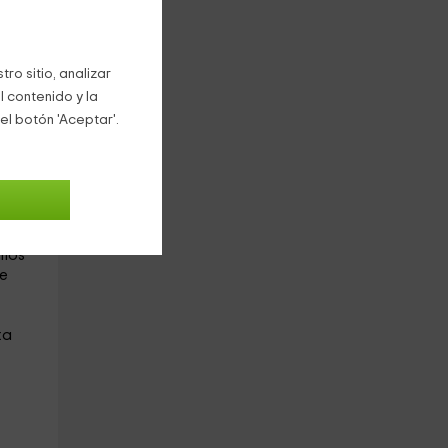
s a
ro sitio, analizar
l contenido y la
el botón 'Aceptar'.
unto
emos
de
ta