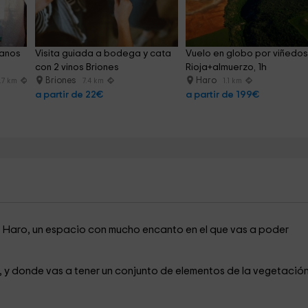
janos 
Visita guiada a bodega y cata 
Vuelo en globo por viñedos
con 2 vinos Briones
Rioja+almuerzo, 1h
Briones
Haro
.7 km
7.4 km
1.1 km
a partir de 22€
a partir de 199€
e Haro, un espacio con mucho encanto en el que vas a poder
, y donde vas a tener un conjunto de elementos de la vegetació