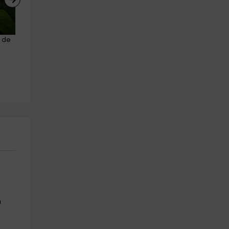
 de 
Curso cata de vino en La Rioja 
Ruta en quad biplaza por la 
alavesa de 2 horas
Sierra de Toloño, 2h
Labastida
Haro
5.8 km
2.3 km
a partir de 32€
a partir de 105€
n