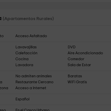
a
(Apartamentos Rurales)
to
Acceso Asfaltado
Lavavajillas
DVD
Calefacción
Aire Acondicionado
Cocina
Comedor
Lavadora
Sala de Estar
s
No admiten animales
Baratas
ja
Restaurante Cercano
WiFi Gratis
 zona
Acceso a Internet
Español
ceso
En el Casco Urbano