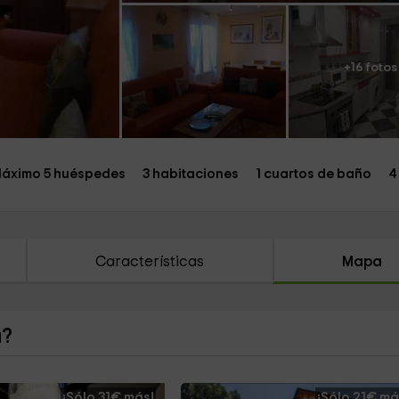
+16 fotos
áximo 5 huéspedes
3 habitaciones
1 cuartos de baño
4
Características
Mapa
a?
¡Sólo 31€ más!
¡Sólo 21€ má