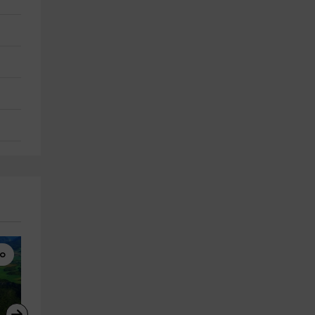
bo
Enoturismo
Quads