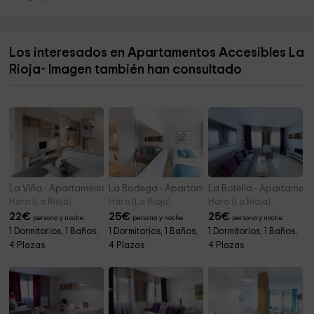
Ayuntamiento de Castroviejo
8,8 km
Iglesia de Torre en Cameros
9,2 km
Los interesados en Apartamentos Accesibles La
Ayuntamiento de Almarza de Cameros
9,2 km
Rioja- Imagen también han consultado
Iglesia la Asuncion
9,2 km
La Viña - Apartamentos Beethoven
La Bodega - Apartamentos Beethoven
La Botella - Apartamen
Haro (La Rioja)
Haro (La Rioja)
Haro (La Rioja)
22
€
25
€
25
€
persona y noche
persona y noche
persona y noche
1 Dormitorios, 1 Baños,
1 Dormitorios, 1 Baños,
1 Dormitorios, 1 Baños,
4 Plazas
4 Plazas
4 Plazas