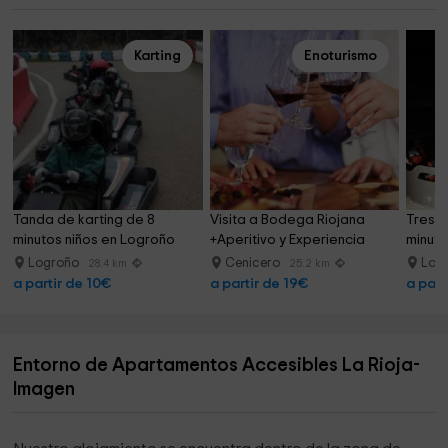
Karting
Enoturismo
Tanda de karting de 8 
Visita a Bodega Riojana 
Tres t
minutos niños en Logroño
+Aperitivo y Experiencia 
minuto
Sensorial
Logroño
Cenicero
Log
28.4 km
25.2 km
a partir de 10€
a partir de 19€
a part
Entorno de Apartamentos Accesibles La Rioja-
Imagen