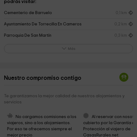
podrás visitar:
Cementerio de Barruelo
0,1 km
Ayuntamiento De Torrecilla En Cameros
0,2 km
Parroquia De San Martín
0,3 km
Ermita de San Antón
0,4 km
Más
St. Martin Church
5,1 km
Ayuntamiento de Nieva de Cameros
5,1 km
Nuestro compromiso contigo
Hermita De Nestares
8,2 km
Iglesia parroquial de san martin
8,8 km
Te garantizamos la mejor calidad de nuestros alojamientos y
servicios
Iglesia de Santa Margarita
8,8 km
Museo Etnológico Victoriano Labiano
8,8 km
No cargamos comisiones a los 
Al reservar con nosotr
viajeros, sino a los alojamientos. 
cubierto por la Garantía de
El Parque
8,8 km
Por eso te ofrecemos siempre el 
Protección al viajero de 
mejor precio.
CasasRurales.net