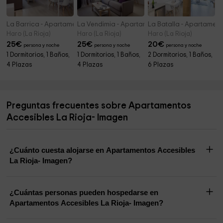
La Barrica - Apartamentos Beethoven
La Vendimia - Apartamentos Beethoven
La Batalla - Apartamen
Haro (La Rioja)
Haro (La Rioja)
Haro (La Rioja)
25
€
25
€
20
€
persona y noche
persona y noche
persona y noche
1 Dormitorios, 1 Baños,
1 Dormitorios, 1 Baños,
2 Dormitorios, 1 Baños,
4 Plazas
4 Plazas
6 Plazas
Preguntas frecuentes sobre Apartamentos
Accesibles La Rioja- Imagen
¿Cuánto cuesta alojarse en Apartamentos Accesibles
La Rioja- Imagen?
¿Cuántas personas pueden hospedarse en
Apartamentos Accesibles La Rioja- Imagen?