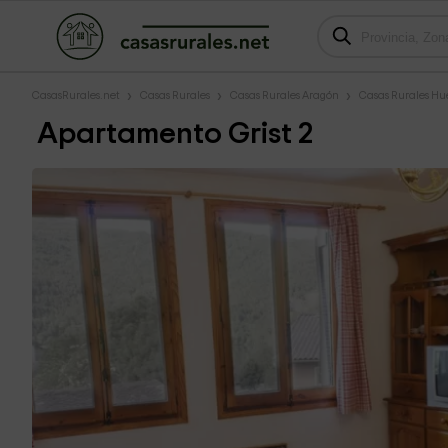
CasasRurales.net
Casas Rurales
Casas Rurales Aragón
Casas Rurales Hu
Apartamento Grist 2