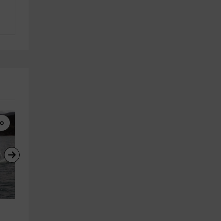
co
Esquí Acuático
Parapente
 
Sesión de Esquí Acuático en el 
Vuelo en parapente en Rials 
Lago Barasona 15'
valle de Benasque