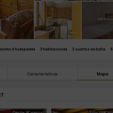
+10 fotos
áximo 6 huéspedes
3 habitaciones
2 cuartos de baño
5
Características
Mapa
a?
¡Desde 1€ menos!
¡Sólo 118€ má