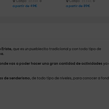
Campo
Campo
22.3 km
22.3 km
a partir de 49€
a partir de 89€
Eriste,
que es un pueblecito tradicional y con todo tipo de
a.
onde vas a poder hacer una gran cantidad de actividades
ya 
tas de senderismo,
de todo tipo de niveles, para conocer a fond