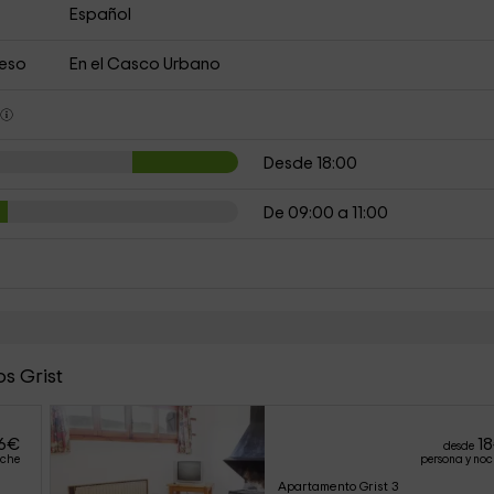
Español
ceso
En el Casco Urbano
s
Desde 18:00
De 09:00 a 11:00
s Grist
6
€
18
desde
oche
persona y no
Apartamento Grist 3