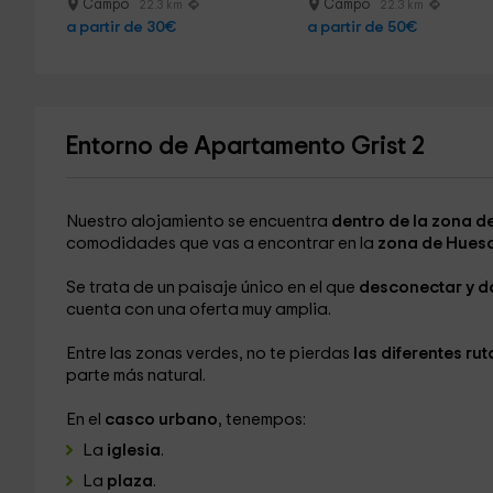
Campo
Campo
22.3 km
22.3 km
a partir de 30€
a partir de 50€
Entorno de Apartamento Grist 2
Nuestro alojamiento se encuentra
dentro de la zona de 
comodidades que vas a encontrar en la
zona de Huesc
Se trata de un paisaje único en el que
desconectar y d
cuenta con una oferta muy amplia.
Entre las zonas verdes, no te pierdas
las diferentes ru
parte más natural.
En el
casco urbano
, tenempos:
La
iglesia
.
La
plaza
.