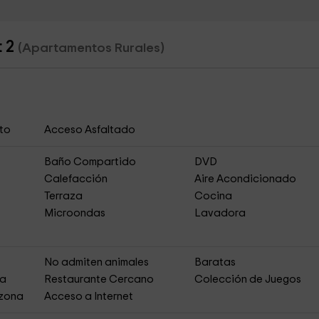
t 2
(Apartamentos Rurales)
to
Acceso Asfaltado
Baño Compartido
DVD
Calefacción
Aire Acondicionado
Terraza
Cocina
Microondas
Lavadora
No admiten animales
Baratas
ja
Restaurante Cercano
Colección de Juegos
 zona
Acceso a Internet