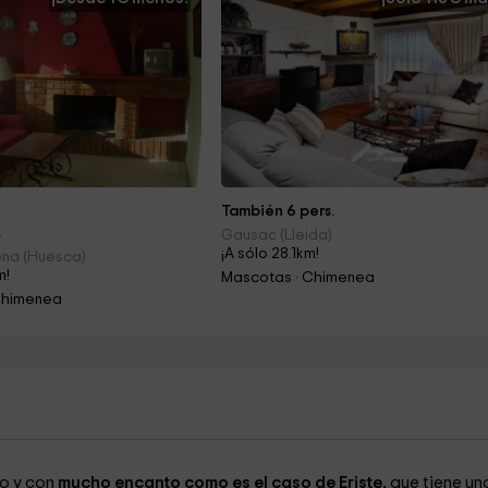
También 6 pers.
.
Gausac (Lleida)
¡A sólo 28.1km!
iena (Huesca)
m!
Mascotas · Chimenea
Chimenea
o y con
mucho encanto como es el caso de Eriste,
que tiene un