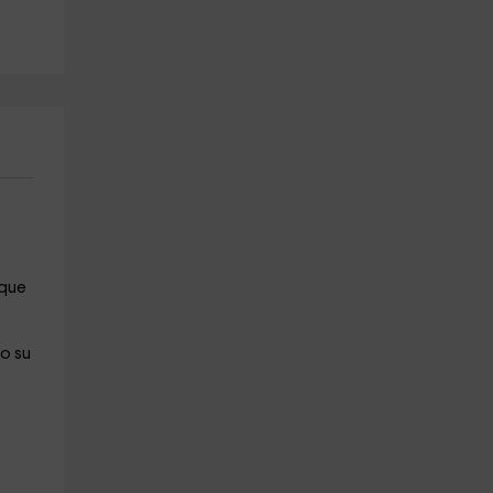
Campo
Castejon De Sos
22.3 km
8.2 km
a partir de 39€
a partir de 90€
que
o su