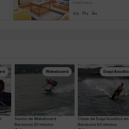
Eriste (Huesca)
5
2
1
rd
Wakeboard
Esquí Acuáti
l 
Sesión de Wakeboard 
Clase de Esquí Acuático en
Barasona 20 minutos
Barasona 60 minutos