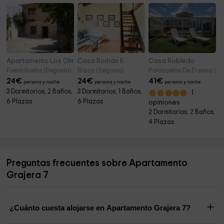
Apartamento Los Olmos
Casa Román II
Casa Robledo
Fuentidueña (Segovia)
Riaza (Segovia)
Palazuelos De Eresma (Se
24
€
24
€
41
€
persona y noche
persona y noche
persona y noche
3 Dormitorios, 2 Baños,
3 Dormitorios, 1 Baños,
1
6 Plazas
6 Plazas
opiniones
2 Dormitorios, 2 Baños,
4 Plazas
Preguntas frecuentes sobre Apartamento
Grajera 7
¿Cuánto cuesta alojarse en Apartamento Grajera 7?