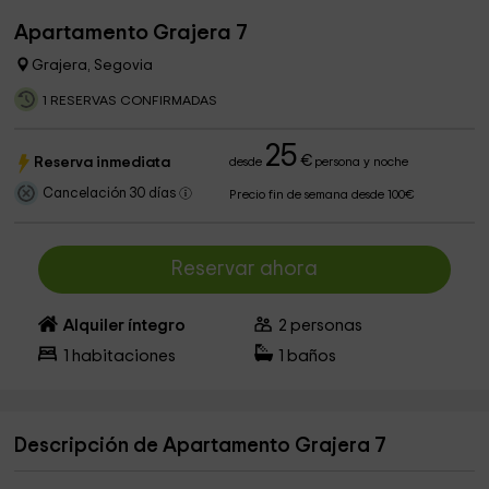
Apartamento Grajera 7
Grajera, Segovia
1 RESERVAS CONFIRMADAS
25
€
Reserva inmediata
desde
persona y noche
Cancelación 30 días
Precio fin de semana desde 100€
Reservar ahora
Alquiler íntegro
2
personas
1
habitaciones
1
baños
Descripción de Apartamento Grajera 7