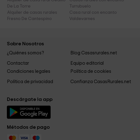
Alquiler de casa rural Cedillo
Casas rurales con encanto
De La Torre
Turrubuelo
Alquiler de casas rurales
Casa rural con encanto
Fresno De Cantespino
Valdevarnes
Sobre Nosotros
¿Quiénes somos?
Blog Casasrurales.net
Contactar
Equipo editorial
Condiciones legales
Política de cookies
Política de privacidad
Confianza CasasRurales.net
Descárgate la app
Métodos de pago