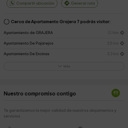
Compartir ubicación
Generar ruta
Cerca de Apartamento Grajera 7 podrás visitar:
Ayuntamiento de GRAJERA
0,1 km
Ayuntamiento De Pajarejos
2,5 km
Ayuntamiento De Encinas
3,3 km
Ermita Virgen De La Guía
3,4 km
Más
Iglesia de San Miguel
3,6 km
Ayuntamiento De Aldeonte
4,4 km
Nuestro compromiso contigo
Ayuntamiento de Boceguillas
4,6 km
Parroquia De Nuestra Señora Del Rosario
4,6 km
Te garantizamos la mejor calidad de nuestros alojamientos y
servicios
Ayuntamiento De Boceguillas
4,6 km