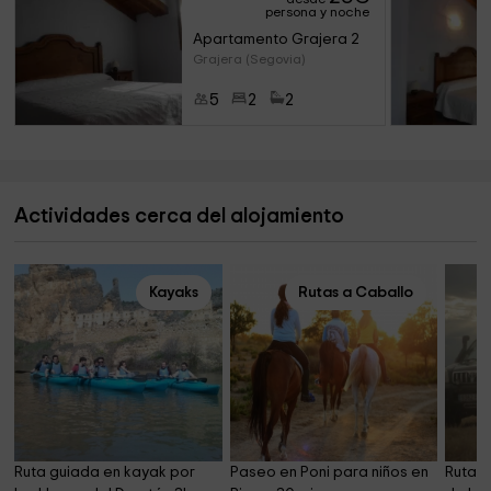
persona y noche
Apartamento Grajera 2
Grajera (Segovia)
5
2
2
Actividades cerca del alojamiento
Kayaks
Rutas a Caballo
Ruta guiada en kayak por 
Paseo en Poni para niños en 
Ruta 4