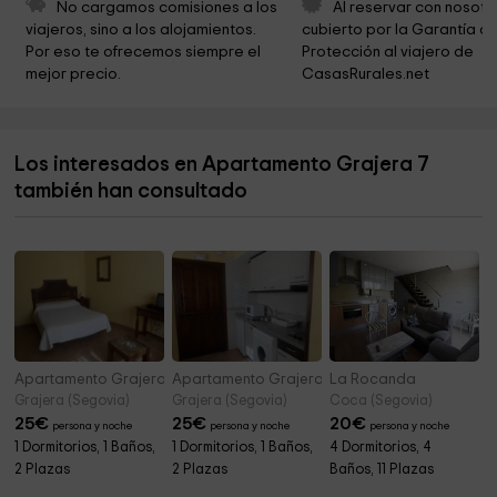
Ayuntamiento de Boceguillas
4,8 km
No cargamos comisiones a los 
Al reservar con nosotr
viajeros, sino a los alojamientos. 
cubierto por la Garantía de
Ayuntamiento Sequera De Fresno
5,6 km
Por eso te ofrecemos siempre el 
Protección al viajero de 
mejor precio.
CasasRurales.net
Nuestra Señora de la Asunción
5,6 km
Iglesia de San Frutos
6,0 km
Los interesados en Apartamento Grajera 7
Ayuntamiento de Aldeonte
6,0 km
también han consultado
Ermita de San Juan
6,7 km
Apartamento Grajera 8
Apartamento Grajera 10
La Rocanda
Grajera (Segovia)
Grajera (Segovia)
Coca (Segovia)
25
€
25
€
20
€
persona y noche
persona y noche
persona y noche
1 Dormitorios, 1 Baños,
1 Dormitorios, 1 Baños,
4 Dormitorios, 4
2 Plazas
2 Plazas
Baños, 11 Plazas