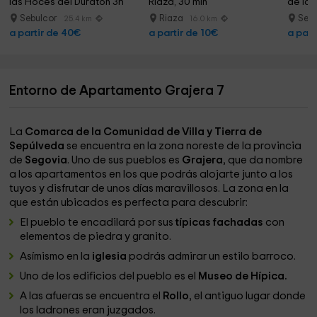
las Hoces del Duratón 3h
Riaza, 30 min
de las
Sebulcor
Riaza
Seb
25.4 km
16.0 km
a partir de 40€
a partir de 10€
a part
Entorno de Apartamento Grajera 7
La
Comarca de la Comunidad de Villa y Tierra de
Sepúlveda
se encuentra en la zona noreste de la provincia
de
Segovia
. Uno de sus pueblos es
Grajera
, que da nombre
a los apartamentos en los que podrás alojarte junto a los
tuyos y disfrutar de unos días maravillosos. La zona en la
que están ubicados es perfecta para descubrir:
El pueblo te encadilará por sus
típicas fachadas
con
elementos de piedra y granito.
Asímismo en la
iglesia
podrás admirar un estilo barroco.
Uno de los edificios del pueblo es el
Museo de Hípica.
A las afueras se encuentra el
Rollo
, el antiguo lugar donde
los ladrones eran juzgados.