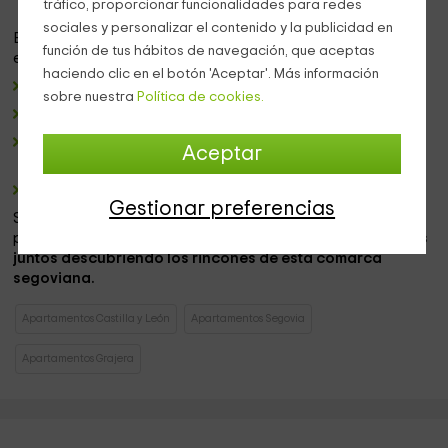
tráfico, proporcionar funcionalidades para redes
ducha.
sociales y personalizar el contenido y la publicidad en
En cuanto a las
zonas comunes
con el resto del vecindario
función de tus hábitos de navegación, que aceptas
estas serán:
haciendo clic en el botón 'Aceptar'. Más información
Un
gran patio de piedra.
sobre nuestra
Política de cookies.
A un lado se encuentra un antiguo
pozo
.
También hay
mobiliario de jardín
en el que disfrutar de
Aceptar
charlas mientras coméis.
Una
barbacoa
para asar los mejores productos locales.
Gestionar preferencias
Se trata de un piso donde encontraréis todo aquello que
podáis necesitar para disfrutar de
unos maravillosos días
juntos descubriendo los rincones de esta comarca
segoviana.
Apartamentos Castilla y León
Apartamentos Segovia
Apartamentos Grajera