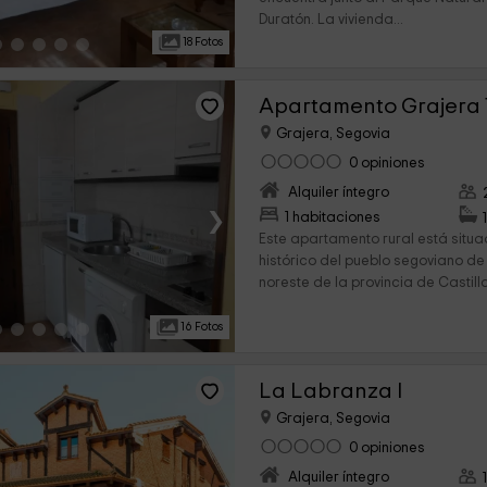
Duratón. La vivienda...
18 Fotos
Apartamento Grajera 
Grajera, Segovia
0 opiniones
Alquiler íntegro
›
1 habitaciones
Este apartamento rural está situ
histórico del pueblo segoviano de
noreste de la provincia de Castilla
16 Fotos
La Labranza I
Grajera, Segovia
0 opiniones
Alquiler íntegro