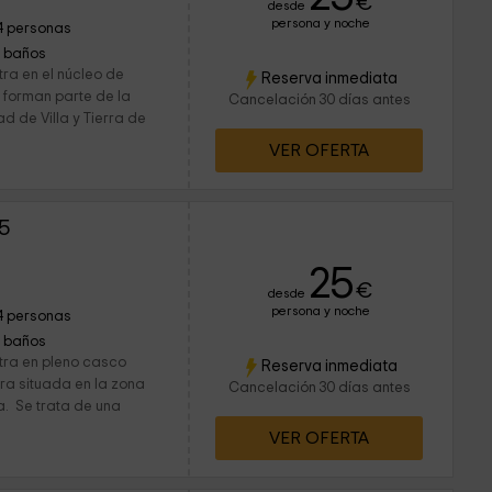
€
desde
persona y noche
4 personas
1 baños
ra en el núcleo de
Reserva inmediata
 forman parte de la
Cancelación 30 días antes
de Villa y Tierra de
VER OFERTA
5
25
€
desde
persona y noche
4 personas
1 baños
tra en pleno casco
Reserva inmediata
era situada en la zona
Cancelación 30 días antes
a. Se trata de una
VER OFERTA