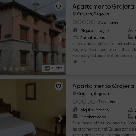
Apartamento Grajera 
Grajera, Segovia
0 opiniones
Alquiler íntegro
›
2 habitaciones
Este apartamento rural está ubica
Segovia. Se encuentra en el puebl
noreste y te fascinará descubrir 
alquila...
16 Fotos
Apartamento Grajera 
Grajera, Segovia
0 opiniones
Alquiler íntegro
›
1 habitaciones
En el municipio segoviano de Graj
apartamento rural. Es una zona p
encuentra junto al Parque Natural