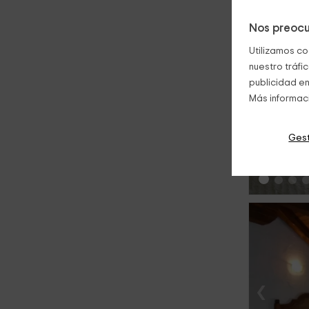
Nos preocu
Utilizamos co
nuestro tráfi
publicidad en
Más informac
‹
Gest
‹