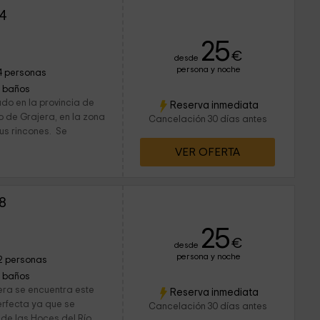
4
25
€
desde
persona y noche
4 personas
1 baños
do en la provincia de
Reserva inmediata
o de Grajera, en la zona
Cancelación 30 días antes
sus rincones. Se
VER OFERTA
8
25
€
desde
persona y noche
2 personas
1 baños
era se encuentra este
Reserva inmediata
erfecta ya que se
Cancelación 30 días antes
 de las Hoces del Río