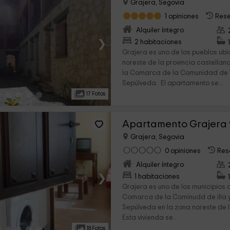
Grajera, Segovia
1 opiniones
Rese
Alquiler íntegro
›
2 habitaciones
Grajera es uno de los pueblos ub
noreste de la provincia castella
la Comarca de la Comunidad de Vi
Sepúlveda. El apartamento se...
17 Fotos
Apartamento Grajera 
Grajera, Segovia
0 opiniones
Res
Alquiler íntegro
›
1 habitaciones
Grajera es uno de los municipios 
Comarca de la Cominudd de illa y
Sepúlveda en la zona noreste de l
Esta vivienda se...
18 Fotos