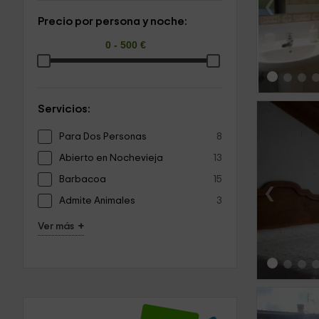
‹
Precio por persona y noche:
Servicios:
Para Dos Personas
8
Abierto en Nochevieja
13
Barbacoa
15
‹
Admite Animales
3
+
Ver más