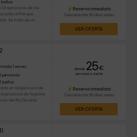
1 baños
n Grajera unos de los
Reserva inmediata
s junto al Parque
Cancelación 30 días antes
tón. Se trata de un
VER OFERTA
2
25
rvado 1 veces
€
desde
persona y noche
5 personas
2 baños
cado en Grajera uno de
Reserva inmediata
 la provincia de Segovia
Cancelación 30 días antes
oces del Río Duratón.
VER OFERTA
11