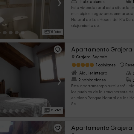
›
1 habitaciones
Esta vivienda rural está situada e
municipios segovianos enmarcado
Natural de Las Hoces del Río Dura
alojamiento de...
15 Fotos
Apartamento Grajera 
Grajera, Segovia
1 opiniones
Rese
Alquiler íntegro
›
2 habitaciones
Este apartamentpo rural está ubi
los pueblos de la zona noreste de
en pleno Parque Natural de las H
Se...
15 Fotos
Apartamento Grajera 