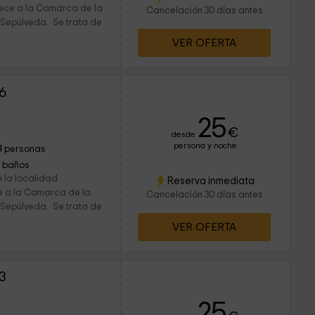
ece a la Comarca de la
Cancelación 30 días antes
 Sepúlveda. Se trata de
VER OFERTA
6
25
€
desde
persona y noche
4 personas
1 baños
 la localidad
Reserva inmediata
e a la Comarca de la
Cancelación 30 días antes
 Sepúlveda. Se trata de
VER OFERTA
3
25