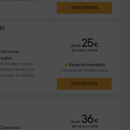
VER OFERTA
10
25
€
desde
persona y noche
2 personas
1 baños
ado en pleno casco
Reserva inmediata
 Grajera en la zona
Cancelación 30 días antes
 y León. Se alquila...
VER OFERTA
36
€
desde
persona y noche
12 personas