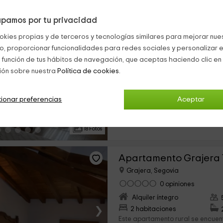
pamos por tu privacidad
Apartamento Grajera 
okies propias y de terceros y tecnologías similares para mejorar nuest
Grajera, Segovia
co, proporcionar funcionalidades para redes sociales y personalizar e
0 opiniones
Res
 función de tus hábitos de navegación, que aceptas haciendo clic en 
Alquiler íntegro
ión sobre nuestra
Política de cookies.
›
1 habitaciones
Esta vivienda rural se encuentra e
ionar preferencias
Aceptar
Grajera un municipio segoviano q
Comarca de la Comunidad de Villa
18 Fotos
Apartamento Grajera 
Grajera, Segovia
0 opiniones
Alquiler íntegro
›
2 habitaciones
Este apartamento rural se encuen