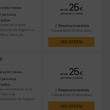
25
rvado 1 veces
€
desde
persona y noche
2 personas
1 baños
icados en la zona
Reserva inmediata
noleonesa de Segovia en
Cancelación 30 días antes
lla y Tierra de
VER OFERTA
9
25
ervado 1 veces
€
desde
persona y noche
2 personas
1 baños
que encontrarás en la
Reserva inmediata
 Tierra de
Cancelación 30 días antes
a provincia de Segovia.
VER OFERTA