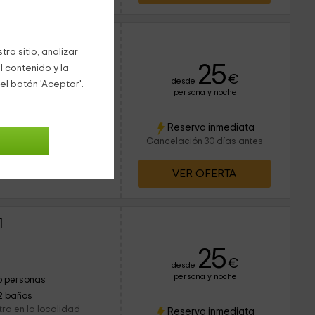
7
ro sitio, analizar
25
l contenido y la
ervado 1 veces
€
desde
el botón 'Aceptar'.
persona y noche
2 personas
1 baños
n el casco histórico de
Reserva inmediata
ue encontrarás en la
Cancelación 30 días antes
 y Tierra de...
VER OFERTA
1
25
€
desde
persona y noche
5 personas
2 baños
tra en la localidad
Reserva inmediata