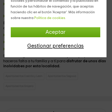
sociales y personalizar el contenido y la publicidad en
También cuenta con una
mesa de madera
en tonos
función de tus hábitos de navegación, que aceptas
oscuros.
haciendo clic en el botón 'Aceptar'. Más información
Un
cuarto de baño
completamente equipado.
sobre nuestra
Política de cookies.
En cuanto a la zona
exterior
, ocmpartidas con el resto de
alojamientos del edificio, encontrarás:
Aceptar
Un amplio
patio
de piedra con un antiguo pozo.
Una
barbacoa
en la que asar la mejor gastronomía local.
Gestionar preferencias
Mobiliario de jardín.
Sin duda alguna cuenta con todo aquello que pueda
haceros falta a tu familia y a tí para
disfrutar de unos días
inolvidabes por esta localidad.
Apartamentos Castilla y León
Apartamentos Segovia
Apartamentos Grajera