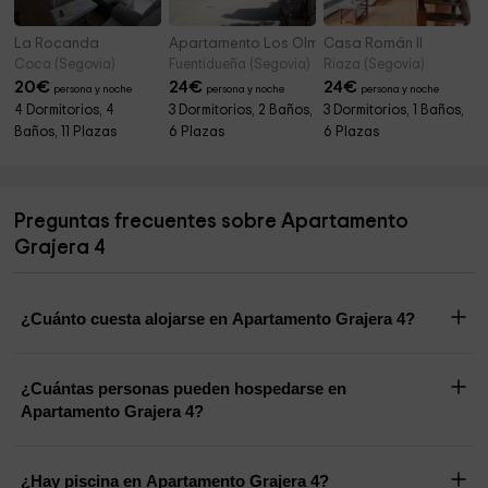
La Rocanda
Apartamento Los Olmos
Casa Román II
Coca (Segovia)
Fuentidueña (Segovia)
Riaza (Segovia)
20
€
24
€
24
€
persona y noche
persona y noche
persona y noche
4 Dormitorios, 4
3 Dormitorios, 2 Baños,
3 Dormitorios, 1 Baños,
Baños, 11 Plazas
6 Plazas
6 Plazas
Preguntas frecuentes sobre Apartamento
Grajera 4
¿Cuánto cuesta alojarse en Apartamento Grajera 4?
¿Cuántas personas pueden hospedarse en
Apartamento Grajera 4?
¿Hay piscina en Apartamento Grajera 4?