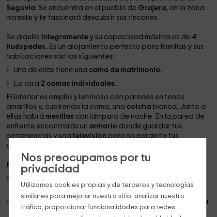
Segovia
. Se encuentra en el pueblo de
Grajera
, en la zona
noreste y te fascinará descubrir sus rincones.
Se alquila
íntegramente
y su capacidad máxima es de
4
huéspedes.
Es un alojamiento perfecto para familias y sus
habitaciones son las siguientes:
Una de ellas tiene una
cama de matrimonio.
La otra
2 camas individuales.
El interior es amplio y luminoso con paredes en tonos
amarillos y, cubirendo la cama, una
colcha
blanca, Junto a
ellas habrá
mesillas
con lámpara de noche. En la pared de
enfrente encontrarás un
armario
donde guardar tus
pertenencias y una
televisión
para no perderte tus
programas favoritos.
Nos preocupamos por tu
En la estancia encontrarás los siguientes
espacios
:
privacidad
Una
cocina
equipada con todo aquellos que puedas
Utilizamos cookies propias y de terceros y tecnologías
necesitar para realizar tus comidas.
similares para mejorar nuestro sitio, analizar nuestro
Un
salón-comedor
en el que el sofá se dispone frente a la
tráfico, proporcionar funcionalidades para redes
televisión
.