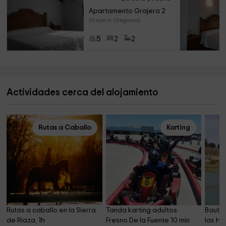
Apartamento Grajera 2
Grajera (Segovia)
5
2
2
Actividades cerca del alojamiento
Rutas a Caballo
Karting
Rutas a caballo en la Sierra 
Tanda karting adultos 
Bautis
de Riaza, 1h
Fresno De la Fuente 10 min
las Ho