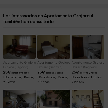
Iglesia de San Frutos
6,0 km
Los interesados en Apartamento Grajera 4
Ayuntamiento de Aldeonte
6,0 km
también han consultado
Ermita de San Juan
6,7 km
Apartamento Grajera 7
Apartamento Grajera 8
Apartamento Grajera 1
Grajera (Segovia)
Grajera (Segovia)
Grajera (Segovia)
25
€
25
€
25
€
persona y noche
persona y noche
persona y noche
1 Dormitorios, 1 Baños,
1 Dormitorios, 1 Baños,
1 Dormitorios, 1 Baños,
2 Plazas
2 Plazas
2 Plazas