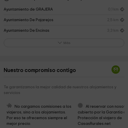
Ayuntamiento de GRAJERA
0,1 km
Ayuntamiento De Pajarejos
2,5 km
Ayuntamiento De Encinas
3,3 km
Ermita Virgen De La Guía
3,4 km
Más
Iglesia de San Miguel
3,6 km
Ayuntamiento De Aldeonte
4,4 km
Nuestro compromiso contigo
Ayuntamiento de Boceguillas
4,6 km
Parroquia De Nuestra Señora Del Rosario
4,6 km
Te garantizamos la mejor calidad de nuestros alojamientos y
servicios
Ayuntamiento De Boceguillas
4,6 km
Ayuntamiento de Boceguillas
4,8 km
No cargamos comisiones a los 
Al reservar con nosotr
viajeros, sino a los alojamientos. 
cubierto por la Garantía de
Ayuntamiento Sequera De Fresno
5,6 km
Por eso te ofrecemos siempre el 
Protección al viajero de 
mejor precio.
CasasRurales.net
Nuestra Señora de la Asunción
5,6 km