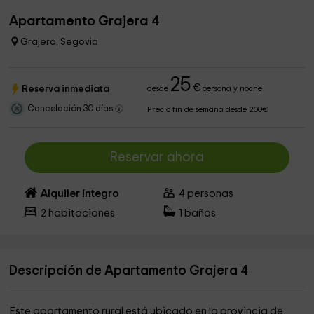
Apartamento Grajera 4
Grajera, Segovia
25
€
Reserva inmediata
desde
persona y noche
Cancelación 30 días
Precio fin de semana desde 200€
Reservar ahora
Alquiler íntegro
4
personas
2
habitaciones
1
baños
Descripción de Apartamento Grajera 4
Este apartamento rural está ubicado en la provincia de