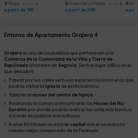
Riaza
Fresno De La Fuente
Alco
16.0 km
2.7 km
a partir de 18€
a partir de 20€
a part
Entorno de Apartamento Grajera 4
Grajera
es uno de los pueblos que pertenecen a la
Comarca de la Comunidad de la Villa y Tierra de
Sepúlveda
al noreste de
Segovia
. Será un lugar idílico en el
que descubrir:
Pasear por sus calles será una experiencia única en la que
podrás visitar la
iglesia
de estilo barroco.
También el
museo del centro de hípica.
Rodeando la comarca encontrarás las
Hoces del Río
Duratón
por donde podrás realizar las rutás más bonitas
a través de pueblos maravillosos.
A unos 80 kilómetros está
la capital
con el acueducto
romano mejor conservado de la Península.