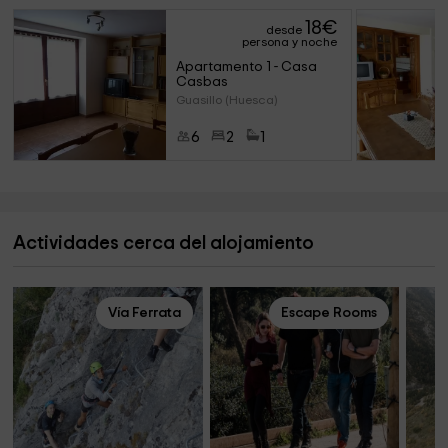
18
€
desde
persona y noche
Apartamento 1 - Casa 
Casbas
Guasillo (Huesca)
6
2
1
Actividades cerca del alojamiento
Vía Ferrata
Escape Rooms