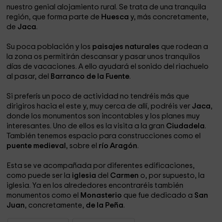
nuestro genial alojamiento rural. Se trata de una tranquila
región, que forma parte de
Huesca
y, más concretamente,
de
Jaca
.
Su poca población y los
paisajes naturales
que rodean a
la zona os permitirán descansar y pasar unos tranquilos
días de vacaciones. A ello ayudará el sonido del riachuelo
al pasar, del
Barranco de la Fuente
.
Si preferís un poco de actividad no tendréis más que
dirigiros hacia el este y, muy cerca de allí, podréis ver
Jaca
,
donde los monumentos son incontables y los planes muy
interesantes. Uno de ellos es la visita a la gran
Ciudadela
.
También tenemos espacio para construcciones como el
puente medieval
, sobre el
río
Aragón
.
Esta se ve acompañada por diferentes edificaciones,
como puede ser la
iglesia
del
Carmen
o, por supuesto, la
iglesia. Ya en los alrededores encontraréis también
monumentos como el
Monasterio
que fue dedicado a
San
Juan
, concretamente,
de la Peña
.