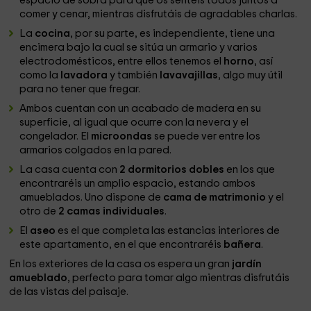
espacio de sobra para que os sentéis todos juntos a
comer y cenar, mientras disfrutáis de agradables charlas.
La
cocina
, por su parte, es independiente, tiene una
encimera bajo la cual se sitúa un armario y varios
electrodomésticos, entre ellos tenemos el
horno
, así
como la
lavadora
y también
lavavajillas
, algo muy útil
para no tener que fregar.
Ambos cuentan con un acabado de madera en su
superficie, al igual que ocurre con la nevera y el
congelador. El
microondas
se puede ver entre los
armarios colgados en la pared.
La casa cuenta con
2 dormitorios dobles
en los que
encontraréis un amplio espacio, estando ambos
amueblados. Uno dispone de
cama de matrimonio
y el
otro de
2 camas individuales
.
El
aseo
es el que completa las estancias interiores de
este apartamento, en el que encontraréis
bañera
.
En los exteriores de la casa os espera un gran
jardín
amueblado
, perfecto para tomar algo mientras disfrutáis
de las vistas del paisaje.