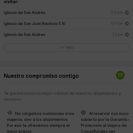
visitar:
Iglesia de San Andrés
0,0 km
Iglesia de San Juan Bautista S XI
0,9 km
Iglesia de San Andres
1,2 km
Ciudadela de Jaca
2,4 km
Más
Museum of Military Miniatures Ciudela
2,4 km
Museum of Military Miniatures
2,4 km
Nuestro compromiso contigo
Cementerio Municipal de Jaca
2,4 km
Catedral de Jaca
2,6 km
Te garantizamos la mejor calidad de nuestros alojamientos y
servicios
Archivo Capitular de la Catedral de Jaca
2,6 km
Diocesan Museum of Jaca - Romanesque Art
2,7 km
No cargamos comisiones a los 
Al reservar con nosotr
viajeros, sino a los alojamientos. 
cubierto por la Garantía de
Obispado de Jaca
2,7 km
Por eso te ofrecemos siempre el 
Protección al viajero de 
mejor precio.
CasasRurales.net