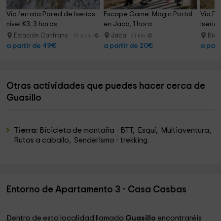
Vía ferrata Pared de Iserías 
Escape Game: Magic Portal 
Vía Fe
nivel K3, 3 horas
en Jaca, 1 hora
Iseria
Estación Canfranc
Jaca
Bie
19.4 km
3.1 km
a partir de 49€
a partir de 20€
a part
Otras actividades que puedes hacer cerca de
Guasillo
Tierra:
Bicicleta de montaña - BTT, Esquí, Multiaventura,
Rutas a caballo, Senderismo - trekking.
Entorno de Apartamento 3 - Casa Casbas
Dentro de esta localidad llamada
Guasillo
encontraréis