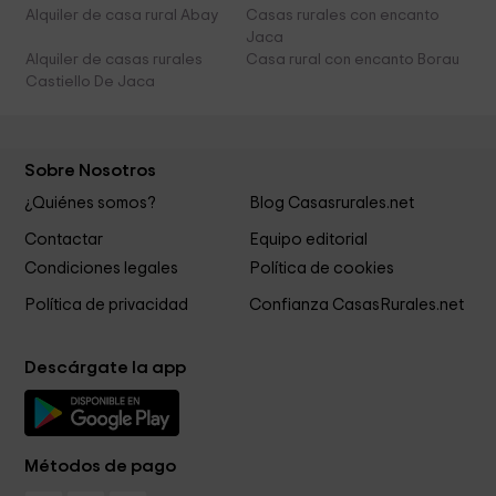
Alquiler de casa rural Abay
Casas rurales con encanto
Jaca
Alquiler de casas rurales
Casa rural con encanto Borau
Castiello De Jaca
Sobre Nosotros
¿Quiénes somos?
Blog Casasrurales.net
Contactar
Equipo editorial
Condiciones legales
Política de cookies
Política de privacidad
Confianza CasasRurales.net
Descárgate la app
Métodos de pago