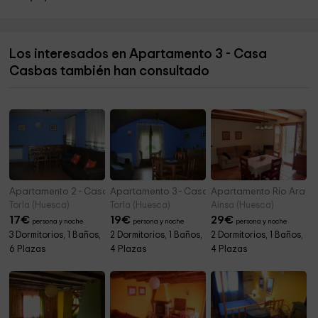
Diócesis de Jaca
2,7 km
Catedral de San Pedro
2,7 km
Los interesados en Apartamento 3 - Casa
Obispado De Jaca
2,7 km
Casbas también han consultado
Rey Maquinaria Y Jardin
2,7 km
Apartamento 2 - Casa Cote
Apartamento 3 - Casa Cote
Apartamento Río Ara -
Torla (Huesca)
Torla (Huesca)
Ainsa (Huesca)
17
€
19
€
29
€
persona y noche
persona y noche
persona y noche
3 Dormitorios, 1 Baños,
2 Dormitorios, 1 Baños,
2 Dormitorios, 1 Baños,
6 Plazas
4 Plazas
4 Plazas