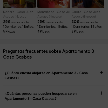
Nabaín - Casa Juez
Montañesa - Casa Juez
Guara - Casa Juez
Ascaso (Huesca)
Ascaso (Huesca)
Ascaso (Huesca)
25
€
25
€
30
€
persona y noche
persona y noche
persona y noche
1 Dormitorios, 1 Baños,
1 Dormitorios, 1 Baños,
1 Dormitorios, 1 Baños,
5 Plazas
4 Plazas
2 Plazas
Preguntas frecuentes sobre Apartamento 3 -
Casa Casbas
¿Cuánto cuesta alojarse en Apartamento 3 - Casa
Casbas?
¿Cuántas personas pueden hospedarse en
Apartamento 3 - Casa Casbas?