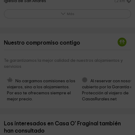
Iglesia de San Andres
1,2 km
Ciudadela de Jaca
2,4 km
Más
Museum of Military Miniatures Ciudela
2,4 km
Museum of Military Miniatures
2,4 km
Nuestro compromiso contigo
Cementerio Municipal de Jaca
2,4 km
Catedral de Jaca
2,6 km
Te garantizamos la mejor calidad de nuestros alojamientos y
servicios
Archivo Capitular de la Catedral de Jaca
2,6 km
Diocesan Museum of Jaca - Romanesque Art
2,7 km
No cargamos comisiones a los 
Al reservar con nosotr
viajeros, sino a los alojamientos. 
cubierto por la Garantía de
Obispado de Jaca
2,7 km
Por eso te ofrecemos siempre el 
Protección al viajero de 
mejor precio.
CasasRurales.net
Diócesis de Jaca
2,7 km
Catedral de San Pedro
2,7 km
Los interesados en Casa O' Fraginal también
Obispado De Jaca
2,7 km
han consultado
Rey Maquinaria Y Jardin
2,7 km