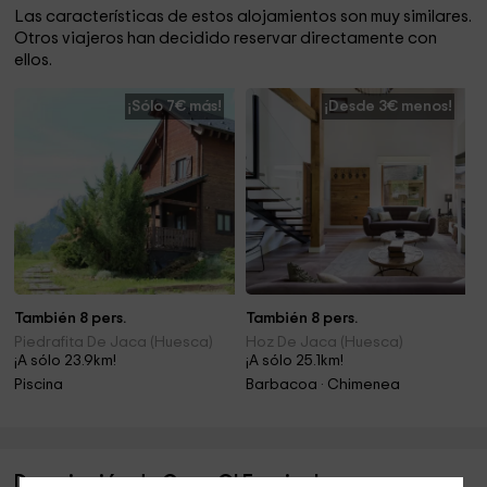
Las características de estos alojamientos son muy similares.
Otros viajeros han decidido reservar directamente con
ellos.
¡Sólo 7€ más!
¡Desde 3€ menos!
También 8 pers.
También 8 pers.
Piedrafita De Jaca (Huesca)
Hoz De Jaca (Huesca)
¡A sólo 23.9km!
¡A sólo 25.1km!
Piscina
Barbacoa · Chimenea
Descripción de Casa O' Fraginal