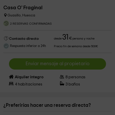
Casa O' Fraginal
Guasillo, Huesca
2 RESERVAS CONFIRMADAS
31
€
Contacto directo
desde
persona y noche
Respuesta inferior a 24h
Precio fin de semana desde 500€
Enviar mensaje al propietario
Alquiler íntegro
8
personas
4
habitaciones
3
baños
¿Preferirías hacer una reserva directa?