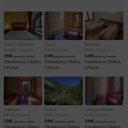
Casa La Bóveda
Cinca
Belsetán
Guasillo (Huesca)
Bielsa (Huesca)
Bielsa (Huesca)
25
€
34
€
34
€
persona y noche
persona y noche
persona y noche
2 Dormitorios, 2 Baños,
3 Dormitorios, 1 Baños,
1 Dormitorios, 1 Baños,
4 Plazas
7 Plazas
3 Plazas
Duendes
Hadas
Luna del Pirineo
Bielsa (Huesca)
Bielsa (Huesca)
Bielsa (Huesca)
33
€
34
€
34
€
persona y noche
persona y noche
persona y noche
1 Dormitorios, 1 Baños,
1 Dormitorios, 1 Baños,
1 Dormitorios, 1 Baños,