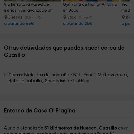
Vía Ferrata la Pared de 
Gymkana de Humor Amarillo 
Vía fe
Iserias nivel avanzado 3h
en Jaca
medio
Biescas
Jaca
Bie
21.5 km
3.1 km
a partir de 65€
a partir de 25€
a part
Otras actividades que puedes hacer cerca de
Guasillo
Tierra:
Bicicleta de montaña - BTT, Esquí, Multiaventura,
Rutas a caballo, Senderismo - trekking.
Entorno de Casa O' Fraginal
A una distancia de
81 kilómetros de Huesca, Guasillo
es un