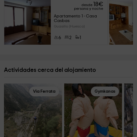
18
€
desde
persona y noche
Apartamento 1 - Casa 
Casbas
Guasillo (Huesca)
6
2
1
Actividades cerca del alojamiento
Vía Ferrata
Gymkanas