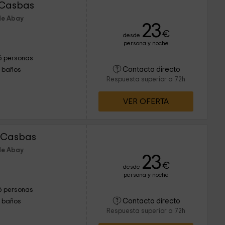
 Casbas
de Abay
23
€
desde
persona y noche
6 personas
Contacto directo
1 baños
Respuesta superior a 72h
VER OFERTA
 Casbas
de Abay
23
€
desde
persona y noche
6 personas
Contacto directo
1 baños
Respuesta superior a 72h