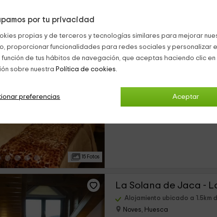
pamos por tu privacidad
13 Fotos
okies propias y de terceros y tecnologías similares para mejorar nuest
co, proporcionar funcionalidades para redes sociales y personalizar e
La Solana de Jaca - O
 función de tus hábitos de navegación, que aceptas haciendo clic en 
ión sobre nuestra
Política de cookies.
Alojamiento ubicado a 1.5km 
Noves, Huesca
0 opiniones
ionar preferencias
Aceptar
›
Alquiler íntegro
6 habitaciones
15 Fotos
La Solana de Jaca - L
Alojamiento ubicado a 1.5km 
Noves, Huesca