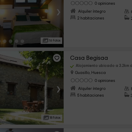
0 opiniones
›
Alquiler íntegro
2 habitaciones
16 Fotos
Casa Begisaa
Alojamiento ubicado a 3.2km 
Guasillo, Huesca
0 opiniones
›
Alquiler íntegro
5 habitaciones
18 Fotos