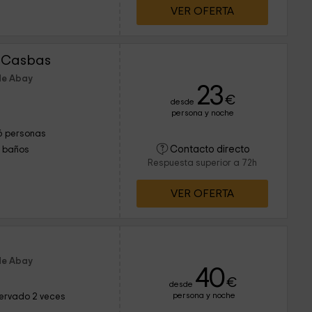
VER OFERTA
a Casbas
de Abay
23
€
desde
persona y noche
6 personas
Contacto directo
1 baños
Respuesta superior a 72h
VER OFERTA
de Abay
40
€
desde
persona y noche
ervado 2 veces