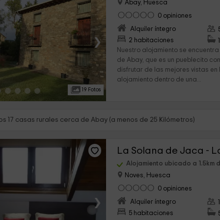
Abay, Huesca
0 opiniones
Alquiler íntegro
›
2 habitaciones
Nuestro alojamiento se encuentra
de Abay, que es un pueblecito co
disfrutar de las mejores vistas en
alojamiento dentro de una...
19 Fotos
s 17 casas rurales cerca de Abay (a menos de 25 Kilómetros)
La Solana de Jaca - L
Alojamiento ubicado a 1.5km 
Noves, Huesca
0 opiniones
›
Alquiler íntegro
5 habitaciones