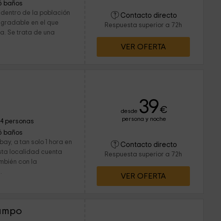
6 baños
 dentro de la población
Contacto directo
agradable en el que
Respuesta superior a 72h
ca. Se trata de una
VER OFERTA
39
€
desde
persona y noche
14 personas
6 baños
ay, a tan solo 1 hora en
Contacto directo
sta localidad cuenta
Respuesta superior a 72h
ambién con la
.
VER OFERTA
ampo