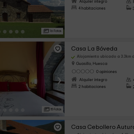
›
Alquiler íntegro
4 habitaciones
16 Fotos
Casa La Bóveda
Alojamiento ubicado a 3.3km 
Guasillo, Huesca
0 opiniones
›
Alquiler íntegro
2 habitaciones
15 Fotos
Casa Cebollero Autur