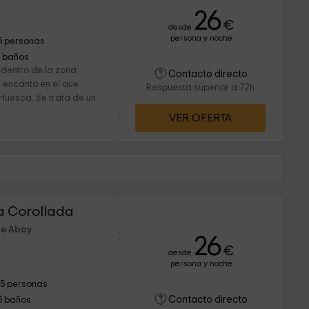
26
€
desde
persona y noche
5 personas
1 baños
 dentro de la zona
Contacto directo
n encanto en el que
Respuesta superior a 72h
 Huesca. Se trata de un
VER OFERTA
a Corollada
de Abay
26
€
desde
persona y noche
15 personas
Contacto directo
5 baños