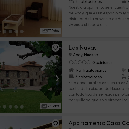
›
8 habitaciones
Nuestro alojamiento se encuentra
de Abay, que es un espacio muy 
disfrutar de la provincia de Hues
vivienda ubicada en el...
17 Fotos
Las Navas
Abay, Huesca
0 opiniones
Por habitaciones
›
6 habitaciones
Esta casa rural se encuentra en Ab
coche de la ciudad de Huesca. E
con todo tipo de servicios pero t
tranquilidad que solo ofrecen los..
28 Fotos
Apartamento Casa C