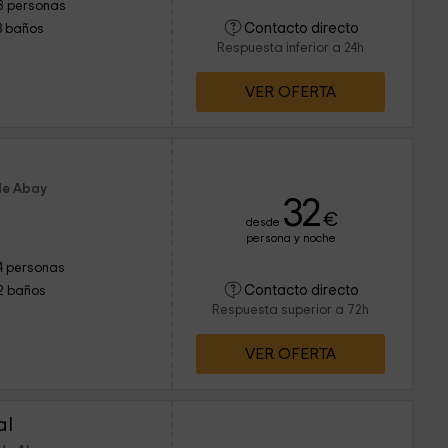
8 personas
Contacto directo
3 baños
Respuesta inferior a 24h
VER OFERTA
de Abay
32
€
desde
persona y noche
4 personas
Contacto directo
2 baños
Respuesta superior a 72h
VER OFERTA
al