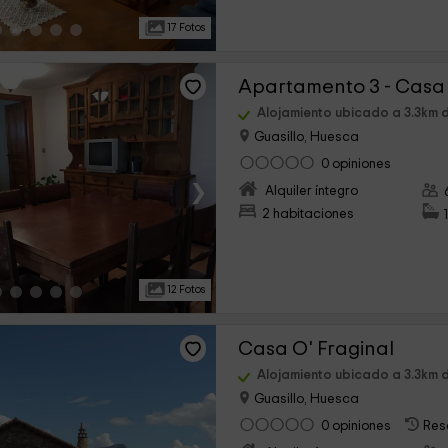
17 Fotos
Apartamento 3 - Cas
Alojamiento ubicado a 3.3km 
Guasillo, Huesca
0 opiniones
›
Alquiler íntegro
2 habitaciones
12 Fotos
Casa O' Fraginal
Alojamiento ubicado a 3.3km 
Guasillo, Huesca
0 opiniones
Res