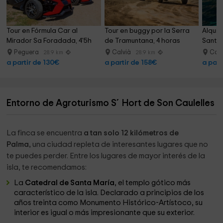
Tour en Fórmula Car al 
Tour en buggy por la Serra 
Alquil
Mirador Sa Foradada, 4'5h
de Tramuntana, 4 horas
Santa 
Peguera
Calvià
Cal
28.9 km
28.9 km
a partir de 130€
a partir de 158€
a part
Entorno de Agroturismo S´Hort de Son Caulelles
La finca se encuentra
a tan solo 12 kilómetros de
Palma,
una ciudad repleta de interesantes lugares que no
te puedes perder. Entre los lugares de mayor interés de la
isla, te recomendamos:
La
Catedral de Santa María
, el templo gótico más
característico de la isla. Declarado a principios de los
años treinta como Monumento Histórico-Artístoco, su
interior es igual o más impresionante que su exterior.