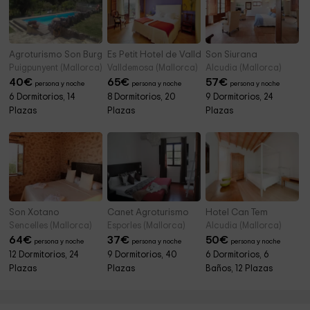
Agroturismo Son Burguet
Es Petit Hotel de Valldemossa
Son Siurana
Puigpunyent (Mallorca)
Valldemosa (Mallorca)
Alcudia (Mallorca)
40
€
65
€
57
€
persona y noche
persona y noche
persona y noche
6 Dormitorios, 14
8 Dormitorios, 20
9 Dormitorios, 24
Plazas
Plazas
Plazas
Son Xotano
Canet Agroturismo
Hotel Can Tem
Sencelles (Mallorca)
Esporles (Mallorca)
Alcudia (Mallorca)
64
€
37
€
50
€
persona y noche
persona y noche
persona y noche
12 Dormitorios, 24
9 Dormitorios, 40
6 Dormitorios, 6
Plazas
Plazas
Baños, 12 Plazas