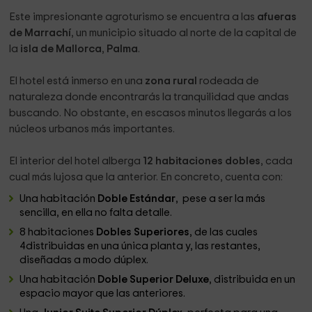
Este impresionante agroturismo se encuentra a las
afueras
de Marrachí
, un municipio situado al norte de la capital de
la
isla de Mallorca
,
Palma
.
El hotel está inmerso en una
zona rural
rodeada de
naturaleza donde encontrarás la tranquilidad que andas
buscando. No obstante, en escasos minutos llegarás a los
núcleos urbanos más importantes.
El interior del hotel alberga
12 habitaciones dobles
, cada
cual más lujosa que la anterior. En concreto, cuenta con:
Una habitación
Doble Estándar
, pese a ser la más
sencilla, en ella no falta detalle.
8 habitaciones
Dobles Superiores
, de las cuales
4distribuidas en una única planta y, las restantes,
diseñadas a modo dúplex.
Una habitación
Doble Superior Deluxe
, distribuida en un
espacio mayor que las anteriores.