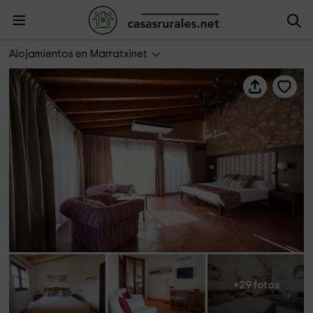
Agroturismo S´Hort de Son Caulelles
Alojamientos en Marratxinet
+29 fotos