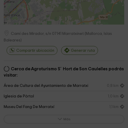
Camí des Mirador, s/n
07141
Marratxinet
(
Mallorca, Islas
Baleares
)
Compartir ubicación
Generar ruta
Cerca de Agroturismo S´Hort de Son Caulelles podrás
visitar:
Área de Cultura del Ayuntamiento de Marratxi
0,8 km
Iglesia de Pòrtol
1,0 km
Museu Del Fang De Marratxí
1,1 km
Iglesia de Sant Marçal
1,5 km
Más