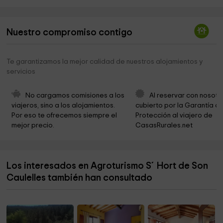
huerto de rubio
1,8 km
Parque trenes Marratxinet
2,6 km
Nuestro compromiso contigo
Parroquia de San Marcial
2,9 km
Camp Santa Maria
3,0 km
Te garantizamos la mejor calidad de nuestros alojamientos y
servicios
Ayuntamiento De Santa María Del Camí
3,1 km
Ayuntamiento de Santa Maria del Camí
3,3 km
No cargamos comisiones a los 
Al reservar con nosotr
viajeros, sino a los alojamientos. 
cubierto por la Garantía de
Parroquia de Santa María del Camí
3,3 km
Por eso te ofrecemos siempre el 
Protección al viajero de 
mejor precio.
CasasRurales.net
Ayuntamiento De Santa María Del Camí
3,4 km
Cementerio Bon Sosec
3,9 km
Los interesados en Agroturismo S´Hort de Son
Viajes Gatell Tours
3,9 km
Caulelles también han consultado
Obispado de Mallorca
6,0 km