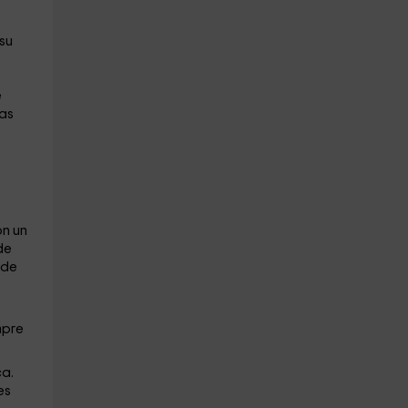
su
e
nas
on un
de
 de
mpre
ca.
es