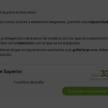
tas para el descanso.
con tonos suaves y elementos elegantes, permite una
capacidad
es protegen los cabeceros de madera con los que se combina la
ble ver la
televisión
con la que se ha equipado.
e en el que se reparten los sanitarios con
grifería en oro
. Ade
sición.
e Superior
3
desde
persona y n
1 cuartos de baño