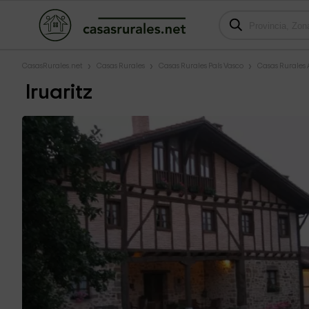
CasasRurales.net
Casas Rurales
Casas Rurales País Vasco
Casas Rurales 
Iruaritz