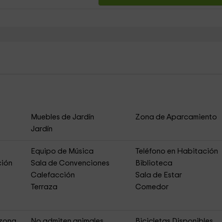
Muebles de Jardín
Zona de Aparcamiento
Jardín
Equipo de Música
Teléfono en Habitación
ción
Sala de Convenciones
Biblioteca
Calefacción
Sala de Estar
Terraza
Comedor
 zona
No admiten animales
Bicicletas Disponibles