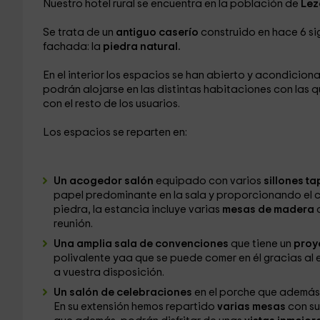
Nuestro hotel rural se encuentra en la población de
Le
Se trata de un
antiguo caserío
construido en hace 6 sig
fachada: la
piedra natural.
En el interior los espacios se han abierto y acondic
podrán alojarse en las distintas habitaciones con las
con el resto de los usuarios.
Los espacios se reparten en:
Un acogedor salón
equipado con varios
sillones t
papel predominante en la sala y proporcionando el c
piedra, la estancia incluye varias
mesas de madera
c
reunión.
Una amplia sala de convenciones
que tiene un
proy
polivalente yaa que se puede comer en él gracias a
a vuestra disposición.
Un salón de celebraciones
en el porche que además
En su extensión hemos repartido
varias mesas
con su