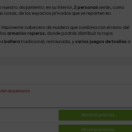
 nuestro alojamiento; en su interior,
2 personas
serán, como
as cosas, de los espacios privados que se reparten en:
e imponente cabecero de madera que combina con el resto del
 los
armarios roperos,
donde podrás distribuir tu ropa.
na
bañera
tradicional, restaurada, y
varios juegos de toallas
a
s del alojamiento
Mostrar precios
Mostrar precios