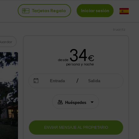
Tarjetas Regalo
Iniciar sesión
Iruaritz
Guardar
34
€
desde
persona y noche