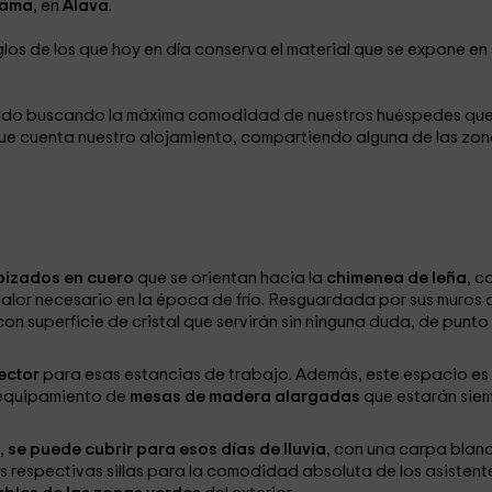
zama
, en
Álava
.
los de los que hoy en día conserva el material que se expone en 
ionado buscando la máxima comodidad de nuestros huéspedes qu
 que cuenta nuestro alojamiento, compartiendo alguna de las zo
apizados en cuero
que se orientan hacia la
chimenea de leña
, c
alor necesario en la época de frío. Resguardada por sus muros 
on superficie de cristal que servirán sin ninguna duda, de punto
ector
para esas estancias de trabajo. Además, este espacio es
l equipamiento de
mesas de madera alargadas
que estarán sie
,
se puede cubrir para esos días de lluvia
, con una carpa blan
s respectivas sillas para la comodidad absoluta de los asistent