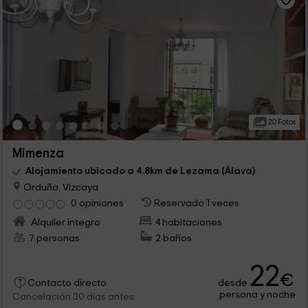
20 Fotos
Mimenza
Alojamiento ubicado a 4.8km de Lezama (Álava)
Orduña, Vizcaya
0 opiniones
Reservado 1 veces
Alquiler íntegro
4 habitaciones
7 personas
2 baños
22
€
desde
Contacto directo
persona y noche
Cancelación 30 días antes