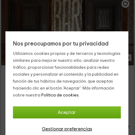
Nos preocupamos por tu privacidad
Utilizamos cookies propias y de terceros y tecnologías
19 Fotos
similares para mejorar nuestro sitio, analizar nuestro
tráfico, proporcionar funcionalidades para redes
Lupardika
sociales y personalizar el contenido y la publicidad en
Alojamiento ubicado a 4.7km de Lezama (Álava)
función de tus hábitos de navegación, que aceptas
Orduña, Vizcaya
haciendo clic en el botón 'Aceptar'. Más información
0 opiniones
sobre nuestra
Política de cookies.
Alquiler íntegro
10 personas
Aceptar
24
€
desde
Contacto directo
persona y noche
Cancelación 30 días antes
Gestionar preferencias