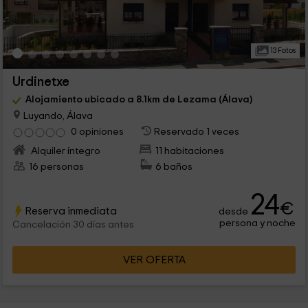
13 Fotos
Urdinetxe
Alojamiento ubicado a 8.1km de Lezama (Álava)
Luyando, Álava
0 opiniones
Reservado 1 veces
Alquiler íntegro
11 habitaciones
16 personas
6 baños
24
€
Reserva inmediata
desde
persona y noche
Cancelación 30 días antes
VER OFERTA