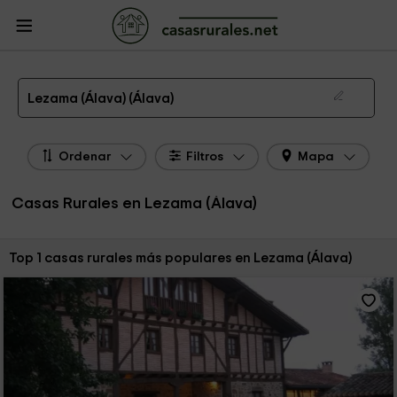
CasasRurales.net
Casas Rurales
Casas Rurales País Vasco
Casas Rurales
Álava
Casas Rurales Lezama (Álava)
Las 1 mejores casas rurales en Lezama (Álava) de 2026
Lezama (Álava) (Álava)
Ordenar
Filtros
Mapa
Casas Rurales en Lezama (Álava)
Ordenar por:
Top 1 casas rurales más populares en Lezama (Álava)