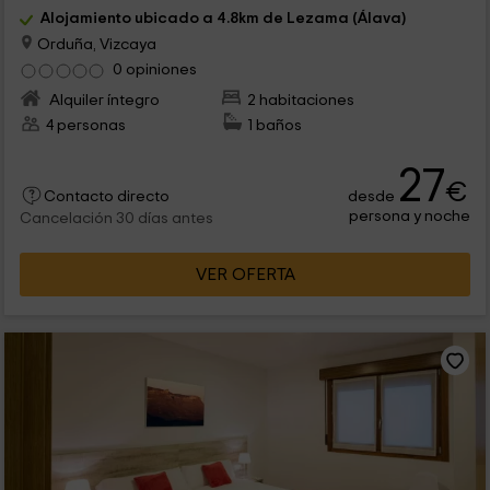
Alojamiento ubicado a 4.8km de Lezama (Álava)
Orduña, Vizcaya
0 opiniones
Alquiler íntegro
2 habitaciones
4 personas
1 baños
27
€
desde
Contacto directo
persona y noche
Cancelación 30 días antes
VER OFERTA