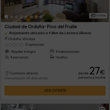
16 Fotos
Ciudad de Orduña- Pico del Fraile
Alojamiento ubicado a 4.8km de Lezama (Álava)
Orduña, Vizcaya
0 opiniones
Alquiler íntegro
2 habitaciones
4 personas
1 baños
27
€
desde
Contacto directo
persona y noche
Cancelación 30 días antes
VER OFERTA