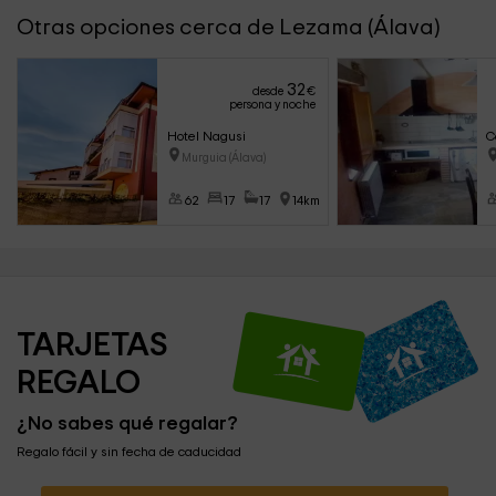
Otras opciones cerca de Lezama (Álava)
32
desde
€
persona y noche
Hotel Nagusi
C
Murguia (Álava)
62
17
17
14km
TARJETAS 
REGALO
¿No sabes qué regalar?
Regalo fácil y sin fecha de caducidad