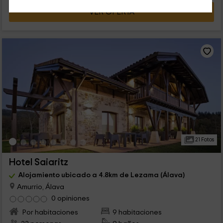
VER OFERTA
21 Fotos
Hotel Saiaritz
Alojamiento ubicado a 4.8km de Lezama (Álava)
Amurrio, Álava
0 opiniones
Por habitaciones
9 habitaciones