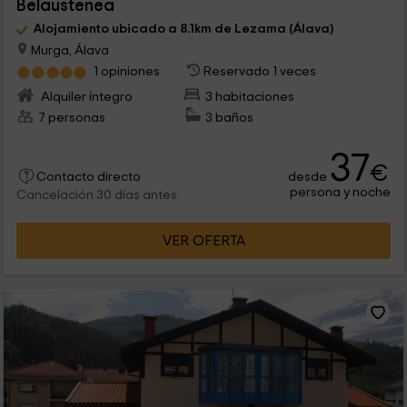
Belaustenea
Alojamiento ubicado a 8.1km de Lezama (Álava)
Murga, Álava
1 opiniones
Reservado 1 veces
Alquiler íntegro
3 habitaciones
7 personas
3 baños
37
€
desde
Contacto directo
persona y noche
Cancelación 30 días antes
VER OFERTA