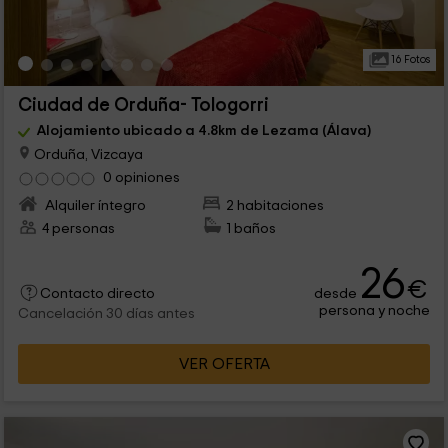
16 Fotos
Ciudad de Orduña- Tologorri
Alojamiento ubicado a 4.8km de Lezama (Álava)
Orduña, Vizcaya
0 opiniones
Alquiler íntegro
2 habitaciones
4 personas
1 baños
26
€
desde
Contacto directo
persona y noche
Cancelación 30 días antes
VER OFERTA