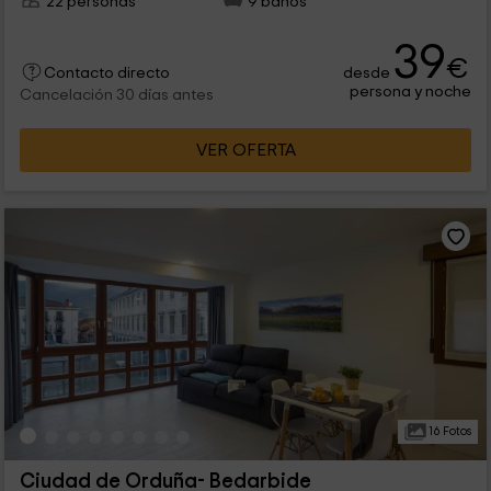
22 personas
9 baños
39
€
desde
Contacto directo
persona y noche
Cancelación 30 días antes
VER OFERTA
16 Fotos
Ciudad de Orduña- Bedarbide