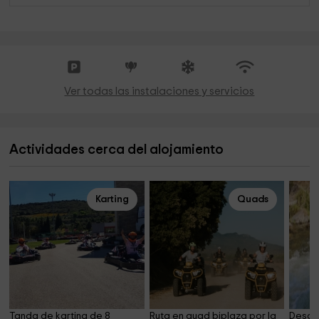
Ver todas las instalaciones y servicios
Actividades cerca del alojamiento
Karting
Quads
Tanda de karting de 8 
Ruta en quad biplaza por la 
Descen