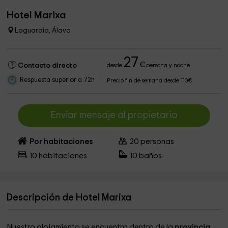
Hotel Marixa
Laguardia, Álava
27
€
Contacto directo
desde
persona y noche
Respuesta superior a 72h
Precio fin de semana desde 110€
Enviar mensaje al propietario
Por habitaciones
20
personas
10
habitaciones
10
baños
Descripción de Hotel Marixa
Nuestro alojamiento se encuentra dentro de la
provincia