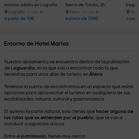
minutos adulto en Logroño
Sierra de Toloño, 2h
Iregua
Logroño
Haro
Horn
11.4 km
20.7 km
a partir de 15€
a partir de 105€
a part
Entorno de Hotel Marixa
Nuestro alojamiento se encuentra dentro de la población
de
Laguardia
, en la que vas a encontrar todo lo que
necesitas para unos días de turismo en
Álava
.
Tenemos la suerte de encontrarnos en un espacio que reúne
opciones para aprovechar el turismo en cualquiera de sus
modalidades: natural, cultural y gastronómica.
Si quieres la parte natural, solo tienes que
hacer alguna de
las rutas que se extienden por el pueblo,
que te van a
conducir a espacios únicos.
Entre el
patrimonio
, tienes muy cerca: