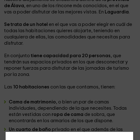
de Álava
, en uno de los rincone más conocidos, en el que
vas a poder disfrutar de las mejores vistas. En
Laguardia
.
Se trata de un hotel
en el que vas a poder elegir en cuál de
todas las habitaciones quieres alojarte, teniendo en
cualquiera de ellas, las comodidades que necesitas para
disfrutar.
En conjunto
tiene capacidad para 20 personas
, que
tendrán sus espacios privados en los que desconectar y
reponer fuerzas para disfrutar de las jornadas de turismo
por la zona.
Las
10 habitaciones
con las que contamos, tienen:
Cama de matrimonio
, o bien un par de camas
individuales, dependiendo de la que necesites. Todas
están vestidas con
ropa de cama
de sobra, que
encontrarás en los armarios de los que dispone.
Un cuarto de baño
privado en el que además de las
toallas
, dispones de secador de pelo.