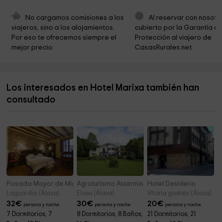
Complejo Lagunar de Laguardia
1,1 km
No cargamos comisiones a los 
Al reservar con nosotr
viajeros, sino a los alojamientos. 
cubierto por la Garantía de
La Hoyako interpretazio zentroa
1,3 km
Por eso te ofrecemos siempre el 
Protección al viajero de 
mejor precio.
CasasRurales.net
Poblado de la Hoya
1,3 km
Iglesia Ntra. Sra. De la Asunción
1,7 km
Los interesados en Hotel Marixa también han
Iglesia de la Inmaculada Concepción
3,5 km
consultado
Ayuntamiento De Navaridas
3,5 km
Posada Mayor de Migueloa
Agroturismo Atxarmin
Hotel Desiderio
Laguardia (Álava)
Elosu (Álava)
Vitoria gasteiz (Álava)
32
€
30
€
20
€
persona y noche
persona y noche
persona y noche
7 Dormitorios, 7
8 Dormitorios, 8 Baños,
21 Dormitorios, 21