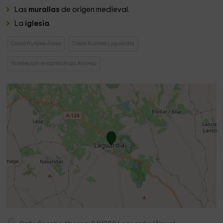
Las
murallas
de origen medieval.
La
iglesia
.
Casas Rurales Álava
Casas Rurales Laguardia
Hoteles con encanto Rioja Alavesa