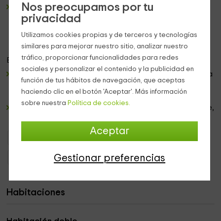
Nos preocupamos por tu
Televisión frente a la cama,
y unas ventanas con las
privacidad
mejores v
istas tanto de la muralla, como del Valle del
Ebro
y sus impresionantes paisajes verdes.
Utilizamos cookies propias y de terceros y tecnologías
similares para mejorar nuestro sitio, analizar nuestro
tráfico, proporcionar funcionalidades para redes
Entre las
zonas que son comunes
, destacamos:
sociales y personalizar el contenido y la publicidad en
Nuestro
restaurante
, en el que vas a poder disfrutar de la
función de tus hábitos de navegación, que aceptas
gastronomía de la zona, con
especialidad de carnes y
haciendo clic en el botón 'Aceptar'. Más información
vinos,
por la zona en la que nos encontramos.
sobre nuestra
Política de cookies.
Un
jardín amplio
para que podáis pasear tranquilamente,
y disfrutar del ambiente.
Aceptar
Hoteles con encanto País Vasco
Hoteles con encanto Álava
Gestionar preferencias
Hoteles con encanto Laguardia
Habitaciones