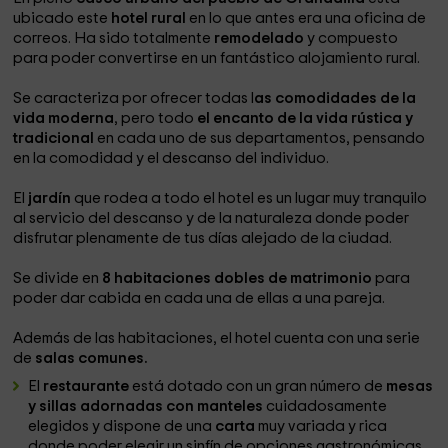
ubicado este
hotel rural
en lo que antes era una oficina de
correos. Ha sido totalmente
remodelado
y compuesto
para poder convertirse en un fantástico alojamiento rural.
Se caracteriza por ofrecer todas l
as comodidades de la
vida moderna
, pero todo
el encanto de la vida rústica y
tradicional
en cada uno de sus departamentos, pensando
en la comodidad y el descanso del individuo.
El
jardín
que rodea a todo el hotel es un lugar muy tranquilo
al servicio del descanso y de la naturaleza donde poder
disfrutar plenamente de tus días alejado de la ciudad.
Se divide en
8 habitaciones dobles de matrimonio
para
poder dar cabida en cada una de ellas a una pareja.
Además de las habitaciones, el hotel cuenta con una serie
de
salas comunes.
El
restaurante
está dotado con un gran número de
mesas
y sillas adornadas con manteles
cuidadosamente
elegidos y dispone de una
carta
muy variada y rica
donde poder elegir un sinfín de opciones gastronómicas