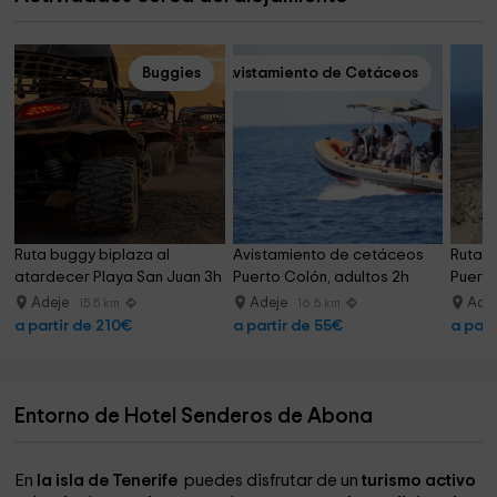
Buggies
Avistamiento de Cetáceos
Ruta buggy biplaza al 
Avistamiento de cetáceos 
Ruta e
atardecer Playa San Juan 3h
Puerto Colón, adultos 2h
Puerti
Adeje
Adeje
Ade
15.5 km
16.5 km
a partir de 210€
a partir de 55€
a part
Entorno de Hotel Senderos de Abona
En
la isla de Tenerife
puedes disfrutar de un
turismo activo