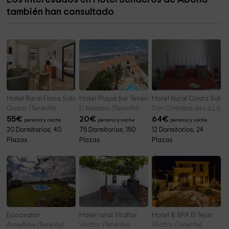
también han consultado
Salón del Reino De Testigos Cristianas De Jehová
18,9 km
Hotel Rural Finca Salamanca
Hotel Playa Sur Tenerife
Hotel Rural Costa Sala
Guimar (Tenerife)
El Medano (Tenerife)
San Cristóbal de La Lagun
55
€
20
€
64
€
persona y noche
persona y noche
persona y noche
20 Dormitorios, 40
75 Dormitorios, 150
12 Dormitorios, 24
Plazas
Plazas
Plazas
Ecoavatar
Hotel rural Vilaflor
Hotel & SPA El Tejar
Armeñime (Tenerife)
Vilaflor (Tenerife)
Vilaflor (Tenerife)