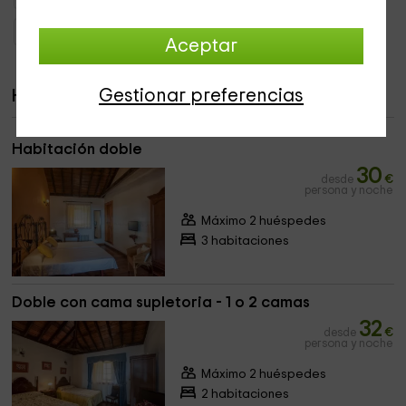
Hoteles con encanto Granadilla de Abona
Aceptar
Gestionar preferencias
Habitaciones
Habitación doble
30
desde
€
persona y noche
Máximo 2 huéspedes
3 habitaciones
Doble con cama supletoria - 1 o 2 camas
32
desde
€
persona y noche
Máximo 2 huéspedes
2 habitaciones