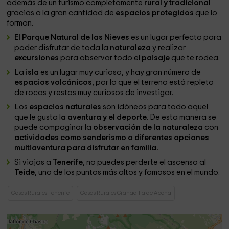
además de un turismo completamente
rural y tradicional
gracias a la gran cantidad de
espacios protegidos
que lo
forman.
El Parque Natural de las Nieves
es un lugar perfecto para
poder disfrutar de toda la
naturaleza
y realizar
excursiones
para observar todo el
paisaje
que te rodea.
La
isla
es un lugar muy curioso, y hay gran número de
espacios volcánicos
, por lo que el terreno está repleto
de rocas y restos muy curiosos de investigar.
Los
espacios naturales
son idóneos para todo aquel
que le gusta l
a aventura y el deporte
. De esta manera se
puede compaginar la
observación de la naturaleza
con
actividades como senderismo o diferentes opciones
multiaventura para disfrutar en familia.
Si viajas a
Tenerife
, no puedes perderte el ascenso al
Teide
, uno de los puntos más altos y famosos en el mundo.
Casas Rurales Tenerife
Casas Rurales Granadilla de Abona