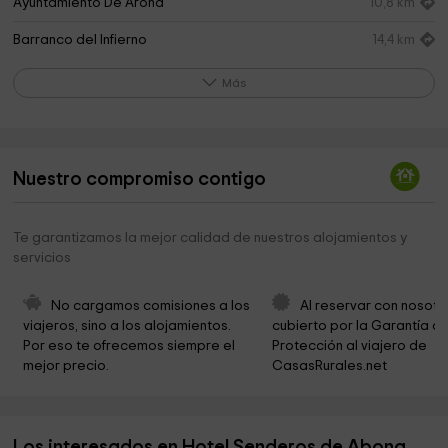
Ayuntamiento De Arona
10,8 km
Barranco del Infierno
14,4 km
Ayuntamiento de Adeje
14,4 km
Más
Parroquia Santa Ursula Mártir
14,4 km
Iglesia de Santa Úrsula
14,4 km
Nuestro compromiso contigo
Cementerio Municipal de Adeje
14,9 km
Cumpleaños Tenerife
14,9 km
Te garantizamos la mejor calidad de nuestros alojamientos y
servicios
Parroquia Santa Ursula
15,2 km
zeroGround
15,3 km
No cargamos comisiones a los 
Al reservar con nosotr
viajeros, sino a los alojamientos. 
cubierto por la Garantía de
Adeje Ayuntamiento
16,1 km
Por eso te ofrecemos siempre el 
Protección al viajero de 
mejor precio.
CasasRurales.net
Dolphin Embassy
16,5 km
La Caleta
18,2 km
Los interesados en Hotel Senderos de Abona
Iglesia de Ntra. Sra. del Carmen
18,8 km