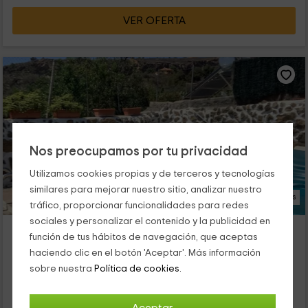
VER OFERTA
Nos preocupamos por tu privacidad
Utilizamos cookies propias y de terceros y tecnologías
similares para mejorar nuestro sitio, analizar nuestro
21 Fotos
tráfico, proporcionar funcionalidades para redes
sociales y personalizar el contenido y la publicidad en
Casa Rural Las Pérez
función de tus hábitos de navegación, que aceptas
Granadilla de Abona, Tenerife
haciendo clic en el botón 'Aceptar'. Más información
0 opiniones
sobre nuestra
Política de cookies.
Alquiler íntegro
2 habitaciones
5 personas
1 baños