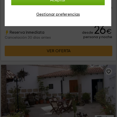
Aceptar
Esta casa es el espacio perfecto que necesitas para
desconectar dentro de la isla de Tenerife y concretamente, en
la población de Granadilla de Abona. Se trata de una
Gestionar preferencias
vivienda...
26
€
Reserva inmediata
desde
persona y noche
Cancelación 30 días antes
VER OFERTA