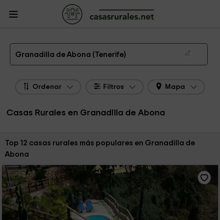
CasasRurales.net
Casas Rurales
Casas Rurales Canarias
Casas Rurales
Tenerife
Casas Rurales Granadilla de Abona
Las 12 mejores casas rurales en Granadilla de Abona de 2026
Granadilla de Abona (Tenerife)
Ordenar
Filtros
Mapa
Casas Rurales en Granadilla de Abona
Ordenar por:
Top 12 casas rurales más populares en Granadilla de
Abona