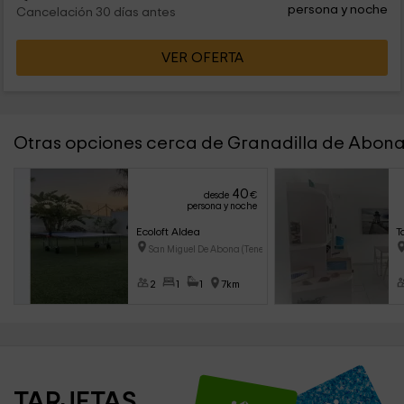
persona y noche
Cancelación 30 días antes
VER OFERTA
Otras opciones cerca de Granadilla de Abon
40
desde
€
persona y noche
Ecoloft Aldea
T
San Miguel De Abona (Tenerife)
2
1
1
7km
TARJETAS 