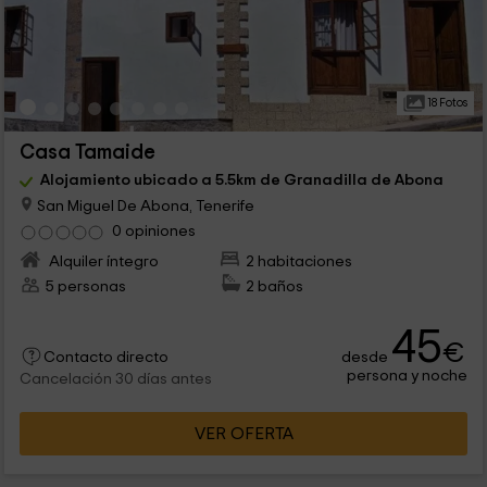
18 Fotos
Casa Tamaide
Alojamiento ubicado a 5.5km de Granadilla de Abona
San Miguel De Abona, Tenerife
0 opiniones
Alquiler íntegro
2 habitaciones
5 personas
2 baños
45
€
desde
Contacto directo
persona y noche
Cancelación 30 días antes
VER OFERTA