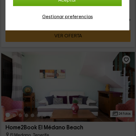
Aceptar
26
€
desde
Contacto directo
Gestionar preferencias
persona y noche
Respuesta superior a 72h
VER OFERTA
24 Fotos
Home2Book El Médano Beach
El Medano, Tenerife