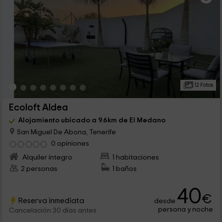
12 Fotos
Ecoloft Aldea
Alojamiento ubicado a 9.6km de El Medano
San Miguel De Abona, Tenerife
0 opiniones
Alquiler íntegro
1 habitaciones
2 personas
1 baños
40
€
Reserva inmediata
desde
persona y noche
Cancelación 30 días antes