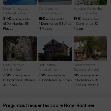
Hotel Terradets
Ca l'Agustina
Pensión Montanha
Cellers (Lleida)
Preixens (Lleida)
Salardu (Lleida)
34
€
18
€
19
€
persona y noche
persona y noche
persona y noche
61 Dormitorios, 118
4 Dormitorios, 5 Baños,
11 Dormitorios, 23
Plazas
12 Plazas
Plazas
Hotel l'Alcova
Cal Portalé
Hotel Marxant
Sort (Lleida)
Claverol (Lleida)
Tavascan (Lleida)
35
€
35
€
5
€
persona y noche
persona y noche
persona y noche
8 Dormitorios, 8 Baños,
2 Dormitorios, 6 Plazas
15 Dormitorios, 15
18 Plazas
Baños, 33 Plazas
Preguntas frecuentes sobre Hotel Rantiner