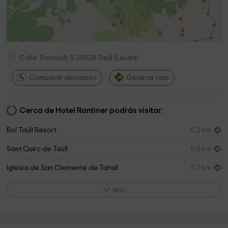
Calle Trestaüll, 5
25528
Taull
(
Lleida
)
Compartir ubicación
Generar ruta
Cerca de Hotel Rantiner podrás visitar:
Boí Taüll Resort
0,2 km
Sant Quirc de Taüll
0,3 km
Iglesia de San Clemente de Tahull
0,7 km
Sant Climent de Taüll
0,7 km
Más
Santa Maria de Taüll
1,0 km
Casa del Parc de Boí
2,0 km