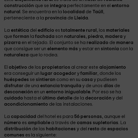
construcción
que se
integra
perfectamente en el
entorno
natural
. Se encuentra en la
localidad
de
Taúll
,
perteneciente a la
provincia
de
Lleida
.
La
estética
del
edificio
es
totalmente rural
, los
materiales
que
forman
la
fachada
son
naturales
,
piedra
,
madera
y
pizarra
en el tejado. El conjunto se ha
realizado
de
manera
que consigue ser un
elemento más
y estar en
sintonía
con la
naturaleza
que lo rodea.
El
objetivo
de los
propietarios
al crear este
alojamiento
era conseguir un
lugar acogedor
y
familiar
, donde los
huéspedes
se
sintieran
como en su
casa
y pudiesen
disfrutar
de una
estancia tranquila
y de unos
días
de
desconexión
en un
entorno
inigualable
. Por eso se ha
cuidado
hasta el
último detalle
de la
decoración
y del
acondicionamiento
de las instalaciones.
La
capacidad
del hotel es para
56 personas
, aunque el
número
es
ampliable
a través de
camas supletorias
. La
distribución
de las
habitaciones
y del
resto
de
espacios
comunes
es la siguiente: