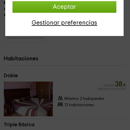
María
. El
complemento perfecto
para que los
huéspedes
Aceptar
disfruten
de unas
instalaciones nuevas
y
cómodas
, en un
entorno insuperable
.
Gestionar preferencias
Hoteles con encanto Cataluña
Hoteles con encanto Lleida
Hoteles con encanto Taull
Habitaciones
Doble
38
desde
€
persona y noche
Máximo 2 huéspedes
13 habitaciones
Triple Básica