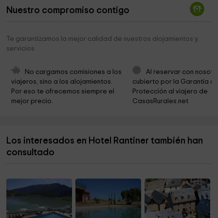
Nuestro compromiso contigo
Iglesia de Sant Joan
2,0 km
La Nativitat de Durro
3,4 km
Te garantizamos la mejor calidad de nuestros alojamientos y
servicios
Sant Quirc de Durro
4,2 km
Ayuntamiento de la Vall de Boí
4,5 km
No cargamos comisiones a los 
Al reservar con nosotr
viajeros, sino a los alojamientos. 
cubierto por la Garantía de
Ayuntamiento de la Vall de Boí
4,5 km
Por eso te ofrecemos siempre el 
Protección al viajero de 
mejor precio.
CasasRurales.net
Sant Feliu de Barruera
4,5 km
Parc Municipal Barruera
4,7 km
Los interesados en Hotel Rantiner también han
Humedal del Salencar
5,3 km
consultado
Ayuntamiento De La Vall De Boi
5,5 km