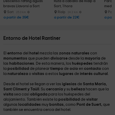
Descenso rafting aguas 
Ruta a caballo de Rialp a 
Parque 
bravas Llavorsí a Sort
Sort, 1 hora
medio 
Sort
Rialp
Pall
25.3 km
24.2 km
a partir de 35€
a partir de 22€
a part
Entorno de Hotel Rantiner
El
entorno
del
hotel
mezcla las
zonas naturales
con
monumentos
que pueden
divisarse
desde la
mayoría
de
las
habitaciones
. De esta manera, los
huéspedes
tendrán
la
posibilidad
de planear
tiempo
de
ocio
en
contacto
con
la
naturaleza
o
visitas
a estos
lugares
de
interés cultural
.
Desde el hotel se llegan a ver las
iglesias
de
Santa María,
Sant Climent y Taüll
. Su
cercanía
y su
belleza
hacen que la
visita
sea casi
obligada
para los huéspedes del
alojamiento. También existe la
posibilidad
de
visitar
algunas
localidades
muy
bonitas
, como
Pont de Suert,
que
también se encuentra cerca del hotel.