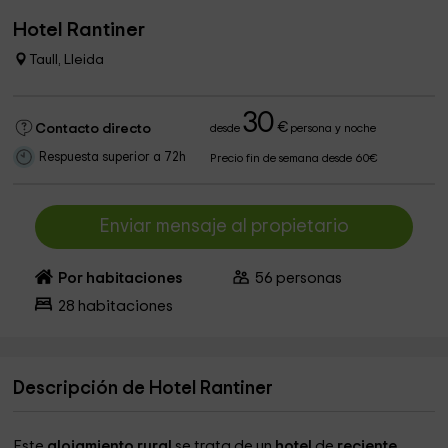
Hotel Rantiner
Taull, Lleida
30
€
Contacto directo
desde
persona y noche
Respuesta superior a 72h
Precio fin de semana desde 60€
Enviar mensaje al propietario
Por habitaciones
56
personas
28
habitaciones
Descripción de Hotel Rantiner
Este
alojamiento rural
se trata de un
hotel
de
reciente