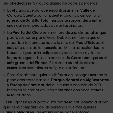
sus alrededores. Sin duda alguna no podéis perderos:
Es el último pueblo que encontrarás en el
Valle de
Cardós
. Cuenta con un puente románico así como la
iglesia de Sant Bartolomeu
que te sorprenderá entre
unas calles empedradas que te fascinarán.
La
Puerta del Cielo
es el nombre de una de las rutas que
podrás recorrer por el Valle. Debe su nombre a que el
recorrido te conduce hasta lo alto del
Pico d'Estats
, el
más alto de toda la comunidad. Mientras asciendes los
bosques quedarán eclipsados por unos maravillosos
lagos de agua cristalina como el de
Certascan
que es el
más grande del
Pirineo
. Esta zona es habitada por
numerosas especies en peligro de extinción.
Pero si realmente quieres disfrutar de los lagos merece la
pena acercarse hasta el
Parque Natural de Aigüestortes
y Estany de Sant Maurici
que cuenta con más de 200
lagos en el interior de unas montañas con ecosistemas
muy variados.
Es un lugar sin igual para
disfrutar de la naturaleza
a la par
que de la compañía de las personas que más quieres.
Jamás olvidaréis las excursiones
por el entorno.