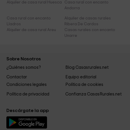
Alquiler de casa rural Huesca
Casa rural con encanto
Andorra
Casa rural con encanto
Alquiler de casas rurales
Lladros
Ribera De Cardos
Alquiler de casa rural Areu
Casas rurales con encanto
Unarre
Sobre Nosotros
¿Quiénes somos?
Blog Casasrurales.net
Contactar
Equipo editorial
Condiciones legales
Política de cookies
Política de privacidad
Confianza CasasRurales.net
Descárgate la app