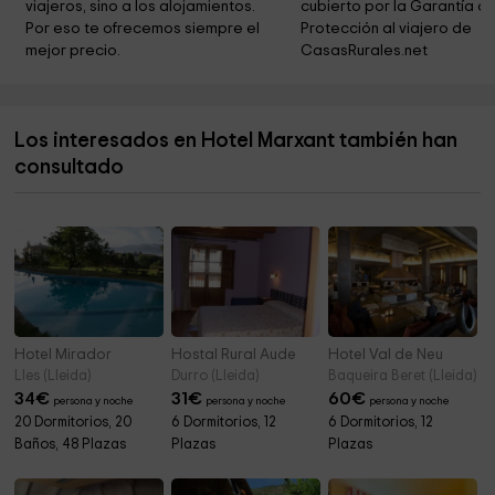
viajeros, sino a los alojamientos. 
cubierto por la Garantía de
Ayuntamiento De Tavascan
4,6 km
Por eso te ofrecemos siempre el 
Protección al viajero de 
mejor precio.
CasasRurales.net
Santa Maria de Ginestarre
5,4 km
Ayuntamiento de Esterri de Cardós
5,9 km
Los interesados en Hotel Marxant también han
Ayuntamiento de Lladorre
7,4 km
consultado
Iglesia de Sant Esteve de Gavàs
7,9 km
Hotel Mirador
Hostal Rural Aude
Hotel Val de Neu
Lles (Lleida)
Durro (Lleida)
Baqueira Beret (Lleida)
34
€
31
€
60
€
persona y noche
persona y noche
persona y noche
20 Dormitorios, 20
6 Dormitorios, 12
6 Dormitorios, 12
Baños, 48 Plazas
Plazas
Plazas