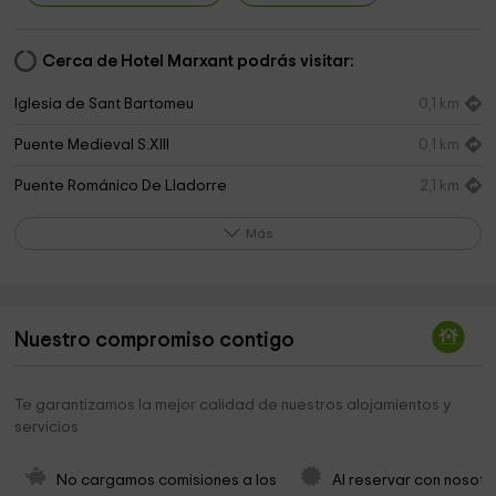
Cerca de Hotel Marxant podrás visitar:
Iglesia de Sant Bartomeu
0,1 km
Puente Medieval S:XIII
0,1 km
Puente Románico De Lladorre
2,1 km
Sant Martí de Lladorre
2,8 km
Más
Cementerio municipal
2,8 km
Santa Eulàlia de Casa Serra
3,5 km
Nuestro compromiso contigo
Mare de Déu del Pont
4,3 km
Plans de Boavi
4,5 km
Te garantizamos la mejor calidad de nuestros alojamientos y
servicios
Cementerio
4,6 km
Sant Pere de Lladrós
4,6 km
No cargamos comisiones a los 
Al reservar con nosotr