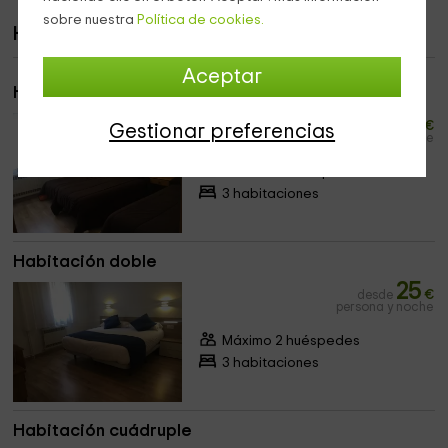
sobre nuestra
Política de cookies.
Habitaciones
Aceptar
Habitación triple
5
desde
€
Gestionar preferencias
persona y noche
Máximo 12 huéspedes
3 habitaciones
Habitación doble
25
desde
€
persona y noche
Máximo 2 huéspedes
3 habitaciones
Habitación cuádruple