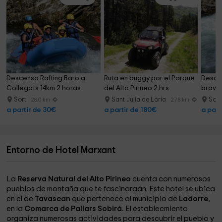
Descenso Rafting Baro a 
Ruta en buggy por el Parque 
Descen
Collegats 14km 2 horas
del Alto Pirineo 2 hrs
bravas
Sort
Sant Julià de Lòria
Sor
28.0 km
27.8 km
a partir de 30€
a partir de 180€
a part
Entorno de Hotel Marxant
La
Reserva Natural del Alto Pirineo
cuenta con numerosos
pueblos de montaña que te fascinaraán. Este hotel se ubica
en el de
Tavascan
que pertenece al municipio de
Ladorre
,
en la
Comarca de Pallars Sobirá.
El establecmiento
organiza numerosas actividades para descubrir el pueblo y