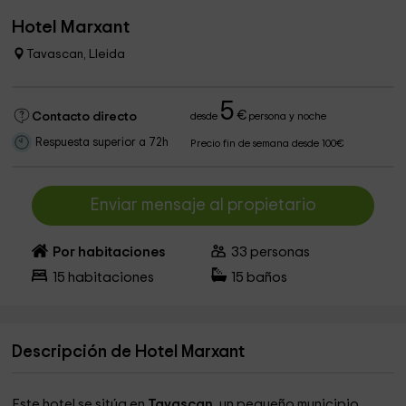
Hotel Marxant
Tavascan, Lleida
5
€
Contacto directo
desde
persona y noche
Respuesta superior a 72h
Precio fin de semana desde 100€
Enviar mensaje al propietario
Por habitaciones
33
personas
15
habitaciones
15
baños
Descripción de Hotel Marxant
Este hotel se sitúa en
Tavascan
, un pequeño municipio