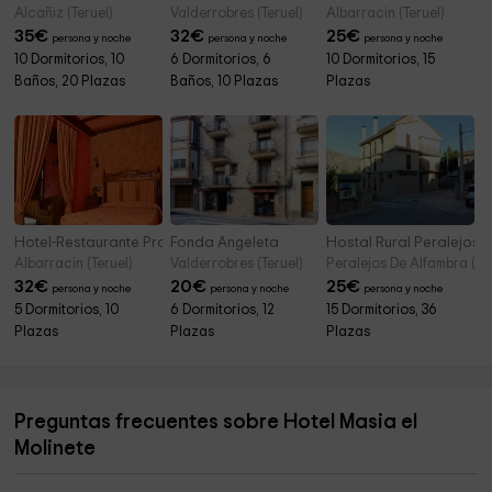
Alcañiz (Teruel)
Valderrobres (Teruel)
Albarracin (Teruel)
35
€
32
€
25
€
persona y noche
persona y noche
persona y noche
10 Dormitorios, 10
6 Dormitorios, 6
10 Dormitorios, 15
Baños, 20 Plazas
Baños, 10 Plazas
Plazas
Hotel-Restaurante Prado del Navazo
Fonda Angeleta
Hostal Rural Peralejos
Albarracin (Teruel)
Valderrobres (Teruel)
Peralejos De Alfambra (Ter
32
€
20
€
25
€
persona y noche
persona y noche
persona y noche
5 Dormitorios, 10
6 Dormitorios, 12
15 Dormitorios, 36
Plazas
Plazas
Plazas
Preguntas frecuentes sobre Hotel Masia el
Molinete