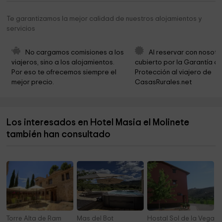
Colegiata de Santa María
5,6 km
Te garantizamos la mejor calidad de nuestros alojamientos y
servicios
Parroquia de Santa María
5,6 km
Muralla
5,6 km
No cargamos comisiones a los 
Al reservar con nosotr
viajeros, sino a los alojamientos. 
cubierto por la Garantía de
Fuente del Hocino. Mora de Rubielos
8,3 km
Por eso te ofrecemos siempre el 
Protección al viajero de 
mejor precio.
CasasRurales.net
Hongos Iglesia Mora Rubielos
9,6 km
Cascada de Mora
10,2 km
Los interesados en Hotel Masia el Molinete
Merendero Ermita del Pilar
13,9 km
también han consultado
Alcolea del pinar
13,9 km
Torre Alta de Ram
Mas del Bot
Hostal Sol de la Vega