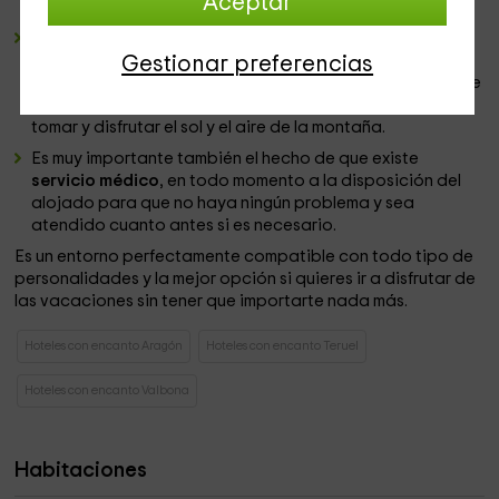
Aceptar
esta maravillosa estancia.
El hotel dispone de una magnífica
recepción
donde
podrás acceder al servicio de
alquiler
de
bicicletas
, ya
Gestionar preferencias
que el entorno que le rodea no es para menos. Además de
poseer unos fantásticos
jardines
a los que salir para
tomar y disfrutar el sol y el aire de la montaña.
Es muy importante también el hecho de que existe
servicio
médico
, en todo momento a la disposición del
alojado para que no haya ningún problema y sea
atendido cuanto antes si es necesario.
Es un entorno perfectamente compatible con todo tipo de
personalidades y la mejor opción si quieres ir a disfrutar de
las vacaciones sin tener que importarte nada más.
Hoteles con encanto Aragón
Hoteles con encanto Teruel
Hoteles con encanto Valbona
Habitaciones