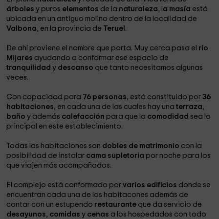
árboles
y puros
elementos
de la
naturaleza
, l
a masía
está
ubicada en un antiguo molino dentro de la localidad de
Valbona
, en la provincia de
Teruel
.
De ahí proviene el nombre que porta. Muy cerca pasa el
río
Mijares
ayudando a conformar ese espacio de
tranquilidad
y
descanso
que tanto necesitamos algunas
veces.
Con capacidad para
76 personas
, está constituido por
36
habitaciones
, en cada una de las cuales hay una
terraza
,
baño
y además
calefacción
para que la
comodidad
sea lo
principal en este establecimiento.
Todas las habitaciones son
dobles de matrimonio
con la
posibilidad de instalar
cama supletoria
por noche para los
que viajen más acompañados.
El complejo está conformado por
varios edificios
donde se
encuentran cada una de las habitacones además de
contar con un estupendo
restaurante
que da servicio de
desayunos
,
comidas
y
cenas
a los hospedados con todo