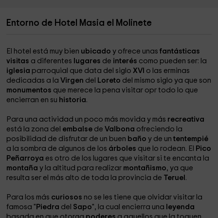
Entorno de Hotel Masia el Molinete
El hotel está muy bien
ubicado
y ofrece unas
fantásticas
visitas
a diferentes
lugares
de
interés
como pueden ser: la
iglesia
parroquial que data del siglo
XVI
o las erminas
dedicadas a la
Virgen
del
Loreto
del mismo siglo ya que son
monumentos
que merece la pena visitar opr todo lo que
encierran en su
historia
.
Para una actividad un poco más movida y más
recreativa
está la zona del
embalse
de
Valbona
ofreciendo la
posibilidad de disfrutar de un buen
baño
y de un
tentempié
a la sombra de algunos de los
árboles
que lo rodean. El
Pico
Peñarroya
es otro de los lugares que visitar si te encanta la
montaña
y la altitud para realizar
montañismo
, ya que
resulta ser el más alto de toda la provincia de
Teruel
.
Para los más
curiosos
no se les tiene que olvidar visitar la
famosa "
Piedra
del
Sapo
", la cual encierra una
leyenda
basada en que otorga
poderes
a aquellos que la toquen