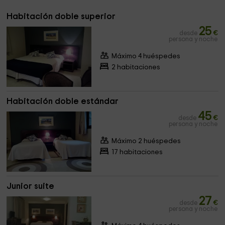
Habitación doble superior
25
desde
€
persona y noche
Máximo 4 huéspedes
2 habitaciones
Habitación doble estándar
45
desde
€
persona y noche
Máximo 2 huéspedes
17 habitaciones
Junior suite
27
desde
€
persona y noche