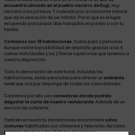
encuentra ubicado en el pueblo navarro de Eugi
, muy
cercano a los pirineos. Y rodeado por un horizonte natural
que da la sensación de ser infinito. Por lo que es el lugar
estupendo para pasar días tranquilos en pareja o con tu
familia.
Contamos con 18 habitaciones
, todas para 2 personas.
Aunque existe la posibilidad de ampliarlo gracias a las 6
camas individuales y las 2 literas supletorias que tenemos a
vuestra disposición.
Todo la decoración de este hotel, incluidas las
habitaciones, están pensadas para ofrecer un
ambiente
rural
que a la par disponga de todas las comodidades.
Contamos por ello con
comedores donde podréis
degustar la carta de nuestro restaurante
. Además de un
servicio de cafetería.
También en nuestras instalaciones encontraréis
salas
comunes
habilitadas con chimenea y televisión. Así como
terrazas donde poder disfrutar del entorno.