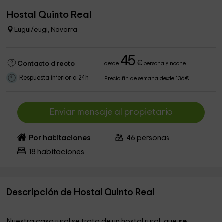
Hostal Quinto Real
Eugui/eugi, Navarra
45
€
Contacto directo
desde
persona y noche
Respuesta inferior a 24h
Precio fin de semana desde 136€
Enviar mensaje al propietario
Por habitaciones
46
personas
18
habitaciones
Descripción de Hostal Quinto Real
Nuestra casa rural se trata de un hostal rural, que
se