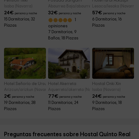
Pensión Txiki
Posada Sarigarri
Hotel rural Atxaspi
Isaba (Navarra)
Abaurrea Baja/abaurrepea (Navarra)
Lesaca/lesaka (Navarra)
24
€
32
€
57
€
persona y noche
persona y noche
persona y noche
15 Dormitorios, 32
6 Dormitorios, 16
1
Plazas
Plazas
opiniones
7 Dormitorios, 9
Baños, 18 Plazas
Hotel Señorío de Ursua
Hotel Akerreta
Hostal Onki Xin
Arizcun/arizkun (Navarra)
Aquerreta/akerreta (Navarra)
Isaba (Navarra)
2
€
77
€
24
€
persona y noche
persona y noche
persona y noche
19 Dormitorios, 38
11 Dormitorios, 24
9 Dormitorios, 18
Plazas
Plazas
Plazas
Preguntas frecuentes sobre Hostal Quinto Real