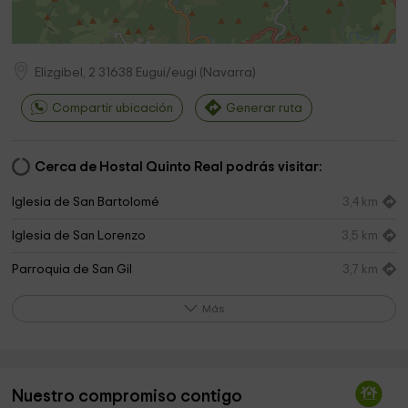
Elizgibel, 2
31638
Eugui/eugi
(
Navarra
)
Compartir ubicación
Generar ruta
Cerca de Hostal Quinto Real podrás visitar:
Iglesia de San Bartolomé
3,4 km
Iglesia de San Lorenzo
3,5 km
Parroquia de San Gil
3,7 km
Tumba del Peregrino
4,4 km
Más
Real Fábrica de Armas de Eugi
4,6 km
Plaza Aztiriain
4,8 km
Nuestro compromiso contigo
Parroquia de San esteban
5,2 km