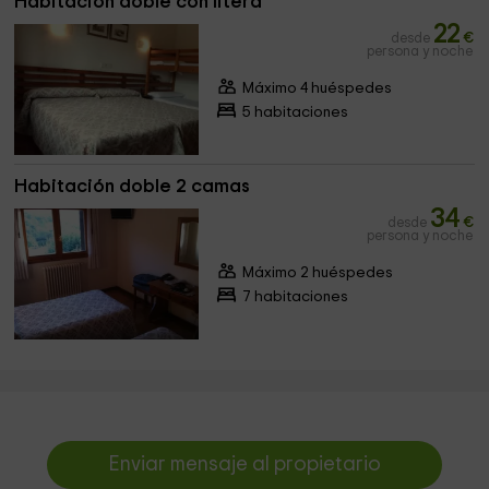
Habitación doble con litera
22
desde
€
persona y noche
Máximo 4 huéspedes
5 habitaciones
Habitación doble 2 camas
34
desde
€
persona y noche
Máximo 2 huéspedes
7 habitaciones
Enviar mensaje al propietario