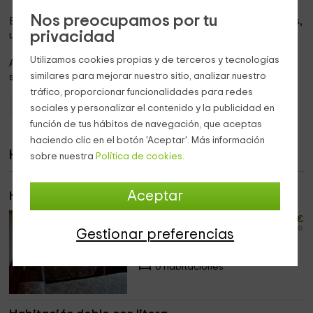
Nos preocupamos por tu
En el jardín se encuentra un espacio para los más pequeños,
privacidad
un
parque infantil con columpios y toboganes
.
Utilizamos cookies propias y de terceros y tecnologías
Además de un
aparcamiento
con capacidad para
similares para mejorar nuestro sitio, analizar nuestro
suficientes coches.
tráfico, proporcionar funcionalidades para redes
Hoteles con encanto Navarra
Hoteles con encanto Eugui/eugi
sociales y personalizar el contenido y la publicidad en
función de tus hábitos de navegación, que aceptas
haciendo clic en el botón 'Aceptar'. Más información
Habitaciones
sobre nuestra
Política de cookies.
Aceptar
Habitación doble con vistas
36
desde
€
persona y noche
Gestionar preferencias
Máximo 2 huéspedes
6 habitaciones