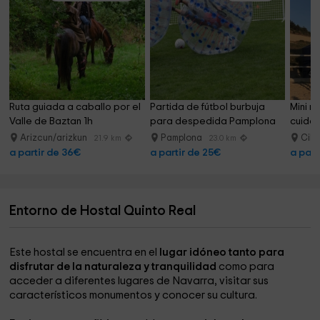
Ruta guiada a caballo por el 
Partida de fútbol burbuja 
Mini ru
Valle de Baztan 1h
para despedida Pamplona
cuidad
1h
Arizcun/arizkun
Pamplona
Cil
21.9 km
23.0 km
a partir de 36€
a partir de 25€
a part
Entorno de Hostal Quinto Real
Este hostal se encuentra en el
lugar idóneo tanto para
disfrutar de la naturaleza y tranquilidad
como para
acceder a diferentes lugares de Navarra, visitar sus
característicos monumentos y conocer su cultura.