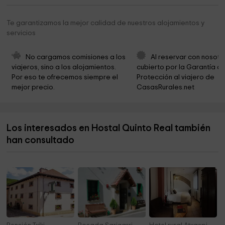
Three Trees
5,6 km
Te garantizamos la mejor calidad de nuestros alojamientos y
servicios
Ayuntamiento de Esteribar
5,6 km
The Era
5,7 km
No cargamos comisiones a los 
Al reservar con nosotr
viajeros, sino a los alojamientos. 
cubierto por la Garantía de
Monte Tiratún
5,8 km
Por eso te ofrecemos siempre el 
Protección al viajero de 
mejor precio.
CasasRurales.net
Iglesia de San Saturnino
5,8 km
Parroquia de San Esteban
5,9 km
Los interesados en Hostal Quinto Real también
Iglesia San Miguel
6,1 km
han consultado
Erroibar Ayuntamiento
6,3 km