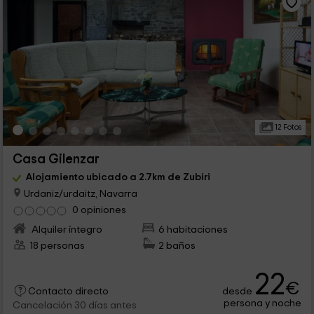
12 Fotos
Casa Gilenzar
Alojamiento ubicado a 2.7km de Zubiri
Urdaniz/urdaitz, Navarra
0 opiniones
Alquiler íntegro
6 habitaciones
18 personas
2 baños
22
€
desde
Contacto directo
persona y noche
Cancelación 30 días antes