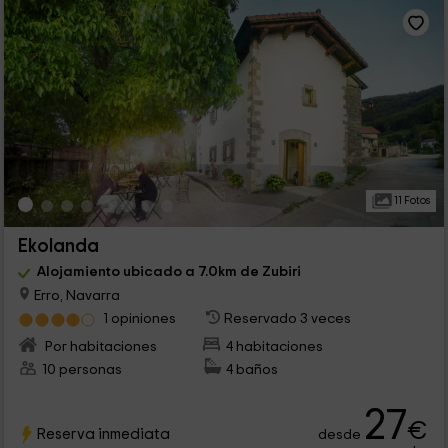
11 Fotos
Ekolanda
Alojamiento ubicado a 7.0km de Zubiri
Erro, Navarra
1 opiniones
Reservado 3 veces
Por habitaciones
4 habitaciones
10 personas
4 baños
27
€
Reserva inmediata
desde