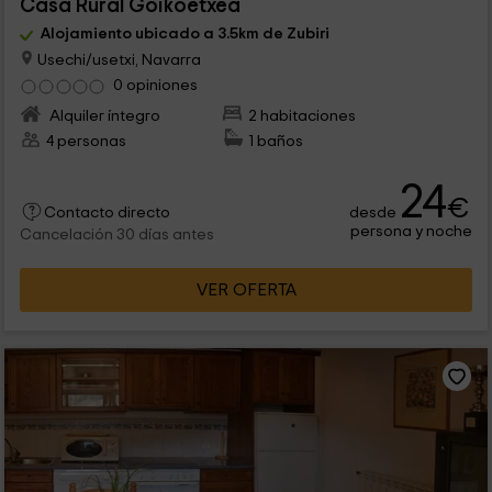
Casa Rural Goikoetxea
Alojamiento ubicado a 3.5km de Zubiri
Usechi/usetxi, Navarra
0 opiniones
Alquiler íntegro
2 habitaciones
4 personas
1 baños
24
€
desde
Contacto directo
persona y noche
Cancelación 30 días antes
VER OFERTA