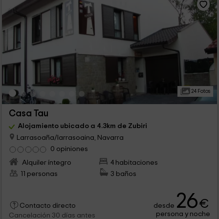
24 Fotos
Casa Tau
Alojamiento ubicado a 4.3km de Zubiri
Larrasoaña/larrasoaina, Navarra
0 opiniones
Alquiler íntegro
4 habitaciones
11 personas
3 baños
26
€
desde
Contacto directo
persona y noche
Cancelación 30 días antes