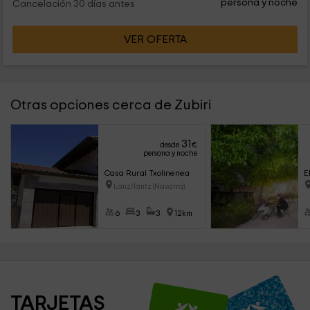
persona y noche
Cancelación 30 días antes
VER OFERTA
Otras opciones cerca de Zubiri
31
desde
€
persona y noche
Casa Rural Txolinenea
E
Lanz/lantz (Navarra)
6
3
3
12km
TARJETAS 