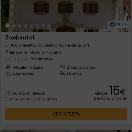
15 Fotos
Etxeberria I
Alojamiento ubicado a 6.6km de Zubiri
Linzoain/lintzoain, Navarra
0 opiniones
Alquiler íntegro
2 habitaciones
4 personas
1 baños
15
€
desde
Contacto directo
persona y noche
Cancelación 30 días antes
VER OFERTA