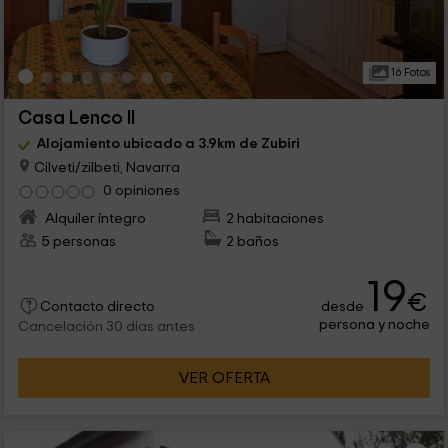
16 Fotos
Casa Lenco II
Alojamiento ubicado a 3.9km de Zubiri
Cilveti/zilbeti, Navarra
0 opiniones
Alquiler íntegro
2 habitaciones
5 personas
2 baños
19
€
desde
Contacto directo
persona y noche
Cancelación 30 días antes
VER OFERTA