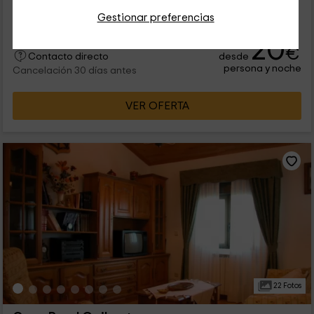
9 personas
4 baños
Gestionar preferencias
20
€
desde
Contacto directo
persona y noche
Cancelación 30 días antes
VER OFERTA
22 Fotos