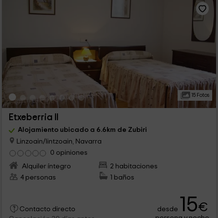
15 Fotos
Etxeberria II
Alojamiento ubicado a 6.6km de Zubiri
Linzoain/lintzoain, Navarra
0 opiniones
Alquiler íntegro
2 habitaciones
4 personas
1 baños
15
€
desde
Contacto directo
persona y noche