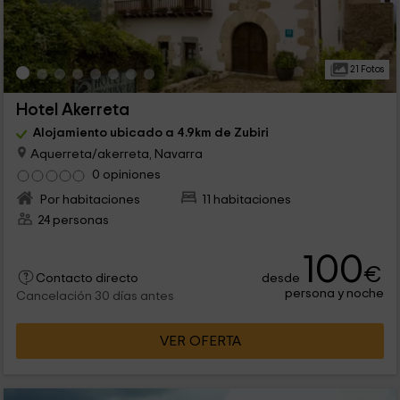
21 Fotos
Hotel Akerreta
Alojamiento ubicado a 4.9km de Zubiri
Aquerreta/akerreta, Navarra
0 opiniones
Por habitaciones
11 habitaciones
24 personas
100
€
desde
Contacto directo
persona y noche
Cancelación 30 días antes
VER OFERTA