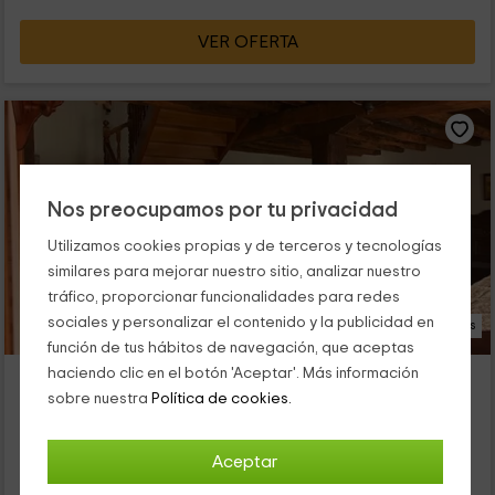
VER OFERTA
Nos preocupamos por tu privacidad
Utilizamos cookies propias y de terceros y tecnologías
similares para mejorar nuestro sitio, analizar nuestro
tráfico, proporcionar funcionalidades para redes
sociales y personalizar el contenido y la publicidad en
14 Fotos
función de tus hábitos de navegación, que aceptas
Borda Lenco Ardiak
haciendo clic en el botón 'Aceptar'. Más información
sobre nuestra
Política de cookies.
Alojamiento ubicado a 3.3km de Zubiri
Cilveti/zilbeti, Navarra
0 opiniones
Aceptar
Alquiler íntegro
4 habitaciones