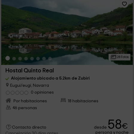
28 Fotos
Hostal Quinto Real
Alojamiento ubicado a 5.2km de Zubiri
Eugui/eugi, Navarra
0 opiniones
Por habitaciones
18 habitaciones
46 personas
58
€
desde
Contacto directo
persona y noche
Cancelación 30 días antes