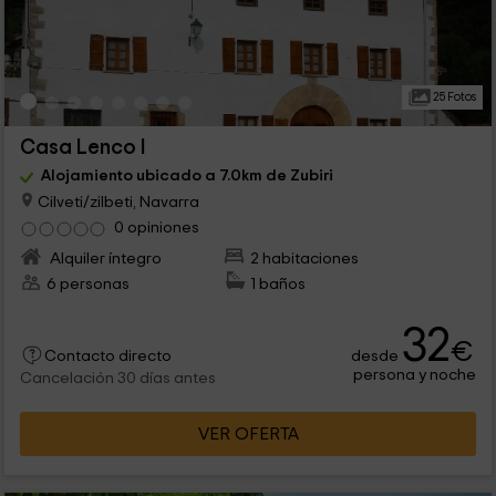
25 Fotos
Casa Lenco I
Alojamiento ubicado a 7.0km de Zubiri
Cilveti/zilbeti, Navarra
0 opiniones
Alquiler íntegro
2 habitaciones
6 personas
1 baños
32
€
desde
Contacto directo
persona y noche
Cancelación 30 días antes
VER OFERTA