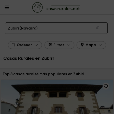
CasasRurales.net
Casas Rurales
Casas Rurales Navarra
Casas Rurales
Zubiri
Las 3 mejores casas rurales en Zubiri de 2026
Zubiri (Navarra)
Ordenar
Filtros
Mapa
Casas Rurales en Zubiri
Ordenar por:
Top 3 casas rurales más populares en Zubiri