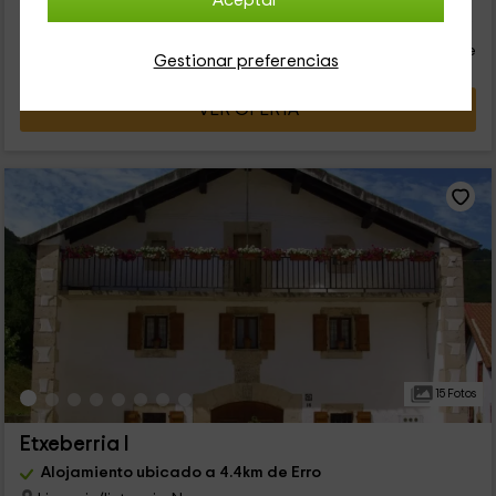
Aceptar
20
€
desde
Contacto directo
persona y noche
Cancelación 30 días antes
Gestionar preferencias
VER OFERTA
15 Fotos
Etxeberria I
Alojamiento ubicado a 4.4km de Erro