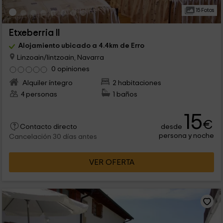
15 Fotos
Etxeberria II
Alojamiento ubicado a 4.4km de Erro
Linzoain/lintzoain, Navarra
0 opiniones
Alquiler íntegro
2 habitaciones
4 personas
1 baños
15
€
desde
Contacto directo
persona y noche
Cancelación 30 días antes
VER OFERTA