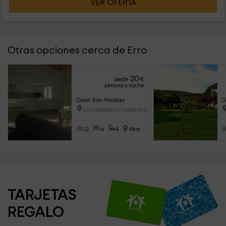
VER OFERTA
Otras opciones cerca de Erro
30
desde
€
persona y noche
Casa San Nicolas
C
Larrasoaña/larrasoaina (Navar
12
6
4
9km
TARJETAS 
REGALO