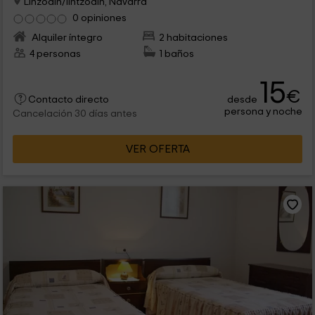
Linzoain/lintzoain, Navarra
0 opiniones
Alquiler íntegro
2 habitaciones
4 personas
1 baños
15
€
desde
Contacto directo
persona y noche
Cancelación 30 días antes
VER OFERTA