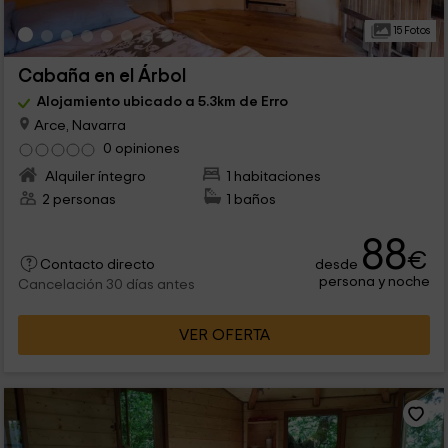
15 Fotos
Cabaña en el Árbol
Alojamiento ubicado a 5.3km de Erro
Arce, Navarra
0 opiniones
Alquiler íntegro
1 habitaciones
2 personas
1 baños
88
€
desde
Contacto directo
persona y noche
Cancelación 30 días antes
VER OFERTA