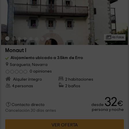
46 Fotos
Monaut I
Alojamiento ubicado a 3.5km de Erro
Saragueta, Navarra
0 opiniones
Alquiler íntegro
2 habitaciones
4 personas
2 baños
32
€
desde
Contacto directo
persona y noche
Cancelación 30 días antes
VER OFERTA