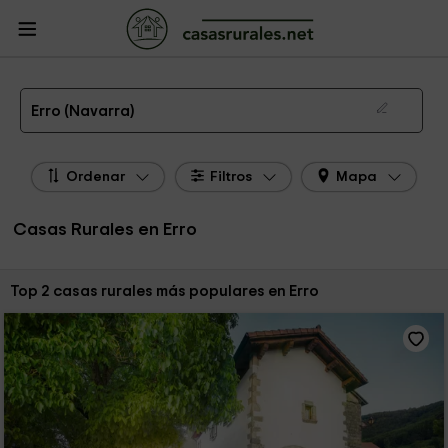
CasasRurales.net
Casas Rurales
Casas Rurales Navarra
Casas Rurales
Erro
Las 2 mejores casas rurales en Erro de 2026
Erro (Navarra)
Ordenar
Filtros
Mapa
Casas Rurales en Erro
Ordenar por:
Top 2 casas rurales más populares en Erro