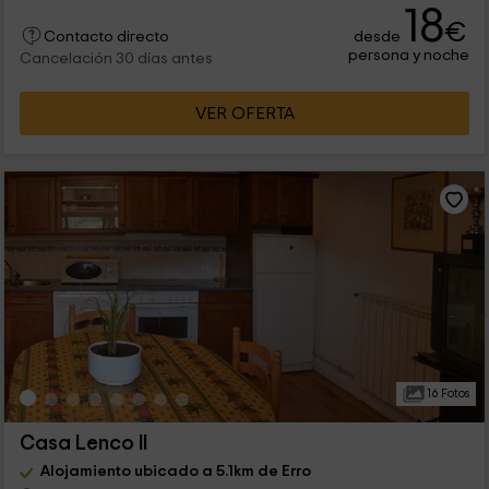
18
€
desde
Contacto directo
persona y noche
Cancelación 30 días antes
VER OFERTA
16 Fotos
Casa Lenco II
Alojamiento ubicado a 5.1km de Erro