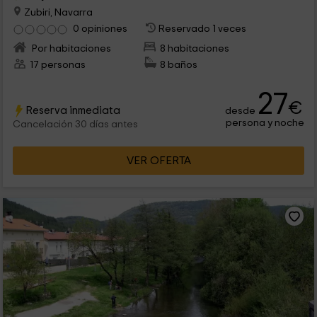
Zubiri, Navarra
0 opiniones
Reservado 1 veces
Por habitaciones
8 habitaciones
17 personas
8 baños
27
€
Reserva inmediata
desde
persona y noche
Cancelación 30 días antes
VER OFERTA