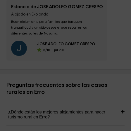
Estancia de JOSE ADOLFO GOMEZ CRESPO
Alojado en Ekolanda
Buen alojamiento para familias que busquen 
tranquilidad y un sitio desde el que recorrer los 
diferentes valles de Navarra.

JOSE ADOLFO GOMEZ CRESPO
Se echan en falta servicios como pueden ser 
J
8
/10
jul-2018
supermercados...
Preguntas frecuentes sobre las casas
rurales en Erro
¿Dónde están los mejores alojamientos para hacer
turismo rural en Erro?