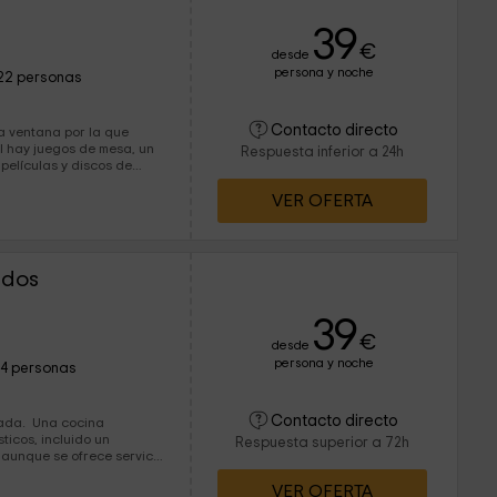
39
€
desde
persona y noche
22 personas
Contacto directo
a ventana por la que
l hay juegos de mesa, un
Respuesta inferior a 24h
películas y discos de
VER OFERTA
edos
39
€
desde
persona y noche
14 personas
Contacto directo
 cocina
ticos, incluido un
Respuesta superior a 72h
 aunque se ofrece servicio
VER OFERTA