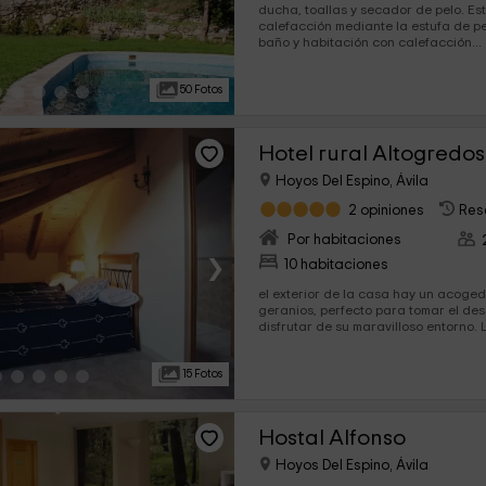
ducha, toallas y secador de pelo. Este alojamiento posee
calefacción mediante la estufa de p
baño y habitación con calefacción...
50 Fotos
Hotel rural Altogredos
Hoyos Del Espino, Ávila
2 opiniones
Res
Por habitaciones
›
10 habitaciones
el exterior de la casa hay un acoged
geranios, perfecto para tomar el de
disfrutar de su maravilloso entorno. La casa admite mascotas
con...
15 Fotos
Hostal Alfonso
Hoyos Del Espino, Ávila