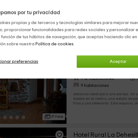
›
22 habitaciones
pamos por tu privacidad
espacios: Una habitación con cama de matrimonio y
encantadoras paredes empedradas. 
okies propias y de terceros y tecnologías similares para mejorar nuest
junto a la cama, hay una bañera de
personas, por lo que se trata de...
co, proporcionar funcionalidades para redes sociales y personalizar e
24 Fotos
 función de tus hábitos de navegación, que aceptas haciendo clic en 
ión sobre nuestra
Política de cookies.
El Refugio de Gredos
ionar preferencias
Aceptar
Navarredonda De Gredos, Ávil
0 opiniones
Por habitaciones
›
9 habitaciones
estancia ideal para una pareja. Un salón-comedor con una
mesita en el centro, una estufa de p
fríos y una televisión. Este espacio, 
37 Fotos
Hotel Rural La Dehesil