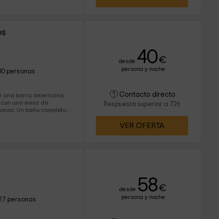
os
40
€
desde
persona y noche
30 personas
Contacto directo
r una barra americana,
 con una mesa de
Respuesta superior a 72h
completo
VER OFERTA
58
€
desde
persona y noche
27 personas