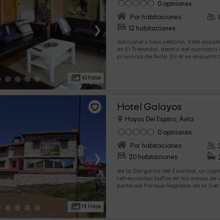
0 opiniones
Por habitaciones
›
12 habitaciones
adicional y bajo petición. Este alojamiento rural está situado
en El Tremedal, dentro del municipio 
provincia de Ávila. En él se encuen
43 Fotos
Hotel Galayos
Hoyos Del Espino, Ávila
0 opiniones
Por habitaciones
›
20 habitaciones
de la Garganta del Endrinal, un lugar
refrescantes baños en los meses de verano. El Tre
parte del Parque Regional de la Sier
se trata de...
19 Fotos