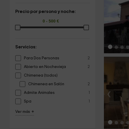
Precio por persona y noche:
‹
Servicios:
Para Dos Personas
2
Abierto en Nochevieja
2
Chimenea (todos)
Chimenea en Salón
2
‹
Admite Animales
1
Spa
1
+
Ver más