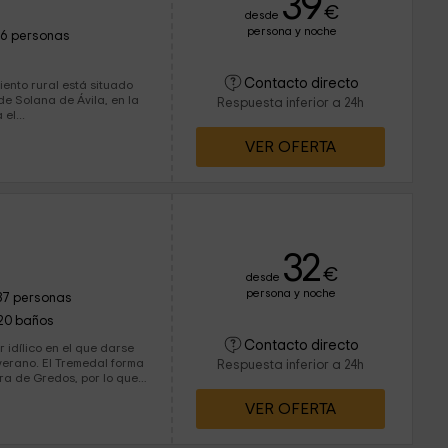
39
€
desde
persona y noche
16 personas
Contacto directo
de Solana de Ávila, en la
Respuesta inferior a 24h
tra el...
VER OFERTA
32
€
desde
persona y noche
37 personas
20 baños
Contacto directo
 idílico en el que darse
medal forma
Respuesta inferior a 24h
ra de Gredos, por lo que
VER OFERTA