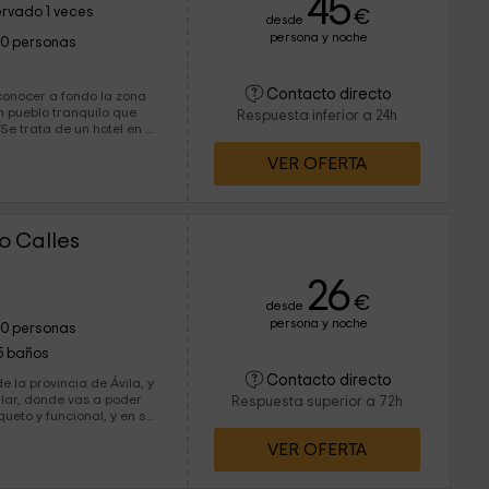
45
rvado 1 veces
€
desde
persona y noche
10 personas
Contacto directo
 conocer a fondo la zona
n pueblo tranquilo que
Respuesta inferior a 24h
l
rentes tipos de
VER OFERTA
ser de matrimonio, o con
r completar tu
rural. ¡Te esperamos!
o Calles
26
€
desde
persona y noche
10 personas
5 baños
Contacto directo
 la provincia de Ávila, y
llar, donde vas a poder
Respuesta superior a 72h
nes dobles con todo lo
VER OFERTA
jor descanso y las mejores