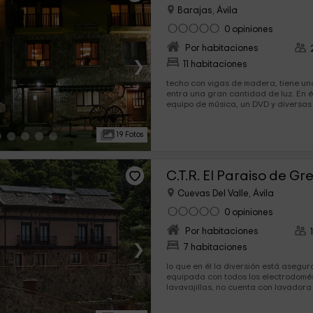
Barajas, Ávila
0 opiniones
Por habitaciones
›
11 habitaciones
techo con vigas de madera, tiene un
entra una gran cantidad de luz. En é
equipo de música, un DVD y diversas 
música,...
19 Fotos
C.T.R. El Paraiso de Gr
Cuevas Del Valle, Ávila
0 opiniones
Por habitaciones
›
7 habitaciones
lo que en él la diversión está asegurada. Una
equipada con todos los electrodomés
lavavajillas, no cuenta con lavadora
de...