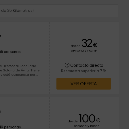
 de 25 Kilómetros)
a
32
€
desde
persona y noche
55 personas
Contacto directo
el Tremedal, localidad
olana de Ávila. Tiene
Respuesta superior a 72h
 y está compuesta por
VER OFERTA
a
100
€
desde
persona y noche
49 personas