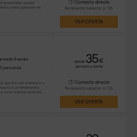
Contacto directo
ellets y está apoyada en
Respuesta superior a 72h
VER OFERTA
35
ervado 3 veces
€
desde
persona y noche
21 personas
Contacto directo
or porche con mobiliario y
sayuno o un tentempié y
Respuesta superior a 72h
VER OFERTA