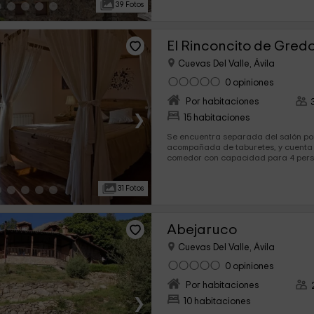
39 Fotos
El Rinconcito de Gred
Cuevas Del Valle, Ávila
0 opiniones
Por habitaciones
›
15 habitaciones
Se encuentra separada del salón po
acompañada de taburetes, y cuenta
comedor con capacidad para 4 personas. Un baño 
dotado...
31 Fotos
Abejaruco
Cuevas Del Valle, Ávila
0 opiniones
Por habitaciones
›
10 habitaciones