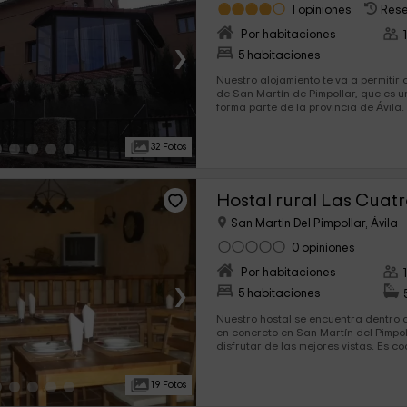
1 opiniones
Rese
Por habitaciones
›
5 habitaciones
Nuestro alojamiento te va a permitir
de San Martín de Pimpollar, que es u
forma parte de la provincia de Ávila. Se trata de un hotel en e
que vas a poder elegir entre los dife
habitaciones que tiene, que pueden 
32 Fotos
un par de camas individuales. Tenemos un montón de
instalaciones con las que vas a pode
experiencia de turismo 
Hostal rural Las Cuatr
San Martin Del Pimpollar, Ávila
0 opiniones
Por habitaciones
›
5 habitaciones
Nuestro hostal se encuentra dentro de
en concreto en San Martín del Pimpo
disfrutar de las mejores vistas. Es coqueto y funcional, y en su
interior vas a encontrrar 5 habitacio
necesario para que disfrutes del me
19 Fotos
vistas. ¡Te esperamos!