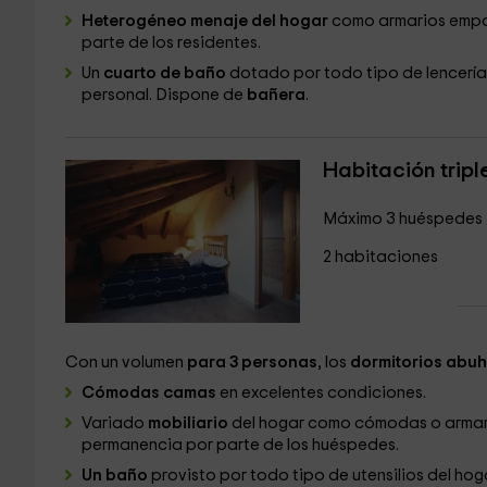
Heterogéneo menaje del hogar
como armarios empo
parte de los residentes.
Un
cuarto de baño
dotado por todo tipo de lencería
personal. Dispone de
bañera
.
Habitación tripl
Máximo 3 huéspedes
2 habitaciones
Con un volumen
para 3 personas
, los
dormitorios abuh
Cómodas camas
en excelentes condiciones.
Variado
mobiliario
del hogar como cómodas o arma
permanencia por parte de los huéspedes.
Un baño
provisto por todo tipo de utensilios del h