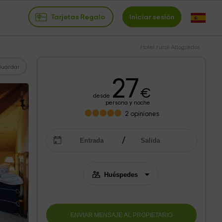
Tarjetas Regalo
Iniciar sesión
Hotel rural Altogredos
Guardar
27
€
desde
persona y noche
2
opiniones