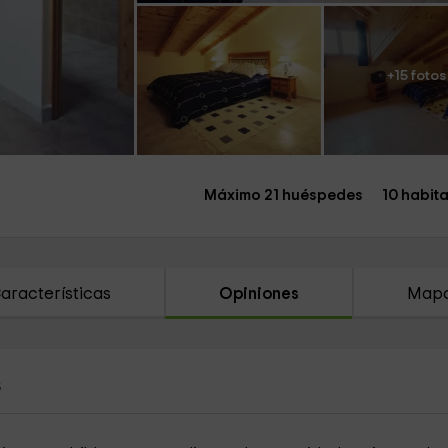
+15 fotos
Máximo 21 huéspedes
10 habit
aracterísticas
Opiniones
Map
s