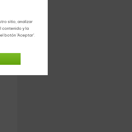
ro sitio, analizar
l contenido y la
el botón 'Aceptar'.
8
€
oche