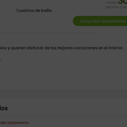
3
desde
persona y n
1 cuartos de baño
os y quieren disfrutar de las mejores vacaciones en el interior.
:
dos
s del alojamiento