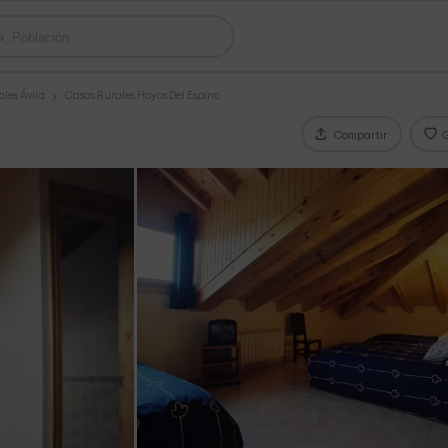
les Ávila
Casas Rurales Hoyos Del Espino
Compartir