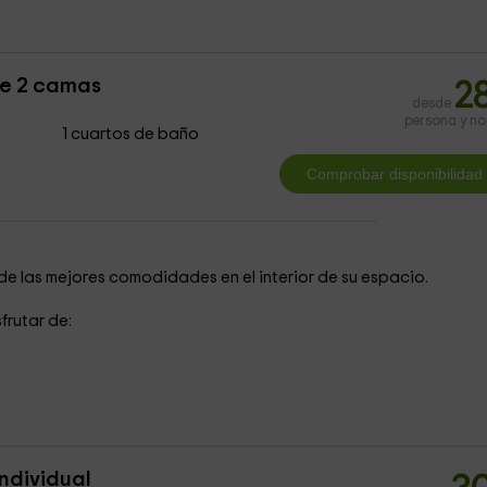
le 2 camas
2
desde
persona y n
1 cuartos de baño
de las mejores comodidades en el interior de su espacio.
frutar de:
ndividual