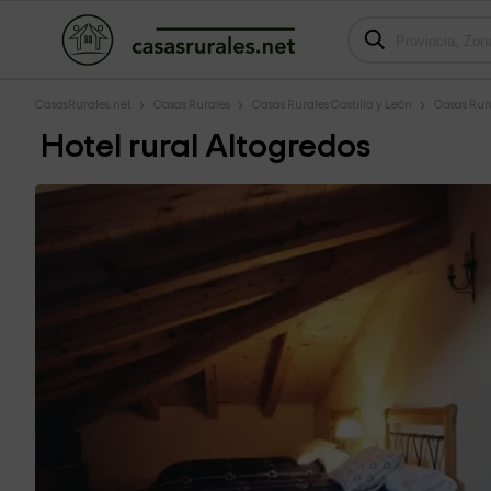
CasasRurales.net
Casas Rurales
Casas Rurales Castilla y León
Casas Rura
Hotel rural Altogredos