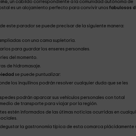
pino
, un cabildo correspondiente a la comunidad autónoma de
hostal es un alojamiento perfecto para convivir unos
fabulosos d
 de este parador se puede precisar de la siguiente manera:
ampliadas con una cama supletoria.
ios para guardar los enseres personales.
eries del momento.
ras de hidromasaje.
piedad
se puede puntualizar:
nde los inquilinos podrán resolver cualquier duda que se les
spedes podrán aparcar sus vehículos personales con total
edio de transporte para viajar por la región.
tes estén informados de las útimas noticias ocurridas en cualqui
ociales.
 degustar la gastronomía típica de esta comarca plácidamente 