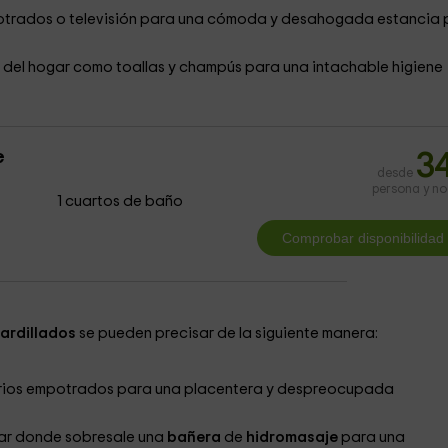
trados o televisión para una cómoda y desahogada estancia 
 del hogar como toallas y champús para una intachable higiene
e
3
desde
persona y n
1 cuartos de baño
ardillados
se pueden precisar de la siguiente manera:
rios empotrados para una placentera y despreocupada
ogar donde sobresale una
bañera
de
hidromasaje
para una