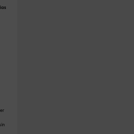
ías
er
sin