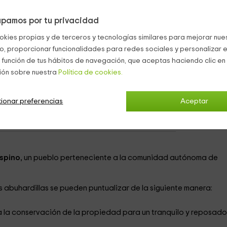
oteles con encanto Hoyos Del Espino
pamos por tu privacidad
okies propias y de terceros y tecnologías similares para mejorar nuest
co, proporcionar funcionalidades para redes sociales y personalizar e
 función de tus hábitos de navegación, que aceptas haciendo clic en 
e Matrimonio
2
ión sobre nuestra
Política de cookies.
desde
persona y n
1 cuartos de baño
ionar preferencias
Aceptar
Espino
, un pueblo perteneciente a la comunidad autónoma de
 abuhardillas se pueden puntualizar de la siguiente manera:
 la conservación de la propiedad para un tranquilo y reposado