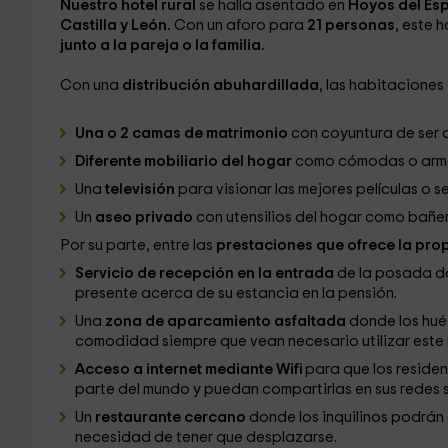
Nuestro hotel rural
se halla asentado en
Hoyos del Es
Castilla y León.
Con un aforo para
21 personas
, este 
junto a la pareja o la familia.
Con una
distribución abuhardillada
, las habitaciones
Una o 2 camas de matrimonio
con coyuntura de ser 
Diferente mobiliario del hogar
como cómodas o armar
Una
televisión
para visionar las mejores películas o s
Un
aseo privado
con utensilios del hogar como bañe
Por su parte, entre las
prestaciones que ofrece la pro
Servicio de recepción en la entrada
de la posada do
presente acerca de su estancia en la pensión.
Una
zona de aparcamiento asfaltada
donde los hué
comodidad siempre que vean necesario utilizar este m
Acceso a internet mediante Wifi
para que los residen
parte del mundo y puedan compartirlas en sus redes s
Un
restaurante cercano
donde los inquilinos podrán
necesidad de tener que desplazarse.