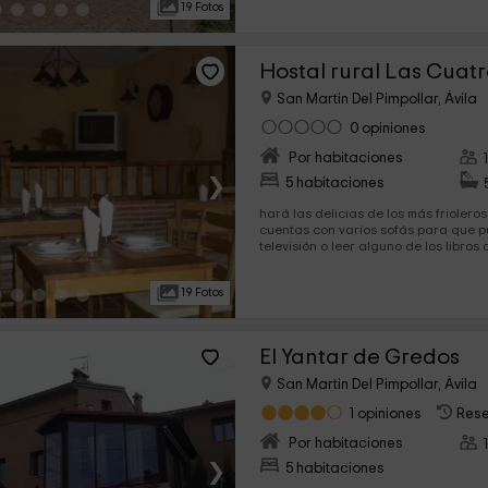
19 Fotos
Hostal rural Las Cuatr
San Martin Del Pimpollar, Ávila
0 opiniones
Por habitaciones
›
5 habitaciones
hará las delicias de los más frioleros
cuentas con varios sofás para que p
televisión o leer alguno de los libro
en...
19 Fotos
El Yantar de Gredos
San Martin Del Pimpollar, Ávila
1 opiniones
Rese
Por habitaciones
›
5 habitaciones