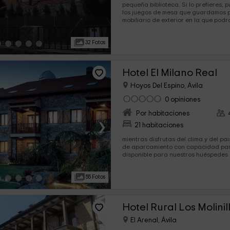
pequeña biblioteca. Si lo prefieres,
los juegos de mesa que guardamos para ti. Te
mobiliario de exterior en la que podr
32 Fotos
Hotel El Milano Real
Hoyos Del Espino, Ávila
0 opiniones
Por habitaciones
›
21 habitaciones
mientras disfrutas del clima y del paisa
de aparcamiento con capacidad para var
disponible para nuestros huéspedes 
nuestra...
55 Fotos
Hotel Rural Los Molinil
El Arenal, Ávila