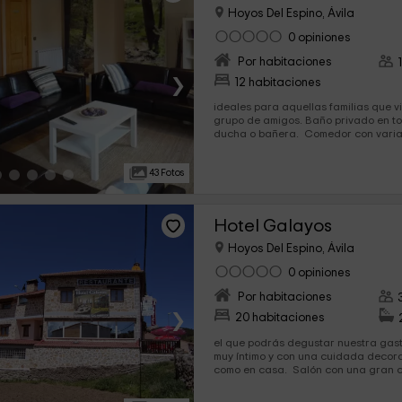
Hoyos Del Espino, Ávila
0 opiniones
Por habitaciones
›
12 habitaciones
ideales para aquellas familias que v
grupo de amigos. Baño privado en todas las habitaciones con
ducha o bañera. Comedor con 
43 Fotos
Hotel Galayos
Hoyos Del Espino, Ávila
0 opiniones
Por habitaciones
›
20 habitaciones
el que podrás degustar nuestra gas
muy íntimo y con una cuidada decora
como en casa. Salón con una g