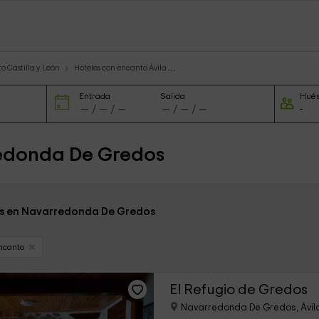
o Castilla y León
Hoteles con encanto Ávila
Entrada
Salida
Hué
redonda De Gredos
es en Navarredonda De Gredos
ncanto
El Refugio de Gredos
Navarredonda De Gredos, Ávil