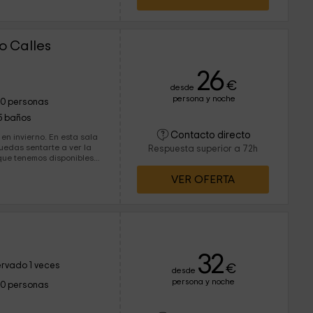
o Calles
26
€
desde
persona y noche
10 personas
5 baños
Contacto directo
 en invierno. En esta sala
uedas sentarte a ver la
Respuesta superior a 72h
s que tenemos disponibles
VER OFERTA
32
rvado 1 veces
€
desde
persona y noche
10 personas