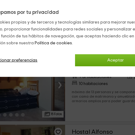
›
11 habitaciones
pamos por tu privacidad
casa se encuentra en Arenas de San
pueblo, capital de la comarca del val
okies propias y de terceros y tecnologías similares para mejorar nuest
pertenece a Ávila. El hotel rural, de reciente construcción,
tiene una...
co, proporcionar funcionalidades para redes sociales y personalizar e
19 Fotos
 función de tus hábitos de navegación, que aceptas haciendo clic en 
ión sobre nuestra
Política de cookies.
Hotel rural Altogredos
ionar preferencias
Aceptar
Hoyos Del Espino, Ávila
2 opiniones
Res
Por habitaciones
›
10 habitaciones
máxima de 13 personas y se compone de: 3 habitaciones
con cama de matrimonio y amueblada
armarios amplios para poder guardar
habitaciones...
15 Fotos
Hostal Alfonso