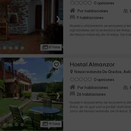
0 opiniones
Por habitaciones
›
9 habitaciones
Nuestro alojamiento se encuentra en
agradables de la provincia de Ávila,
de Navarredonda de Gredos. Se trata de un espacio tranquilo
en el que vas a poder elegir entre la
que te ofrecemos, y en las que vas a 
37 Fotos
comodidades en el interior. Y en los exteriores, ¡todo un mundo
por explorar!
Hostal Almanzor
Navarredonda De Gredos, Ávil
0 opiniones
Por habitaciones
›
26 habitaciones
Nuestro alojamiento se encuentra de
Ávila, en la que vas a poder disfruta
zona de Navarredonda de Gredos. Este hotel dispone de
espacio para 55 personas, que van a
nuestras 26 habitaciones quieren qu
19 Fotos