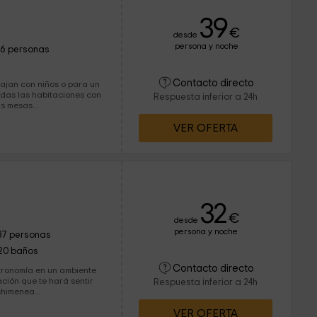
39
€
desde
persona y noche
16 personas
Contacto directo
iajan con niños o para un
Respuesta inferior a 24h
varias mesas...
VER OFERTA
32
€
desde
persona y noche
37 personas
20 baños
Contacto directo
tronomía en un ambiente
ción que te hará sentir
Respuesta inferior a 24h
ran chimenea...
VER OFERTA