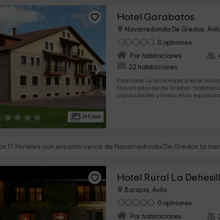
Hotel Garabatos
Navarredonda De Gredos, Ávil
0 opiniones
Por habitaciones
›
22 habitaciones
Este hotel rural os espera en el muni
Navarredonda de Gredos. Habitacio
capacidades y todas ellas equipadas 
más modernos os están esperando p
descanso total. Contamos con dormi
24 Fotos
os 17 Hoteles con encanto cerca de Navarredonda De Gredos (a men
Hotel Rural La Dehesil
Barajas, Ávila
0 opiniones
Por habitaciones