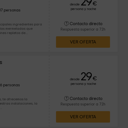
29
€
desde
persona y noche
37 personas
Contacto directo
ncipales ingredientes para
y las mermeladas que
Respuesta superior a 72h
ar en el desayuno. Jardines repletos de...
VER OFERTA
s
29
€
desde
persona y noche
16 personas
Contacto directo
estras instalaciones, la
Respuesta superior a 72h
..
VER OFERTA