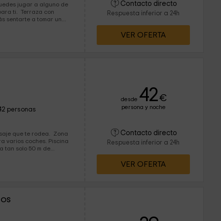
Contacto directo
 puedes jugar a alguno de
rraza con
Respuesta inferior a 24h
ás sentarte a tomar un...
VER OFERTA
42
€
desde
persona y noche
42 personas
Contacto directo
je que te rodea. Zona
ios coches. Piscina
Respuesta inferior a 24h
a tan solo 50 m de
VER OFERTA
los