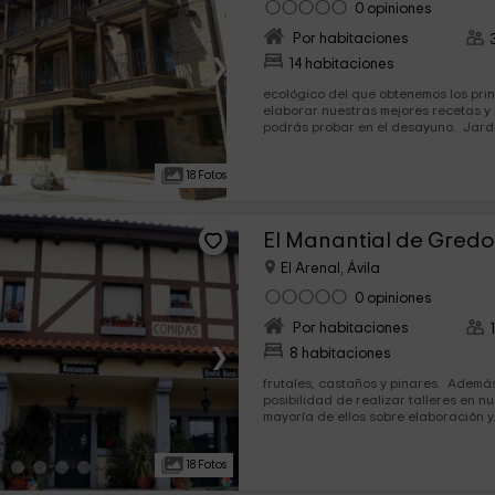
0 opiniones
Por habitaciones
›
14 habitaciones
ecológico del que obtenemos los pri
elaborar nuestras mejores recetas 
podrás prob
18 Fotos
El Manantial de Gredo
El Arenal, Ávila
0 opiniones
Por habitaciones
›
8 habitaciones
frutales, castaños y pinares. Además, te ofrecemos la
posibilidad de realizar talleres en nu
mayoría de ellos sobre elaboración y.
18 Fotos