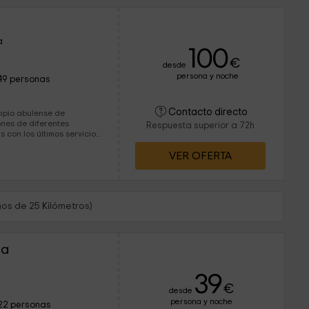
a
100
€
desde
persona y noche
49 personas
Contacto directo
cipio abulense de
nes de diferentes
Respuesta superior a 72h
con los últimos servicios
ara proporcionaros un
VER OFERTA
torios adaptados.
os de 25 Kilómetros)
la
39
€
desde
persona y noche
22 personas