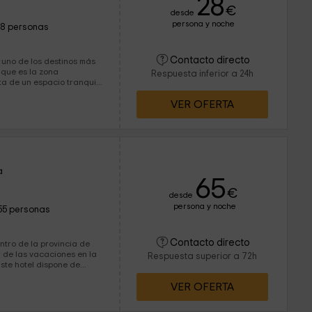
28
€
desde
persona y noche
18 personas
Contacto directo
 uno de los destinos más
 que es la zona
Respuesta inferior a 24h
s diferentes habitaciones
VER OFERTA
tener todo tipo de
a
65
€
desde
persona y noche
55 personas
Contacto directo
ntro de la provincia de
r de las vacaciones en la
Respuesta superior a 72h
 poder elegir en cuál de
VER OFERTA
edarse. ¡Bienvenidos!