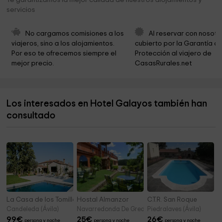
Te garantizamos la mejor calidad de nuestros alojamientos y
servicios
Municipio de Navarredonda de Gredos
3,7 km
Laguna Cañada del Gallo
5,4 km
No cargamos comisiones a los 
Al reservar con nosotr
viajeros, sino a los alojamientos. 
cubierto por la Garantía de
Pozo De Las Paredes
6,1 km
Por eso te ofrecemos siempre el 
Protección al viajero de 
mejor precio.
CasasRurales.net
Nacimiento del rio Tormes
7,3 km
Iglesia Parroquial de San Martín Obispo
8,3 km
Los interesados en Hotel Galayos también han
Ermita del Cristo
8,4 km
consultado
Ayuntamiento de San Martín de la Vega del
8,5 km
Alberche
La Casa de los Tomillares
Hostal Almanzor
C.T.R. San Roque
Candeleda (Ávila)
Navarredonda De Gredos (Ávila)
Piedralaves (Ávila)
99
€
25
€
26
€
persona y noche
persona y noche
persona y noche