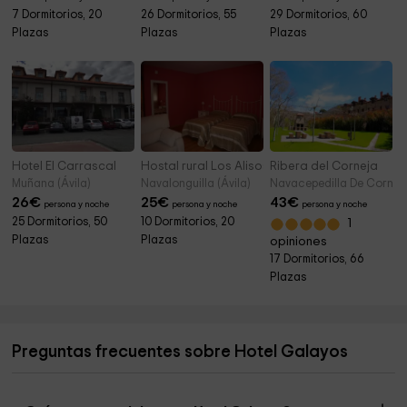
7 Dormitorios, 20
26 Dormitorios, 55
29 Dormitorios, 60
Plazas
Plazas
Plazas
Hotel El Carrascal
Hostal rural Los Alisos
Ribera del Corneja
Muñana (Ávila)
Navalonguilla (Ávila)
Navacepedilla De Corneja
26
€
25
€
43
€
persona y noche
persona y noche
persona y noche
25 Dormitorios, 50
10 Dormitorios, 20
1
Plazas
Plazas
opiniones
17 Dormitorios, 66
Plazas
Preguntas frecuentes sobre Hotel Galayos