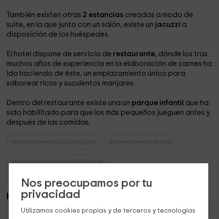
También existen otras
2 estancias
creadas a modo de
suite, en la que junto con un salón, existe un
jacuzzi
a
disposición de los huéspedes.
El hotel dispone de servicio de
restaurante
, dónde los tras
muchos años de experiencia en la elaboración de carnes ha
ido haciendo de éste, un emplazamiento único para
saborear ricos y suculentos manjares.
Dentro del restaurante existe una un
parque infantil
que ha
sido habilitado para que los más pequeños jueguen antes y
después de las comidas.
Hoteles con encanto Castilla y León
Hoteles con encanto Ávila
Hoteles con encanto Hoyos Del Espino
Nos preocupamos por tu
privacidad
Habitaciones
Utilizamos cookies propias y de terceros y tecnologías