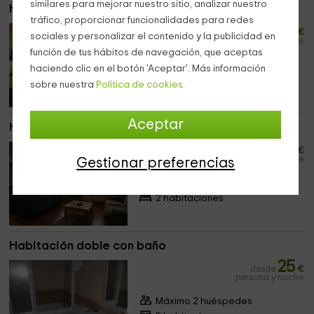
similares para mejorar nuestro sitio, analizar nuestro
Habitación doble 2 camas
tráfico, proporcionar funcionalidades para redes
25
desde
€
sociales y personalizar el contenido y la publicidad en
persona y noche
función de tus hábitos de navegación, que aceptas
Máximo 2 huéspedes
haciendo clic en el botón 'Aceptar'. Más información
5 habitaciones
sobre nuestra
Política de cookies.
Aceptar
Habitación Suite
40
desde
€
persona y noche
Gestionar preferencias
Máximo 2 huéspedes
2 habitaciones
Habitación doble con baño
25
desde
€
persona y noche
Máximo 2 huéspedes