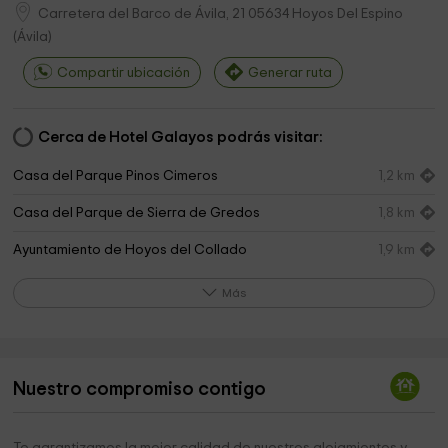
Carretera del Barco de Ávila, 21
05634
Hoyos Del Espino
(
Ávila
)
Compartir ubicación
Generar ruta
Cerca de Hotel Galayos podrás visitar:
Casa del Parque Pinos Cimeros
1,2 km
Casa del Parque de Sierra de Gredos
1,8 km
Ayuntamiento de Hoyos del Collado
1,9 km
Puente Del Duque
2,0 km
Más
Chorreras de Navarredonda de Gredos
2,7 km
Iglesia de San Benito Abad
3,0 km
Nuestro compromiso contigo
Ermita de San Antonio
3,3 km
Parroquia de Nuestra Señora de la Asunción
3,6 km