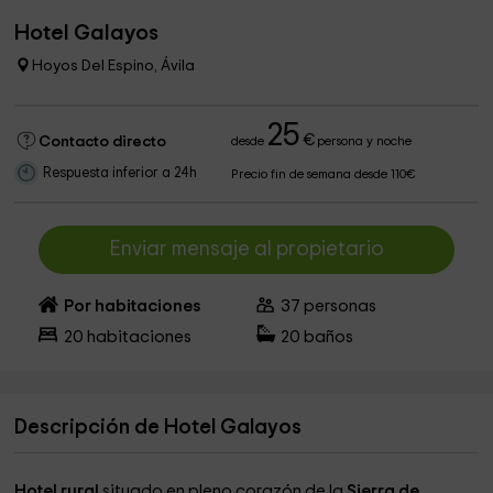
Hotel Galayos
Hoyos Del Espino, Ávila
25
€
Contacto directo
desde
persona y noche
Respuesta inferior a 24h
Precio fin de semana desde 110€
Enviar mensaje al propietario
Por habitaciones
37
personas
20
habitaciones
20
baños
Descripción de Hotel Galayos
Hotel rural
situado en pleno corazón de la
Sierra de