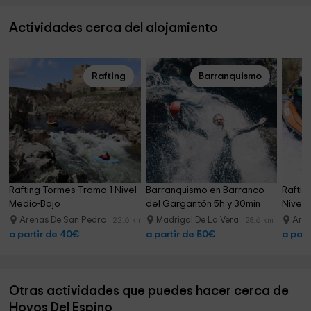
Actividades cerca del alojamiento
Rafting
Barranquismo
Rafting Tormes-Tramo 1 Nivel 
Barranquismo en Barranco 
Raftin
Medio-Bajo
del Gargantón 5h y 30min
Nivel 
Arenas De San Pedro
Madrigal De La Vera
Aren
22.6 km
28.6 km
a partir de 40€
a partir de 50€
a part
Otras actividades que puedes hacer cerca de
Hoyos Del Espino