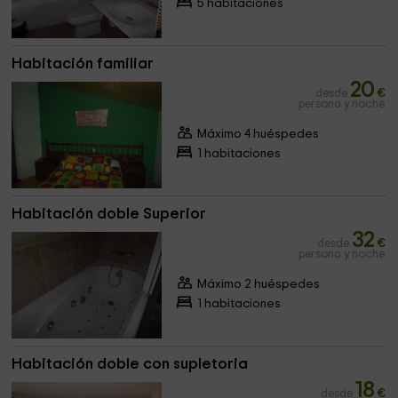
5 habitaciones
Habitación familiar
20
desde
€
persona y noche
Máximo 4 huéspedes
1 habitaciones
Habitación doble Superior
32
desde
€
persona y noche
Máximo 2 huéspedes
1 habitaciones
Habitación doble con supletoria
18
desde
€