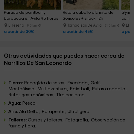
Partida de paintball y 
Ruta a caballo a Ermita de 
Gymka
barbacoa en Ávila 4.5 horas
Sonsoles + snack , 2h
con me
El Fresno
Tornadizos De Avila
El F
9.5 km
21.5 km
a partir de 30€
a partir de 45€
a part
Otras actividades que puedes hacer cerca de
Narrillos De San Leonardo
Tierra:
Recogida de setas, Escalada, Golf,
Montañismo, Multiaventura, Paintball, Rutas a caballo,
Rutas gastronómicas, Tiro con arco.
Agua:
Pesca.
Aire:
Ala Delta, Parapente, Ultraligero.
Talleres:
Cursos y talleres, Fotografía, Observación de
fauna y flora.