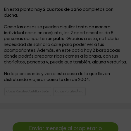
En esta planta hay
2 cuartos de baño
completos con
ducha.
Como las casas se pueden alquilar tanto de manera
individual como en conjunto, los 2 apartamentos de 8
personas comparten un
patio
. Gracias a esto, no habría
necesidad de salir a la calle para poder ver a tus
acompañantes. Además, en este patio hay 2
barbacoas
donde podrás preparar ricas carnes a la brasa, con sus
choricitos, panceta y, puede que también, alguna verdurita.
No lo pienses más y ven a esta casa de la que llevan
disfrutando viajeros como tú desde 2004.
Casas Rurales Castilla y León
Casas Rurales Ávila
Enviar mensaje al propietario