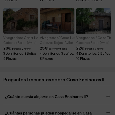
12 Plazas
16 Plazas
Baños, 27 Plazas
Vivegredos/ Casa Tía Modesta
Vivegredos/ Casa Lucía
Vivegredos / Casa Tía C
Cabezas Bajas (Ávila)
Cabezas Bajas (Ávila)
Cabezas Bajas (Ávila)
28
€
25
€
22
€
persona y noche
persona y noche
persona y noche
3 Dormitorios, 2 Baños,
4 Dormitorios, 3 Baños,
4 Dormitorios, 2 Baños,
6 Plazas
8 Plazas
10 Plazas
Preguntas frecuentes sobre Casa Encinares II
¿Cuánto cuesta alojarse en Casa Encinares II?
¿Cuántas personas pueden hospedarse en Casa