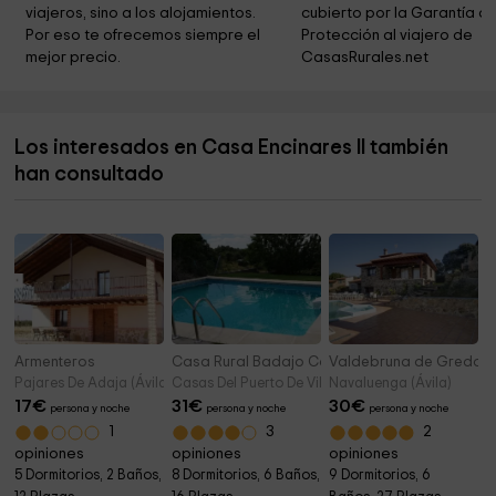
de Jesús Curia Provincial
viajeros, sino a los alojamientos. 
cubierto por la Garantía de
Por eso te ofrecemos siempre el 
Protección al viajero de 
Las Tres Cruces
4,8 km
mejor precio.
CasasRurales.net
Parroquia De La Sagrada Familia
4,9 km
Parroquia De San Vicente
4,9 km
Los interesados en Casa Encinares II también
Carmelitas Misioneras
4,9 km
han consultado
Museo de Ávila
5,0 km
Armenteros
Casa Rural Badajo Caldereros
Valdebruna de Gredos
Pajares De Adaja (Ávila)
Casas Del Puerto De Villatoro (Ávila)
Navaluenga (Ávila)
17
€
31
€
30
€
persona y noche
persona y noche
persona y noche
1
3
2
opiniones
opiniones
opiniones
5 Dormitorios, 2 Baños,
8 Dormitorios, 6 Baños,
9 Dormitorios, 6