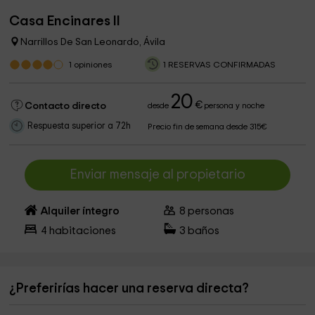
Casa Encinares II
Narrillos De San Leonardo, Ávila
1
opiniones
1 RESERVAS CONFIRMADAS
20
€
Contacto directo
desde
persona y noche
Respuesta superior a 72h
Precio fin de semana desde 315€
Enviar mensaje al propietario
Alquiler íntegro
8
personas
4
habitaciones
3
baños
¿Preferirías hacer una reserva directa?