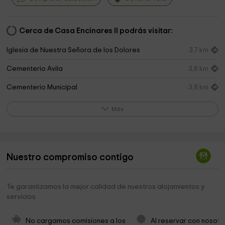
Cerca de Casa Encinares II podrás visitar:
Iglesia de Nuestra Señora de los Dolores
3,7 km
Cementerio Avila
3,8 km
Cementerio Municipal
3,8 km
Ermita de San Segundo
4,3 km
Más
Palacio polentinos
4,7 km
Seminario Diocesano
4,7 km
Nuestro compromiso contigo
Ermita del Cristo
4,8 km
Brotherhood of Our Lady of Hope
4,8 km
Te garantizamos la mejor calidad de nuestros alojamientos y
servicios
San Vicente
4,8 km
Carmelitas Misioneras Provincia de Santa Teresa
4,8 km
No cargamos comisiones a los 
Al reservar con nosotr