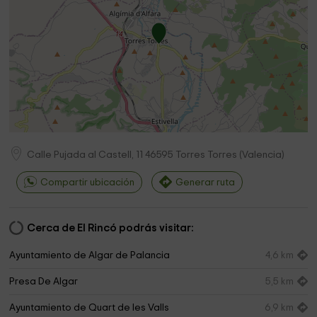
Calle Pujada al Castell, 11
46595
Torres Torres
(
Valencia
)
Compartir ubicación
Generar ruta
Cerca de El Rincó podrás visitar:
Ayuntamiento de Algar de Palancia
4,6 km
Presa De Algar
5,5 km
Ayuntamiento de Quart de les Valls
6,9 km