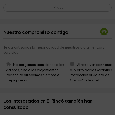
Facultad Adventista de Teología
7,2 km
Más
Moli Nou
7,3 km
Iglesia Adventista del Séptimo Día - CEAS
7,4 km
Nuestro compromiso contigo
Centro Cívico
7,4 km
Ayuntamiento de Petrés
7,5 km
Te garantizamos la mejor calidad de nuestros alojamientos y
servicios
Ayuntamiento de Quartell
7,5 km
Ayuntamiento de Gilet
7,5 km
No cargamos comisiones a los 
Al reservar con nosotr
viajeros, sino a los alojamientos. 
cubierto por la Garantía de
La Dehesa
7,8 km
Por eso te ofrecemos siempre el 
Protección al viajero de 
mejor precio.
CasasRurales.net
Parroquia de los Santos Juanes
8,0 km
Ayuntamiento de Benavites
8,0 km
Los interesados en El Rincó también han
Balsa de la Dehesa
8,4 km
consultado
Ayuntamiento de Sot de Ferrer
8,7 km