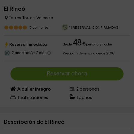
El Rincó
Torres Torres, Valencia
5
opiniones
11 RESERVAS CONFIRMADAS
48
€
Reserva inmediata
desde
persona y noche
Cancelación 7 días
Precio fin de semana desde 250€
Reservar ahora
Alquiler íntegro
2
personas
1
habitaciones
1
baños
Descripción de El Rincó