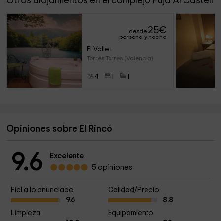
Otros alojamientos en el complejo Puja Al Castell
25
€
desde
persona y noche
El Vallet
Torres Torres (Valencia)
4
1
1
Opiniones sobre El Rincó
9.6
Excelente
5 opiniones
Fiel a lo anunciado
Calidad/Precio
9.6
8.8
Limpieza
Equipamiento