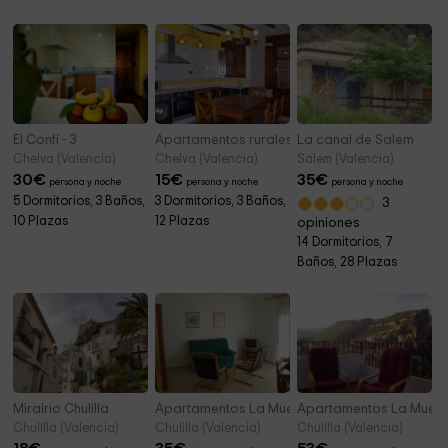
El Confí - 3
Apartamentos rurales Pajuzo
La canal de Salem
Chelva (Valencia)
Chelva (Valencia)
Salem (Valencia)
30
€
15
€
35
€
persona y noche
persona y noche
persona y noche
5 Dormitorios, 3 Baños,
3 Dormitorios, 3 Baños,
3
10 Plazas
12 Plazas
opiniones
14 Dormitorios, 7
Baños, 28 Plazas
Miralrio Chulilla
Apartamentos La Muela 2
Apartamentos La Muela
Chulilla (Valencia)
Chulilla (Valencia)
Chulilla (Valencia)