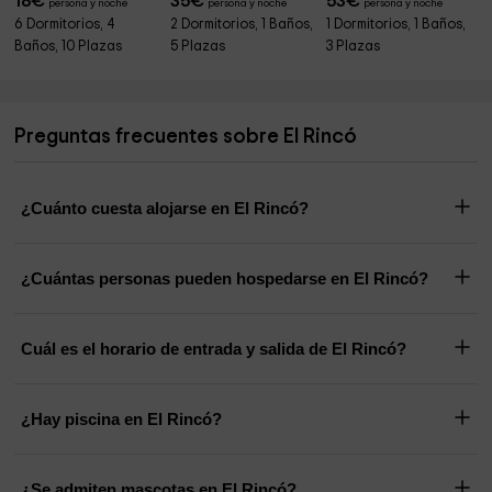
18
€
35
€
53
€
persona y noche
persona y noche
persona y noche
6 Dormitorios, 4
2 Dormitorios, 1 Baños,
1 Dormitorios, 1 Baños,
Baños, 10 Plazas
5 Plazas
3 Plazas
Preguntas frecuentes sobre El Rincó
¿Cuánto cuesta alojarse en El Rincó?
¿Cuántas personas pueden hospedarse en El Rincó?
Cuál es el horario de entrada y salida de El Rincó?
¿Hay piscina en El Rincó?
¿Se admiten mascotas en El Rincó?