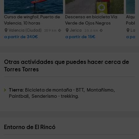
Curso de wingfoil, Puerto de 
Descenso en bicicleta Vía 
Alquil
Valencia, 10 horas
Verde de Ojos Negros
Pobla 
Valencia (Ciudad)
Jerica
La P
28.9 km
26.6 km
a partir de 340€
a partir de 15€
a part
Otras actividades que puedes hacer cerca de
Torres Torres
Tierra:
Bicicleta de montaña - BTT, Montañismo,
Paintball, Senderismo - trekking.
Entorno de El Rincó