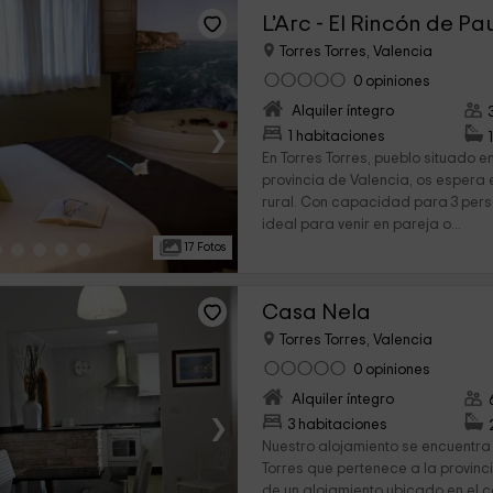
L’Arc - El Rincón de Pa
Torres Torres, Valencia
0 opiniones
Alquiler íntegro
›
1 habitaciones
En Torres Torres, pueblo situado e
provincia de Valencia, os espera
rural. Con capacidad para 3 pers
ideal para venir en pareja o...
17 Fotos
Casa Nela
Torres Torres, Valencia
0 opiniones
Alquiler íntegro
›
3 habitaciones
Nuestro alojamiento se encuentra 
Torres que pertenece a la provinc
de un alojamiento ubicado en el c