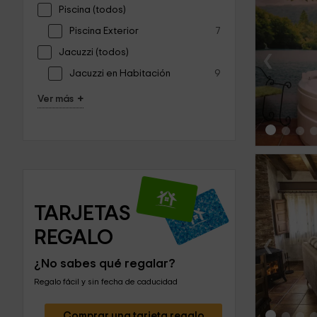
Piscina (todos)
Piscina Exterior
7
‹
Jacuzzi (todos)
Jacuzzi en Habitación
9
+
Ver más
TARJETAS 
REGALO
‹
¿No sabes qué regalar?
Regalo fácil y sin fecha de caducidad
Comprar una tarjeta regalo