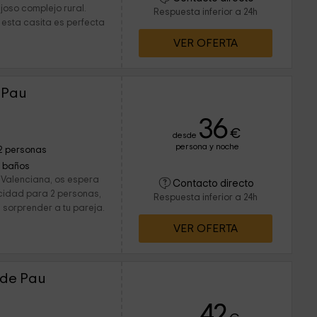
ujoso complejo rural.
Respuesta inferior a 24h
esta casita es perfecta
VER OFERTA
e Pau
36
€
desde
persona y noche
2 personas
1 baños
d Valenciana, os espera
Contacto directo
acidad para 2 personas,
Respuesta inferior a 24h
 sorprender a tu pareja.
VER OFERTA
n de Pau
42