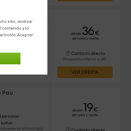
e Pau
ro sitio, analizar
36
l contenido y la
ervado 1 veces
€
desde
el botón 'Aceptar'.
persona y noche
2 personas
1 baños
erior de Valencia, os
Contacto directo
l. Con capacidad para
Respuesta inferior a 24h
tá pensado para pasar
VER OFERTA
e Pau
19
€
desde
persona y noche
4 personas
1 baños
etamente en el municipio
Contacto directo