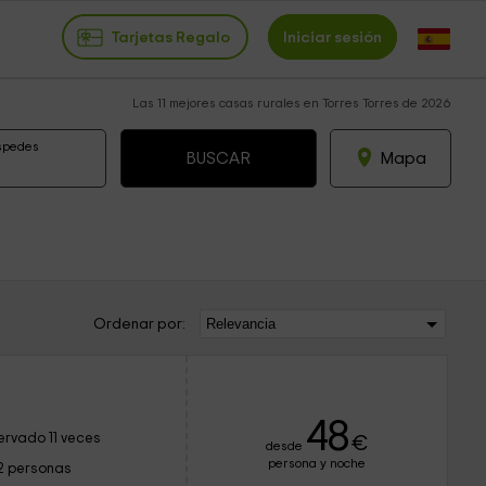
Tarjetas Regalo
Iniciar sesión
Las 11 mejores casas rurales en Torres Torres de 2026
spedes
Mapa
Ordenar por:
48
ervado 11 veces
€
desde
persona y noche
2 personas