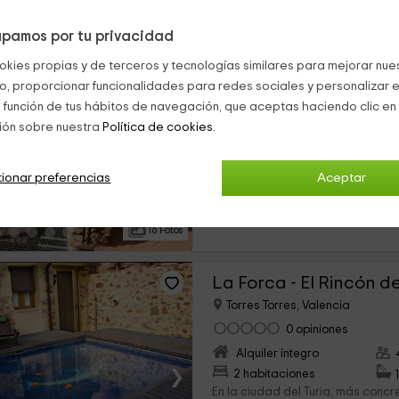
pamos por tu privacidad
El Tossal - El Rincón d
okies propias y de terceros y tecnologías similares para mejorar nuest
Torres Torres, Valencia
co, proporcionar funcionalidades para redes sociales y personalizar e
0 opiniones
Res
 función de tus hábitos de navegación, que aceptas haciendo clic en 
Alquiler íntegro
ión sobre nuestra
Política de cookies.
›
1 habitaciones
En Torres Torres, municipio del int
ionar preferencias
Aceptar
espera esta romántica casa rura
2 personas, este alojamiento es
unos días...
16 Fotos
La Forca - El Rincón d
Torres Torres, Valencia
0 opiniones
Alquiler íntegro
›
2 habitaciones
En la ciudad del Turia, más concr