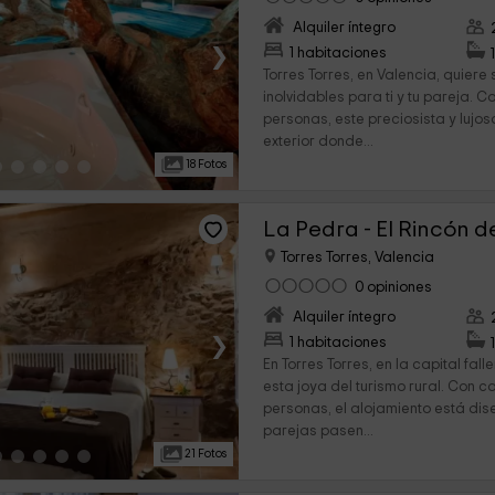
Alquiler íntegro
›
1 habitaciones
Torres Torres, en Valencia, quiere
inolvidables para ti y tu pareja.
personas, este preciosista y lujoso
exterior donde...
18 Fotos
La Pedra - El Rincón d
Torres Torres, Valencia
0 opiniones
Alquiler íntegro
›
1 habitaciones
En Torres Torres, en la capital fall
esta joya del turismo rural. Con 
personas, el alojamiento está di
parejas pasen...
21 Fotos