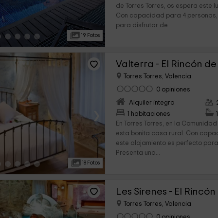
de Torres Torres, os espera este l
Con capacidad para 4 personas, 
para disfrutar de...
19 Fotos
Valterra - El Rincón d
Torres Torres, Valencia
0 opiniones
Alquiler íntegro
›
1 habitaciones
En Torres Torres, en la Comunida
esta bonita casa rural. Con cap
este alojamiento es perfecto para
Presenta una...
18 Fotos
Les Sirenes - El Rincó
Torres Torres, Valencia
0 opiniones