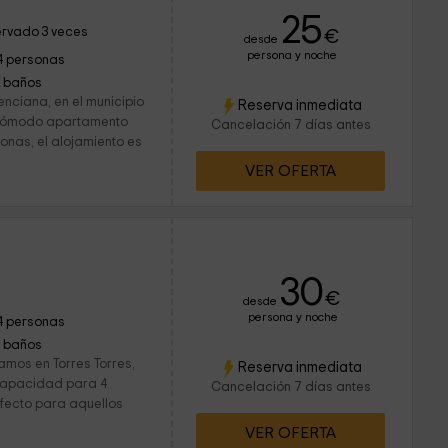
25
rvado 3 veces
€
desde
persona y noche
4 personas
1 baños
enciana, en el municipio
Reserva inmediata
e cómodo apartamento
Cancelación 7 días antes
onas, el alojamiento es
VER OFERTA
30
€
desde
persona y noche
4 personas
1 baños
amos en Torres Torres,
Reserva inmediata
 capacidad para 4
Cancelación 7 días antes
rfecto para aquellos
VER OFERTA