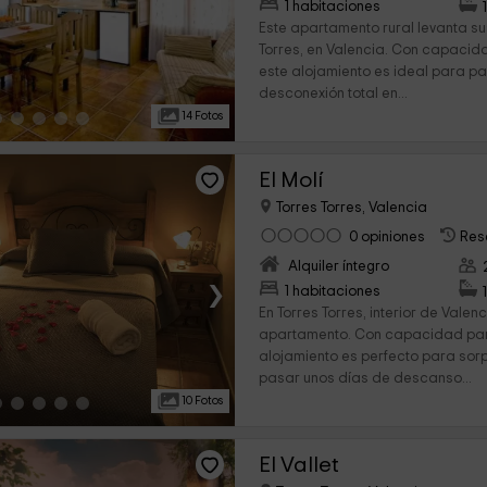
›
1 habitaciones
Este apartamento rural levanta s
Torres, en Valencia. Con capacid
este alojamiento es ideal para p
desconexión total en...
14 Fotos
El Molí
Torres Torres, Valencia
0 opiniones
Res
Alquiler íntegro
›
1 habitaciones
En Torres Torres, interior de Valen
apartamento. Con capacidad para
alojamiento es perfecto para sorp
pasar unos días de descanso...
10 Fotos
El Vallet