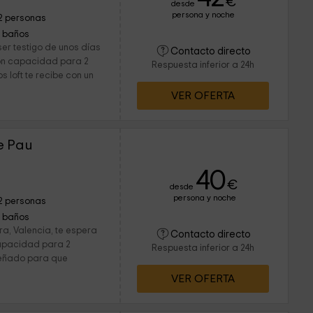
€
desde
persona y noche
2 personas
1 baños
 ser testigo de unos días
Contacto directo
 Con capacidad para 2
Respuesta inferior a 24h
s loft te recibe con un
VER OFERTA
e Pau
40
€
desde
persona y noche
2 personas
1 baños
era, Valencia, te espera
Contacto directo
capacidad para 2
Respuesta inferior a 24h
señado para que
VER OFERTA