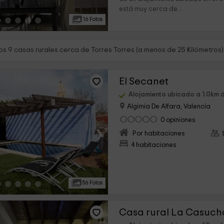
está muy cerca de...
16 Fotos
s 9 casas rurales cerca de Torres Torres (a menos de 25 Kilómetros)
El Secanet
Alojamiento ubicado a 1.0km d
Algimia De Alfara, Valencia
0 opiniones
›
Por habitaciones
4 habitaciones
56 Fotos
Casa rural La Casuch