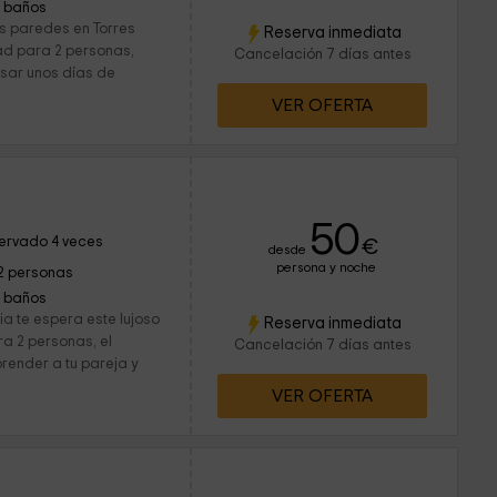
1 baños
us paredes en Torres
Reserva inmediata
ad para 2 personas,
Cancelación 7 días antes
asar unos días de
VER OFERTA
50
ervado 4 veces
€
desde
persona y noche
2 personas
1 baños
cia te espera este lujoso
Reserva inmediata
 2 personas, el
Cancelación 7 días antes
render a tu pareja y
VER OFERTA