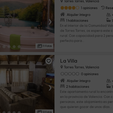
Torres Torres, Valencia
1 opiniones
Rese
Alquiler íntegro
›
1 habitaciones
En el interior de la Comunidad Val
de Torres Torres, os espera est
rural. Con capacidad para 2 pers
perfecto para...
11 Fotos
La Villa
Torres Torres, Valencia
0 opiniones
Alquiler íntegro
›
2 habitaciones
Este apartamento rural lo encontr
en la provincia de Valencia. Con
personas, este alojamiento es pe
que quieren gozar de unos días...
13 Fotos