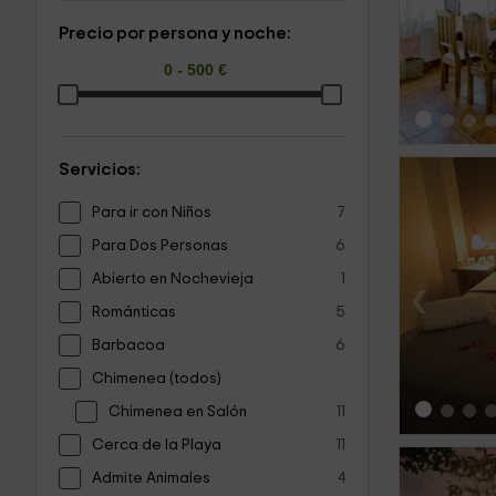
‹
Precio por persona y noche:
Servicios:
Para ir con Niños
7
Para Dos Personas
6
Abierto en Nochevieja
1
‹
Románticas
5
Barbacoa
6
Chimenea (todos)
Chimenea en Salón
11
Cerca de la Playa
11
Admite Animales
4