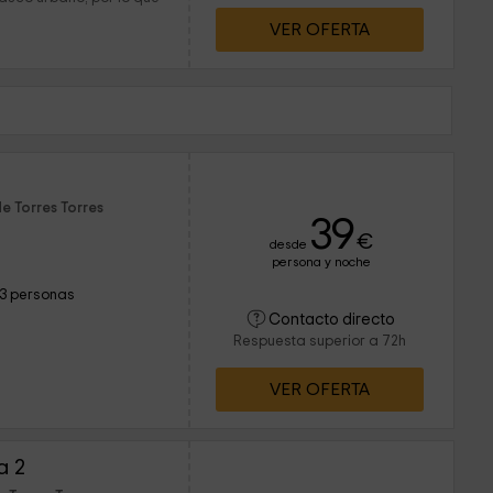
VER OFERTA
e Torres Torres
39
€
desde
persona y noche
13 personas
Contacto directo
Respuesta superior a 72h
VER OFERTA
a 2