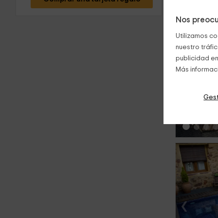
Nos preocu
Utilizamos co
nuestro tráfi
publicidad en
Más informac
‹
Gest
‹