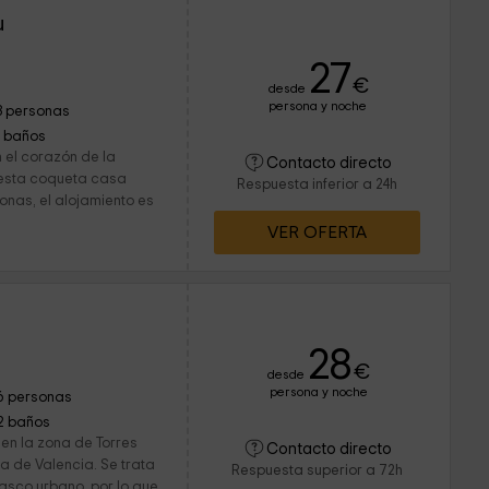
u
27
€
desde
persona y noche
3 personas
1 baños
n el corazón de la
Contacto directo
 esta coqueta casa
Respuesta inferior a 24h
onas, el alojamiento es
VER OFERTA
28
€
desde
persona y noche
6 personas
2 baños
en la zona de Torres
Contacto directo
ia de Valencia. Se trata
Respuesta superior a 72h
asco urbano, por lo que