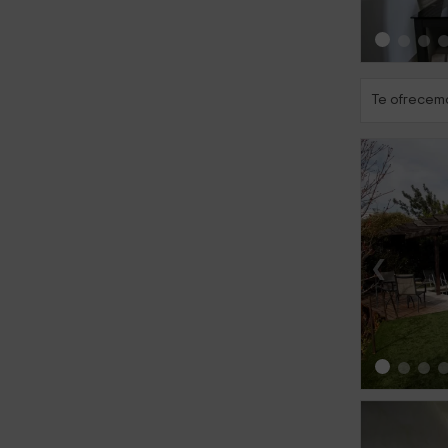
Te ofrecemo
‹