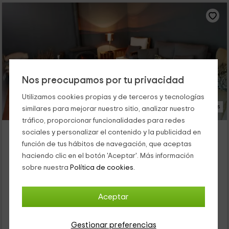
Nos preocupamos por tu privacidad
Utilizamos cookies propias y de terceros y tecnologías
23 Fotos
similares para mejorar nuestro sitio, analizar nuestro
tráfico, proporcionar funcionalidades para redes
La Parra 1923
sociales y personalizar el contenido y la publicidad en
Alojamiento ubicado a 5.8km de Barrio Arroyo
función de tus hábitos de navegación, que aceptas
Requena, Valencia
haciendo clic en el botón 'Aceptar'. Más información
0 opiniones
Reservado 1 veces
sobre nuestra
Política de cookies.
Por habitaciones
6 habitaciones
16 personas
2 baños
Aceptar
88
€
Gestionar preferencias
desde
Contacto directo