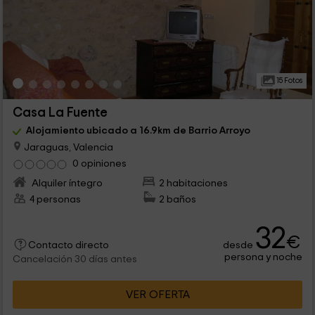
15 Fotos
Casa La Fuente
Alojamiento ubicado a 16.9km de Barrio Arroyo
Jaraguas, Valencia
0 opiniones
Alquiler íntegro
2 habitaciones
4 personas
2 baños
32
€
desde
Contacto directo
persona y noche
Cancelación 30 días antes
VER OFERTA