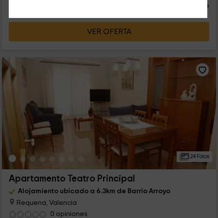
persona y noche
Cancelación 30 días antes
VER OFERTA
24 Fotos
Apartamento Teatro Principal
Alojamiento ubicado a 6.3km de Barrio Arroyo
Requena, Valencia
0 opiniones