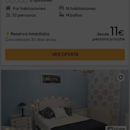
0 opiniones
Por habitaciones
16 habitaciones
32 personas
14 baños
11
€
Reserva inmediata
desde
persona y noche
Cancelación 30 días antes
VER OFERTA
23 Fotos