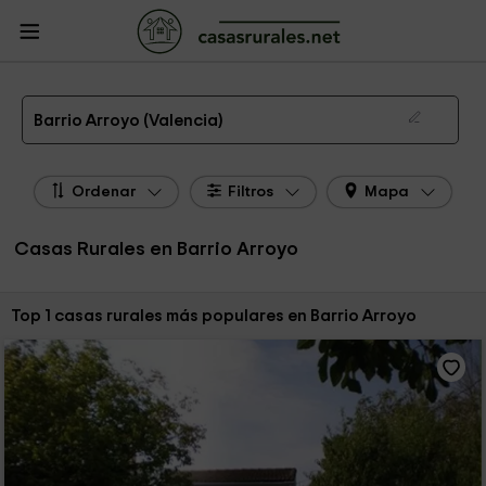
CasasRurales.net
Casas Rurales
Casas Rurales Comunidad Valenciana
Casas Rurales Valencia
Casas Rurales Barrio Arroyo
Las 1 mejores casas rurales en Barrio Arroyo de 2026
Barrio Arroyo (Valencia)
Ordenar
Filtros
Mapa
Casas Rurales en Barrio Arroyo
Ordenar por:
Top 1 casas rurales más populares en Barrio Arroyo