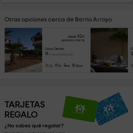
Otras opciones cerca de Barrio Arroyo
42
desde
€
persona y noche
Casa Genes
C
Chera (Valencia)
12
5
4
18km
TARJETAS 
REGALO
¿No sabes qué regalar?