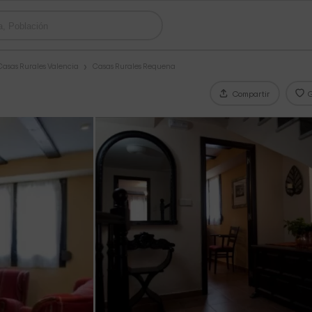
Casas Rurales Valencia
Casas Rurales Requena
Compartir