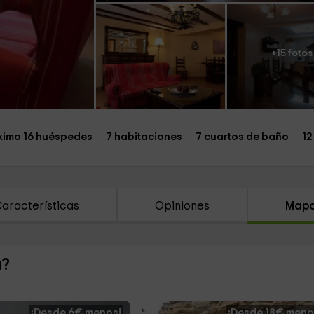
+15 fotos
imo 16 huéspedes
7 habitaciones
7 cuartos de baño
12
aracterísticas
Opiniones
Map
a?
¡Desde 6€ menos!
¡Desde 18€ meno