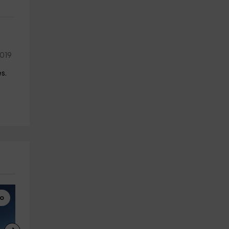
2019
s.
mo
Rafting
Puenting