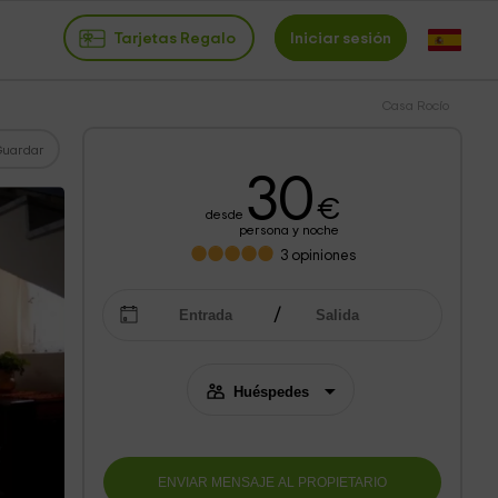
Tarjetas Regalo
Iniciar sesión
Casa Rocío
Guardar
30
€
desde
persona y noche
3
opiniones