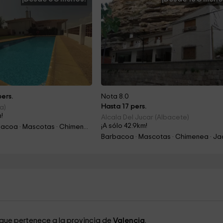
ers.
Nota 8.0
Hasta 17 pers.
ia)
m!
Alcala Del Jucar (Albacete)
¡A sólo 42.9km!
Piscina · Barbacoa · Mascotas · Chimenea
 que pertenece a la provincia de
Valencia
.