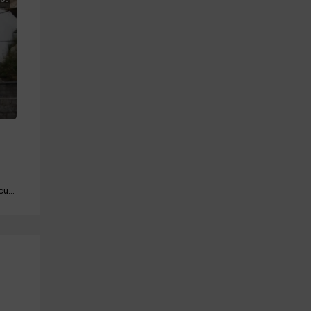
Barbacoa · Mascotas · Chimenea · Jacuzzi