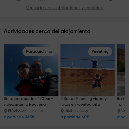
Ver todas las instalaciones y servicios
Actividades cerca del alojamiento
Paracaidismo
Puenting
Salto paracaídas 4200m + 
2 Saltos Puenting vídeo y 
Raftin
vídeo interno Requena
fotos en Fuentealbilla
Tamay
El Rebollar
Utiel
Vent
18.2 km
1.2 km
a partir de 345€
a partir de 65€
a part