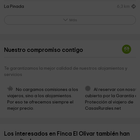
La Pinada
6,3 km
Ermita de Santa Bárbara
6,7 km
Más
Parroquia San Antonio de Pádua
7,4 km
Iglesia
9,6 km
Nuestro compromiso contigo
Religiosas Dominicas De La Anunciata
9,7 km
Ermita De San Antonio de Padua
17,4 km
Te garantizamos la mejor calidad de nuestros alojamientos y
servicios
Ayuntamiento de Villargordo del Cabriel
19,8 km
Parroquia de San Roque
20,0 km
No cargamos comisiones a los 
Al reservar con nosotr
viajeros, sino a los alojamientos. 
cubierto por la Garantía de
Por eso te ofrecemos siempre el 
Protección al viajero de 
mejor precio.
CasasRurales.net
Los interesados en Finca El Olivar también han