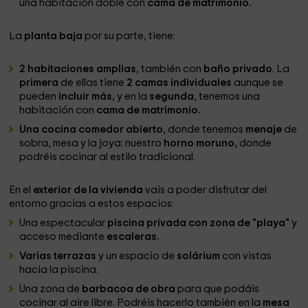
una habitación doble con
cama de matrimonio.
La
planta baja
por su parte, tiene:
2 habitaciones amplias
, también con
baño privado
. La
primera
de ellas tiene
2 camas individuales
aunque se
pueden
incluir más,
y en la
segunda
, tenemos una
habitación con
cama de matrimonio.
Una cocina comedor abierto
, donde tenemos
menaje
de
sobra, mesa y la joya: nuestro
horno moruno,
donde
podréis cocinar al estilo tradicional.
En el
exterior de la vivienda
vais a poder disfrutar del
entorno gracias a estos espacios:
Una espectacular
piscina privada con zona de "playa"
y
acceso mediante
escaleras.
Varias terrazas
y un espacio de
solárium
con vistas
hacia la piscina.
Una zona de
barbacoa de obra
para que podáis
cocinar al aire libre. Podréis hacerlo también en la
mesa