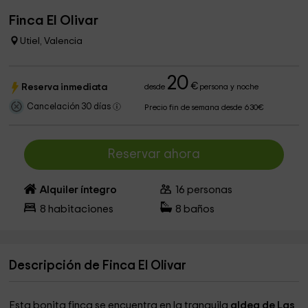
Finca El Olivar
Utiel, Valencia
20
€
Reserva inmediata
desde
persona y noche
Cancelación 30 días
Precio fin de semana desde 630€
Reservar ahora
Alquiler íntegro
16
personas
8
habitaciones
8
baños
Descripción de Finca El Olivar
Esta bonita finca se encuentra en la tranquila
aldea de Las