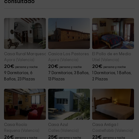
consultado
Casa Rural Marquesa 27
Casica Los Pastores
El Pollo de en Medio
Ayora (Valencia)
Ayora (Valencia)
Utiel (Valencia)
20
€
20
€
20
€
persona y noche
persona y noche
persona y noche
9 Dormitorios, 6
7 Dormitorios, 3 Baños,
1 Dormitorios, 1 Baños,
Baños, 23 Plazas
13 Plazas
2 Plazas
Casa Rocío
Casa Azul
Casa Antiga I
Requena (Valencia)
Calles (Valencia)
Castielfabib (Valencia)
26
€
25
€
23
€
persona y noche
persona y noche
persona y noche