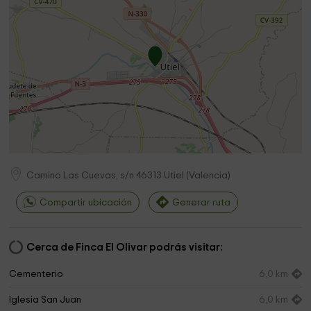
Camino Las Cuevas, s/n
46313
Utiel
(
Valencia
)
Compartir ubicación
Generar ruta
Cerca de Finca El Olivar podrás visitar:
Cementerio
6,0 km
Iglesia San Juan
6,0 km