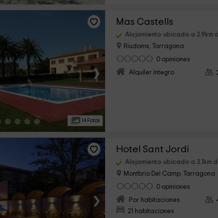
Mas Castells
Alojamiento ubicado a 2.9km de
Riudoms, Tarragona
0 opiniones
›
Alquiler íntegro
14 Fotos
Hotel Sant Jordi
Alojamiento ubicado a 3.1km de 
Montbrio Del Camp, Tarragona
0 opiniones
›
Por habitaciones
21 habitaciones