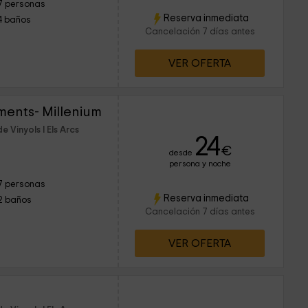
7 personas
Reserva inmediata
4 baños
Cancelación 7 días antes
VER OFERTA
ents- Millenium
 Vinyols I Els Arcs
24
€
desde
persona y noche
7 personas
Reserva inmediata
2 baños
Cancelación 7 días antes
VER OFERTA