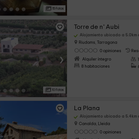
15 Fotos
Torre de n' Aubi
Alojamiento ubicado a 5.0km de
Riudoms, Tarragona
0 opiniones
Res
›
Alquiler íntegro
8 habitaciones
10 Fotos
La Plana
Alojamiento ubicado a 5.4km de
Canalda, Lleida
0 opiniones