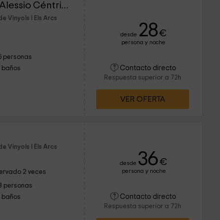
Apartbeach Cambrils Alessio Céntrico y Climatizado
 Vinyols I Els Arcs
28
€
desde
persona y noche
5 personas
Contacto directo
1 baños
Respuesta superior a 72h
VER OFERTA
 Vinyols I Els Arcs
36
€
desde
persona y noche
ervado 2 veces
8 personas
Contacto directo
1 baños
Respuesta superior a 72h