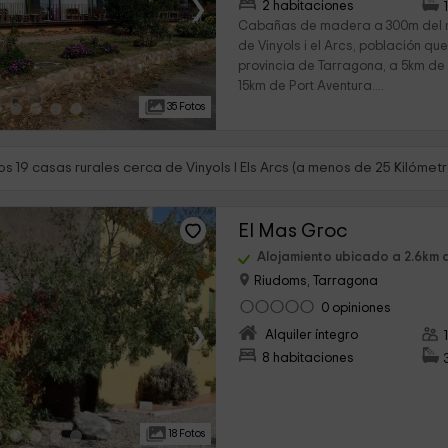
›
2 habitaciones
Cabañas de madera a 300m del 
de Vinyols i el Arcs, población qu
provincia de Tarragona, a 5km de
15km de Port Aventura....
35 Fotos
s 19 casas rurales cerca de Vinyols I Els Arcs (a menos de 25 Kilómetr
El Mas Groc
Alojamiento ubicado a 2.6km de
Riudoms, Tarragona
0 opiniones
›
Alquiler íntegro
8 habitaciones
18 Fotos