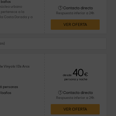
1 baños
núcleo urbano
Contacto directo
e pertenece a la
Respuesta inferior a 24h
 la Costa Dorada y a
VER OFERTA
os)
 Vinyols I Els Arcs
40
€
desde
persona y noche
16 personas
Contacto directo
3 baños
Respuesta inferior a 24h
VER OFERTA