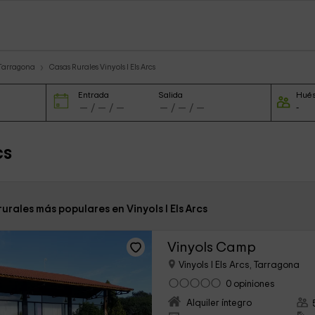
 Tarragona
Casas Rurales Vinyols I Els Arcs
Entrada
Salida
Hué
cs
rurales más populares en Vinyols I Els Arcs
Vinyols Camp
Vinyols I Els Arcs, Tarragona
0 opiniones
Alquiler íntegro