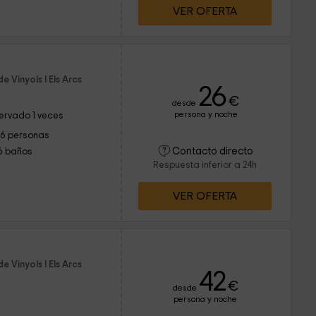
VER OFERTA
 Vinyols I Els Arcs
26
€
desde
persona y noche
ervado 1 veces
16 personas
Contacto directo
6 baños
Respuesta inferior a 24h
VER OFERTA
 Vinyols I Els Arcs
42
€
desde
persona y noche