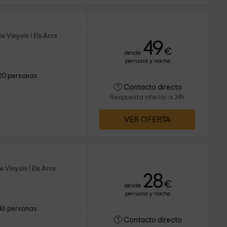
 Vinyols I Els Arcs
49
€
desde
persona y noche
20 personas
Contacto directo
Respuesta inferior a 24h
VER OFERTA
Vinyols I Els Arcs
28
€
desde
persona y noche
46 personas
Contacto directo