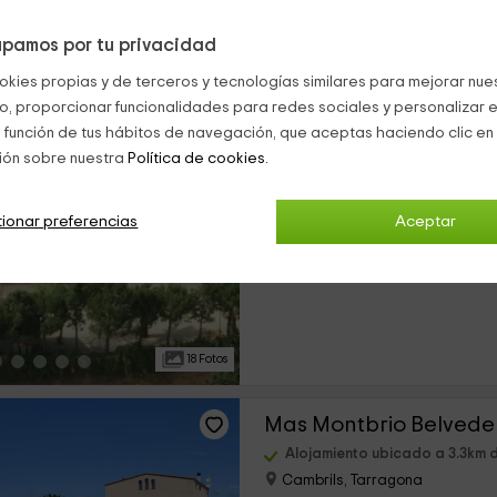
pamos por tu privacidad
29 Fotos
okies propias y de terceros y tecnologías similares para mejorar nuest
co, proporcionar funcionalidades para redes sociales y personalizar e
Mas de N' Aubi
 función de tus hábitos de navegación, que aceptas haciendo clic en 
ión sobre nuestra
Política de cookies.
Alojamiento ubicado a 3.1km de 
Riudoms, Tarragona
1 opiniones
Rese
ionar preferencias
Aceptar
›
Alquiler íntegro
5 habitaciones
18 Fotos
Mas Montbrio Belvede
Alojamiento ubicado a 3.3km de
Cambrils, Tarragona