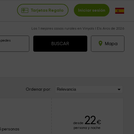
Tarjetas Regalo
Iniciar sesión
Las 1 mejores casas rurales en Vinyols I Els Arcs de 2026
spedes
Mapa
Ordenar por:
22
€
desde
persona y noche
5 personas