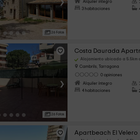
›
Alquiler íntegro
3 habitaciones
26 Fotos
Costa Daurada Apartm
Alojamiento ubicado a 5.5km de
Cambrils, Tarragona
0 opiniones
›
Alquiler íntegro
4 habitaciones
26 Fotos
Apartbeach El Velero