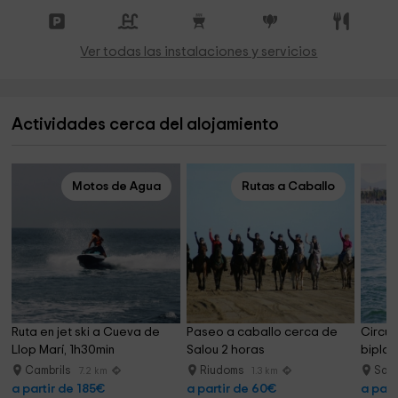
Ver todas las instalaciones y servicios
Actividades cerca del alojamiento
Motos de Agua
Rutas a Caballo
Ruta en jet ski a Cueva de 
Paseo a caballo cerca de 
Circui
Llop Marí, 1h30min
Salou 2 horas
biplaz
Cambrils
Riudoms
Sal
7.2 km
1.3 km
a partir de 185€
a partir de 60€
a part