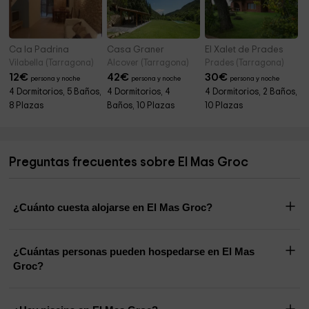
Ca la Padrina
Casa Graner
El Xalet de Prades
Vilabella (Tarragona)
Alcover (Tarragona)
Prades (Tarragona)
12
€
42
€
30
€
persona y noche
persona y noche
persona y noche
4 Dormitorios, 5 Baños,
4 Dormitorios, 4
4 Dormitorios, 2 Baños,
8 Plazas
Baños, 10 Plazas
10 Plazas
Preguntas frecuentes sobre El Mas Groc
¿Cuánto cuesta alojarse en El Mas Groc?
¿Cuántas personas pueden hospedarse en El Mas
Groc?