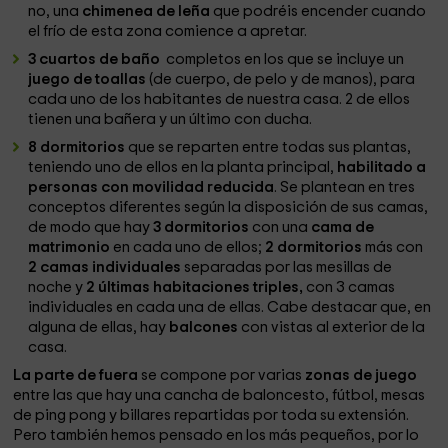
no, una
chimenea de leña
que podréis encender cuando
el frío de esta zona comience a apretar.
3 cuartos de baño
completos en los que se incluye un
juego de toallas
(de cuerpo, de pelo y de manos), para
cada uno de los habitantes de nuestra casa. 2 de ellos
tienen una
bañera y un último con ducha.
8 dormitorios
que se reparten entre todas sus plantas,
teniendo uno de ellos en la planta principal,
habilitado a
personas con movilidad reducida
. Se plantean en tres
conceptos diferentes según la disposición de sus camas,
de modo que hay
3 dormitorios
con una
cama de
matrimonio
en cada uno de ellos;
2 dormitorios
más con
2 camas individuales
separadas por las mesillas de
noche y
2 últimas habitaciones triples,
con 3 camas
individuales en cada una de ellas. Cabe destacar que, en
alguna de ellas, hay
balcones
con vistas al exterior de la
casa.
La parte de fuera
se compone por varias
zonas de juego
entre las que hay una cancha de baloncesto, fútbol, mesas
de ping pong y billares repartidas por toda su extensión.
Pero también hemos pensado en los más pequeños, por lo