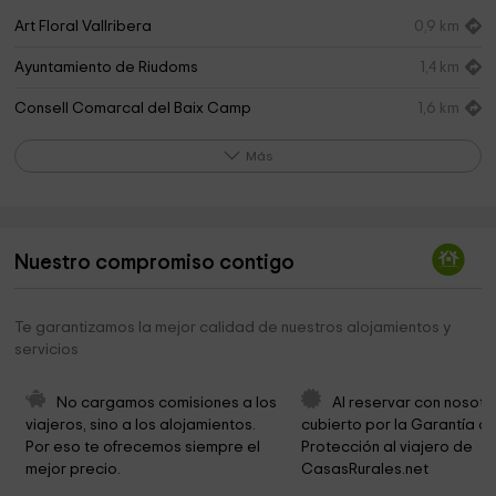
Art Floral Vallribera
0,9 km
Ayuntamiento de Riudoms
1,4 km
Consell Comarcal del Baix Camp
1,6 km
Iglesia Santa Caterina
2,6 km
Más
Iglesia Adventista del Séptimo Día en Reus
2,7 km
Barbacoa Park
3,1 km
Nuestro compromiso contigo
Germanes Clarisses
3,2 km
Mare de Déu de Misericòrdia
3,4 km
Te garantizamos la mejor calidad de nuestros alojamientos y
servicios
Centro Cristiano Vida Nueva
3,7 km
Servei Comarcal de Català del Baix Camp (SCC)
3,9 km
No cargamos comisiones a los 
Al reservar con nosotr
viajeros, sino a los alojamientos. 
cubierto por la Garantía de
AQUA SERVEIS
3,9 km
Por eso te ofrecemos siempre el 
Protección al viajero de 
mejor precio.
CasasRurales.net
Iglesia Cristiana Evangélica
4,0 km