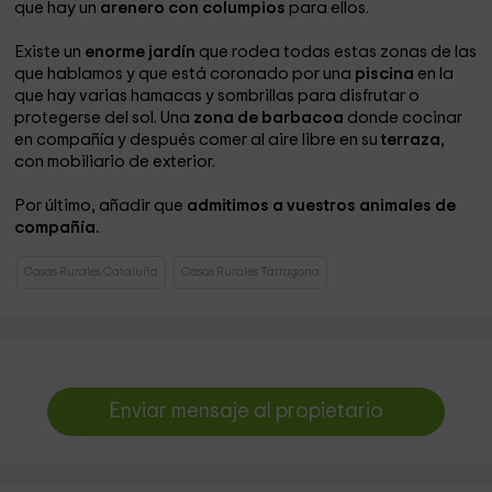
que hay un
arenero con columpios
para ellos.
Existe un
enorme jardín
que rodea todas estas zonas de las
que hablamos y que está coronado por una
piscina
en la
que hay varias hamacas y sombrillas para disfrutar o
protegerse del sol. Una
zona de barbacoa
donde cocinar
en compañía y después comer al aire libre en su
terraza
,
con mobiliario de exterior.
Por último, añadir que
admitimos a vuestros animales de
compañía.
Casas Rurales Cataluña
Casas Rurales Tarragona
Enviar mensaje al propietario