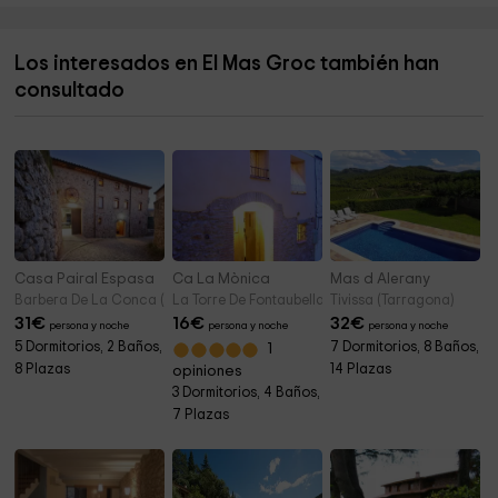
Consejo Comarcal del Baix Camp
4,0 km
Los interesados en El Mas Groc también han
Iglesia Baptista Eben-Ezer
4,4 km
consultado
Pere MATA
4,5 km
Casa Pairal Espasa
Ca La Mònica
Mas d Alerany
Barbera De La Conca (Tarragona)
La Torre De Fontaubella (Tarragona)
Tivissa (Tarragona)
31
€
16
€
32
€
persona y noche
persona y noche
persona y noche
5 Dormitorios, 2 Baños,
7 Dormitorios, 8 Baños,
1
8 Plazas
14 Plazas
opiniones
3 Dormitorios, 4 Baños,
7 Plazas